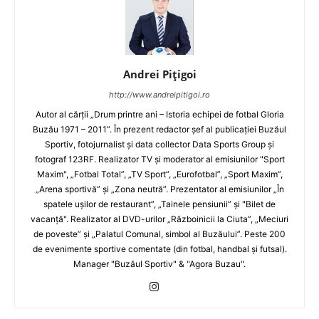
Andrei Pițigoi
http://www.andreipitigoi.ro
Autor al cărţii „Drum printre ani – Istoria echipei de fotbal Gloria
Buzău 1971 – 2011”. În prezent redactor şef al publicaţiei Buzăul
Sportiv, fotojurnalist şi data collector Data Sports Group şi
fotograf 123RF. Realizator TV şi moderator al emisiunilor "Sport
Maxim", „Fotbal Total”, „TV Sport”, „Eurofotbal”, „Sport Maxim”,
„Arena sportivă” şi „Zona neutră”. Prezentator al emisiunilor „În
spatele uşilor de restaurant”, „Tainele pensiunii” şi "Bilet de
vacanţă". Realizator al DVD-urilor „Războinicii la Ciuta”, „Meciuri
de poveste” şi „Palatul Comunal, simbol al Buzăului”. Peste 200
de evenimente sportive comentate (din fotbal, handbal şi futsal).
Manager "Buzăul Sportiv" & "Agora Buzau".