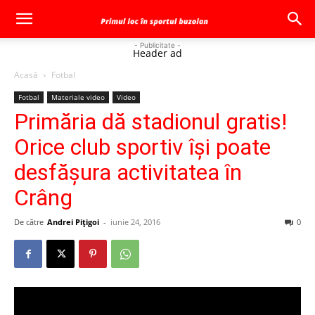
- Publicitate -
Header ad
Acasă
Fotbal
Fotbal
Materiale video
Video
Primăria dă stadionul gratis!
Orice club sportiv îşi poate
desfăşura activitatea în
Crâng
De către
Andrei Pițigoi
-
iunie 24, 2016
0