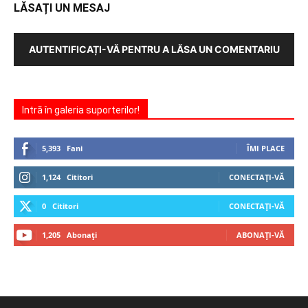
LĂSAȚI UN MESAJ
AUTENTIFICAȚI-VĂ PENTRU A LĂSA UN COMENTARIU
Intră în galeria suporterilor!
5,393
Fani
ÎMI PLACE
1,124
Cititori
CONECTAȚI-VĂ
0
Cititori
CONECTAȚI-VĂ
1,205
Abonați
ABONAȚI-VĂ