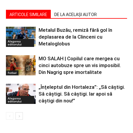
ARTICOLE SIMILARE
DE LA ACELAȘI AUTOR
Metalul Buzău, remiză fără gol în
deplasarea de la Clinceni cu
Alegerea
Metaloglobus
editorului
MO SALAH | Copilul care mergea cu
cinci autobuze spre un vis imposibil.
Din Nagrig spre imortalitate
Fotbal
„Înțeleptul din Hortaleza”: „Să câștigi.
Să câștigi. Să câștigi. Iar apoi să
Alegerea
câștigi din nou!”
editorului