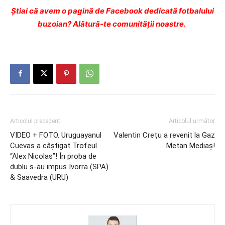
Ştiai că avem o pagină de Facebook dedicată fotbalului
buzoian? Alătură-te comunității noastre.
Articolul precedent
Articolul următor
VIDEO + FOTO. Uruguayanul
Valentin Creţu a revenit la Gaz
Cuevas a câştigat Trofeul
Metan Mediaş!
“Alex Nicolas”! În proba de
dublu s-au impus Ivorra (SPA)
& Saavedra (URU)