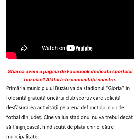
Ştiai că avem o pagină de Facebook dedicată sportului
buzoian? Alătură-te comunității noastre.
Primăria municipiului Buzău va da stadionul “Gloria” în
folosinţă gratuită oricărui club sportiv care solicită
desfăşurarea activităţii pe arena defunctului club de
fotbal din judeţ. Cine va lua stadionul nu va trebui decât
să-l îngrijească, fiind scutit de plata chiriei către
muncipalitate.