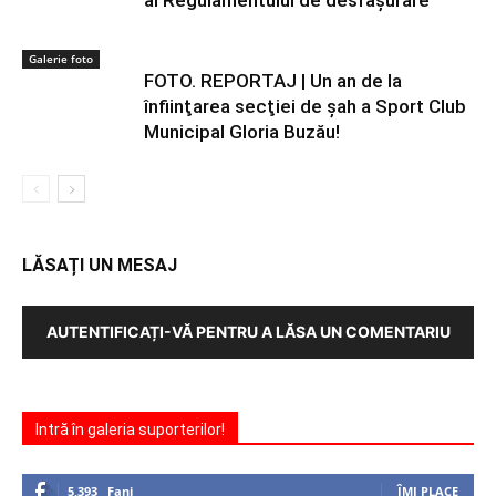
al Regulamentului de desfășurare
Galerie foto
FOTO. REPORTAJ | Un an de la
înfiinţarea secţiei de şah a Sport Club
Municipal Gloria Buzău!
LĂSAȚI UN MESAJ
AUTENTIFICAȚI-VĂ PENTRU A LĂSA UN COMENTARIU
Intră în galeria suporterilor!
5,393
Fani
ÎMI PLACE