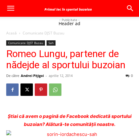
- Publicitate -
Header ad
Acasă
Comunicate DJST Buzau
Comunicate DJST Buzau
Sah
Romeo Lungu, partener de
nădejde al sportului buzoian
De către
Andrei Pițigoi
-
aprilie 12, 2014
0
Ştiai că avem o pagină de Facebook dedicată sportului
buzoian? Alătură-te comunității noastre.