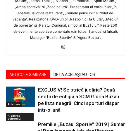
Maxim", „Fotbal Total”, „TV Sport”, „Eurofotbal”, „Sport Maxim”,
„Arena sportivă” şi „Zona neutră”. Prezentator al emisiunilor „În
spatele uşilor de restaurant”, „Tainele pensiunii” şi "Bilet de
vacanţă". Realizator al DVD-urilor „Războinicii la Ciuta”, „Meciuri
de poveste” şi „Palatul Comunal, simbol al Buzăului”. Peste 200
de evenimente sportive comentate (din fotbal, handbal şi futsal).
Manager "Buzăul Sportiv" & "Agora Buzau".
ARTICOLE SIMILARE
DE LA ACELAȘI AUTOR
EXCLUSIV! Se strică jucăria? Două
secții de echipă a SCM Gloria Buzău
pe lista neagră! Cinci sporturi dispar
Atletism
într-o lună
Alegerea
editorului
Premiile „Buzăul Sportiv” 2019 | Sumar