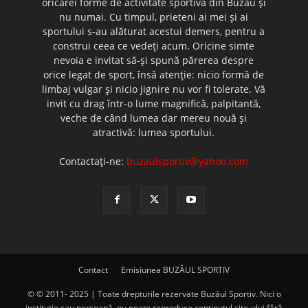
oricărei forme de activitate sportivă din Buzău şi
nu numai. Cu timpul, prieteni ai mei şi ai
sportului s-au alăturat acestui demers, pentru a
construi ceea ce vedeţi acum. Oricine simte
nevoia e invitat să-şi spună părerea despre
orice legat de sport, însă atenţie: nicio formă de
limbaj vulgar şi nicio jignire nu vor fi tolerate. Vă
invit cu drag într-o lume magnifică, palpitantă,
veche de când lumea dar mereu nouă şi
atractivă: lumea sportului.
Contactați-ne:
buzaulsportiv@yahoo.com
Contact
Emisiunea BUZĂUL SPORTIV
© © 2011- 2025 | Toate drepturile rezervate Buzăul Sportiv. Nici o
instituţie sau persoană, nu poate reproduce conţinutul site-ului fără