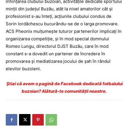
înfiinţarea clubului buzoian, activităţile dedicate sportului
minţii din judeţul Buzău, atât la nivel amatorilor cât şi
profesionist s-au înteţi, acţiunile clubului condus de
Sorin Iordăchescu bucurându-se de o larga promovare.
ACS Pheonix mulţumeşte tuturor partenerilor implicaţi în
organizarea competiţie, şi în mod special domnului
Romeo Lungu, directorul DJST Buzău, care în mod
constant s-a dovedit un partener de încredere în
promovarea şi mediatizarea jocului de şah în rândul
elevilor buzoieni.
Ştiai că avem o pagină de Facebook dedicată fotbalului
buzoian? Alătură-te comunității noastre.