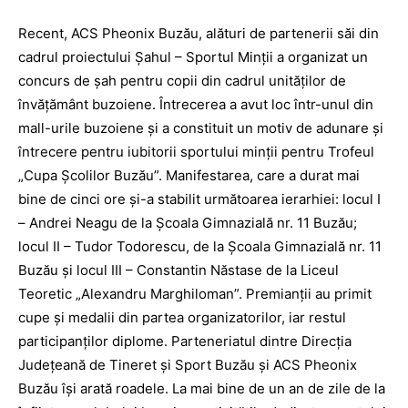
Recent, ACS Pheonix Buzău, alături de partenerii săi din
cadrul proiectului Şahul – Sportul Minţii a organizat un
concurs de şah pentru copii din cadrul unităţilor de
învăţământ buzoiene. Întrecerea a avut loc într-unul din
mall-urile buzoiene şi a constituit un motiv de adunare şi
întrecere pentru iubitorii sportului minţii pentru Trofeul
„Cupa Şcolilor Buzău”. Manifestarea, care a durat mai
bine de cinci ore şi-a stabilit următoarea ierarhiei: locul I
– Andrei Neagu de la Şcoala Gimnazială nr. 11 Buzău;
locul II – Tudor Todorescu, de la Şcoala Gimnazială nr. 11
Buzău şi locul III – Constantin Năstase de la Liceul
Teoretic „Alexandru Marghiloman”. Premianţii au primit
cupe şi medalii din partea organizatorilor, iar restul
participanţilor diplome. Parteneriatul dintre Direcţia
Judeţeană de Tineret şi Sport Buzău şi ACS Pheonix
Buzău îşi arată roadele. La mai bine de un an de zile de la