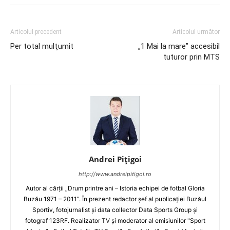
Articolul precedent
Articolul următor
Per total mulţumit
„1 Mai la mare” accesibil
tuturor prin MTS
Andrei Pițigoi
http://www.andreipitigoi.ro
Autor al cărţii „Drum printre ani – Istoria echipei de fotbal Gloria
Buzău 1971 – 2011”. În prezent redactor şef al publicaţiei Buzăul
Sportiv, fotojurnalist şi data collector Data Sports Group şi
fotograf 123RF. Realizator TV şi moderator al emisiunilor "Sport