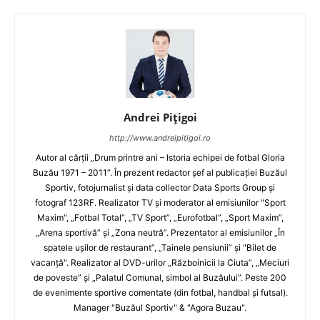
Andrei Pițigoi
http://www.andreipitigoi.ro
Autor al cărţii „Drum printre ani – Istoria echipei de fotbal Gloria
Buzău 1971 – 2011”. În prezent redactor şef al publicaţiei Buzăul
Sportiv, fotojurnalist şi data collector Data Sports Group şi
fotograf 123RF. Realizator TV şi moderator al emisiunilor "Sport
Maxim", „Fotbal Total”, „TV Sport”, „Eurofotbal”, „Sport Maxim”,
„Arena sportivă” şi „Zona neutră”. Prezentator al emisiunilor „În
spatele uşilor de restaurant”, „Tainele pensiunii” şi "Bilet de
vacanţă". Realizator al DVD-urilor „Războinicii la Ciuta”, „Meciuri
de poveste” şi „Palatul Comunal, simbol al Buzăului”. Peste 200
de evenimente sportive comentate (din fotbal, handbal şi futsal).
Manager "Buzăul Sportiv" & "Agora Buzau".