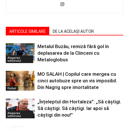
ARTICOLE SIMILARE
DE LA ACELAȘI AUTOR
Metalul Buzău, remiză fără gol în
deplasarea de la Clinceni cu
Alegerea
Metaloglobus
editorului
MO SALAH | Copilul care mergea cu
cinci autobuze spre un vis imposibil.
Din Nagrig spre imortalitate
Fotbal
„Înțeleptul din Hortaleza”: „Să câștigi.
Să câștigi. Să câștigi. Iar apoi să
Alegerea
câștigi din nou!”
editorului