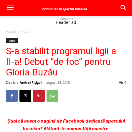
- Publicitate -
Header ad
Acasă
Fotbal
Fotbal
S-a stabilit programul ligii a
II-a! Debut “de foc” pentru
Gloria Buzău
De către
Andrei Pițigoi
-
august 14, 2015
0
Ştiai că avem o pagină de Facebook dedicată sportului
buzoian? Alătură-te comunității noastre.