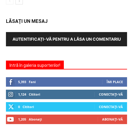
LĂSAȚI UN MESAJ
AUTENTIFICAȚI-VĂ PENTRU A LĂSA UN COMENTARIU
Intră în galeria suporterilor!
5,393
Fani
ÎMI PLACE
1,124
Cititori
CONECTAȚI-VĂ
0
Cititori
CONECTAȚI-VĂ
1,205
Abonați
ABONAȚI-VĂ