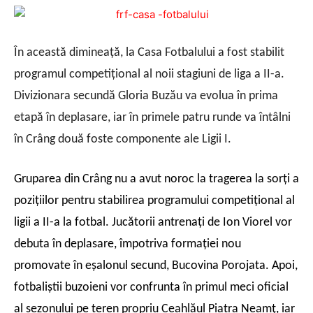
În această dimineaţă, la Casa Fotbalului a fost stabilit
programul competiţional al noii stagiuni de liga a II-a.
Divizionara secundă Gloria Buzău va evolua în prima
etapă în deplasare, iar în primele patru runde va întâlni
în Crâng două foste componente ale Ligii I.
Gruparea din Crâng nu a avut noroc la tragerea la sorţi a
poziţiilor pentru stabilirea programului competiţional al
ligii a II-a la fotbal. Jucătorii antrenaţi de Ion Viorel vor
debuta în deplasare, împotriva formaţiei nou
promovate în eşalonul secund, Bucovina Porojata. Apoi,
fotbaliştii buzoieni vor confrunta în primul meci oficial
al sezonului pe teren propriu Ceahlăul Piatra Neamţ, iar