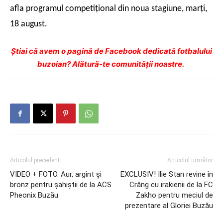
afla programul competiţional din noua stagiune, marţi,
18 august.
Ştiai că avem o pagină de Facebook dedicată fotbalului
buzoian? Alătură-te comunității noastre.
Articolul precedent
Articolul următor
VIDEO + FOTO. Aur, argint și
EXCLUSIV! Ilie Stan revine în
bronz pentru șahiștii de la ACS
Crâng cu irakienii de la FC
Pheonix Buzău
Zakho pentru meciul de
prezentare al Gloriei Buzău