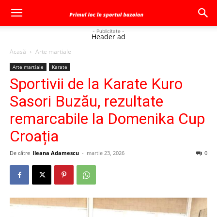
- Publicitate -
Header ad
Acasă
Arte martiale
Arte martiale
Karate
Sportivii de la Karate Kuro
Sasori Buzău, rezultate
remarcabile la Domenika Cup
Croația
De către
Ileana Adamescu
-
martie 23, 2026
0