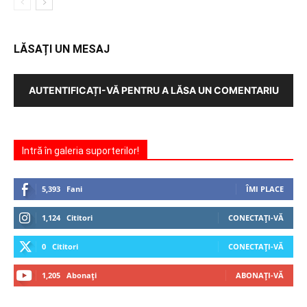
LĂSAȚI UN MESAJ
AUTENTIFICAȚI-VĂ PENTRU A LĂSA UN COMENTARIU
Intră în galeria suporterilor!
5,393
Fani
ÎMI PLACE
1,124
Cititori
CONECTAȚI-VĂ
0
Cititori
CONECTAȚI-VĂ
1,205
Abonați
ABONAȚI-VĂ