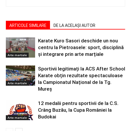
ARTICOLE SIMILARE
DE LA ACELAȘI AUTOR
Karate Kuro Sasori deschide un nou
centru la Pietroasele: sport, disciplină
și integrare prin arte marțiale
Arte martiale
Sportivii legitimați la ACS After School
Karate obțin rezultate spectaculoase
la Campionatul Național de la Tg.
Arte martiale
Mureș
12 medalii pentru sportivii de la C.S.
Crâng Buzău, la Cupa României la
Budokai
Arte martiale