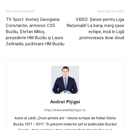
Articolul precedent
Articolul următor
TV Sport. Invitaţi Georgiana
VIDEO: Şanse pentru Liga
Constantin, antrenor CSS
Naţională! La baraj merg şase
Buzău, Ştefan Miloş,
echipe, însă în Ligă
preşedinte HM Buzău şi Laura
promoveaza doar două
Zafiriadis, jucătoare HM Buzău
Andrei Pițigoi
http://www.andreipitigoi.ro
Autor al cărţii „Drum printre ani – Istoria echipei de fotbal Gloria
Buzău 1971 – 2011”. În prezent redactor şef al publicaţiei Buzăul