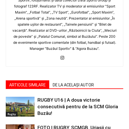
Sportiv, fotojurnalist şi data collector Data Sports Group şi
fotograf 123RF. Realizator TV şi moderator al emisiunilor "Sport
Maxim", „Fotbal Total”, „TV Sport”, „Eurofotbal”, „Sport Maxim”,
„Arena sportivă” şi „Zona neutră”. Prezentator al emisiunilor „În
spatele uşilor de restaurant”, „Tainele pensiunii” şi "Bilet de
vacanţă". Realizator al DVD-urilor „Războinicii la Ciuta”, „Meciuri
de poveste” şi „Palatul Comunal, simbol al Buzăului”. Peste 200
de evenimente sportive comentate (din fotbal, handbal şi futsal).
Manager "Buzăul Sportiv" & "Agora Buzau".
ARTICOLE SIMILARE
DE LA ACELAȘI AUTOR
RUGBY U16 | A doua victorie
consecutivă pentru de la SCM Gloria
Buzău!
Rugby
FOTO | RUGBY. SCMGB. Uriaşii cu