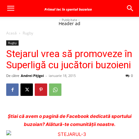
- Publicitate -
Header ad
Acasă
Rugby
Rugby
Stejarul vrea să promoveze în
Superligă cu jucători buzoieni
De către
Andrei Pițigoi
-
ianuarie 18, 2015
0
Ştiai că avem o pagină de Facebook dedicată sportului
buzoian? Alătură-te comunității noastre.