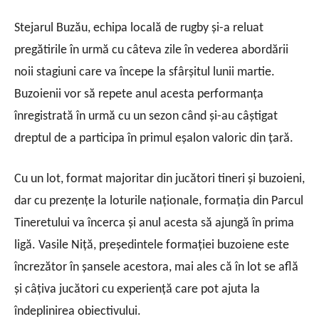
Stejarul Buzău, echipa locală de rugby şi-a reluat
pregătirile în urmă cu câteva zile în vederea abordării
noii stagiuni care va începe la sfârşitul lunii martie.
Buzoienii vor să repete anul acesta performanţa
înregistrată în urmă cu un sezon când şi-au câştigat
dreptul de a participa în primul eşalon valoric din ţară.
Cu un lot, format majoritar din jucători tineri şi buzoieni,
dar cu prezenţe la loturile naţionale, formaţia din Parcul
Tineretului va încerca şi anul acesta să ajungă în prima
ligă. Vasile Niţă, preşedintele formaţiei buzoiene este
încrezător în şansele acestora, mai ales că în lot se află
şi câţiva jucători cu experienţă care pot ajuta la
îndeplinirea obiectivului.