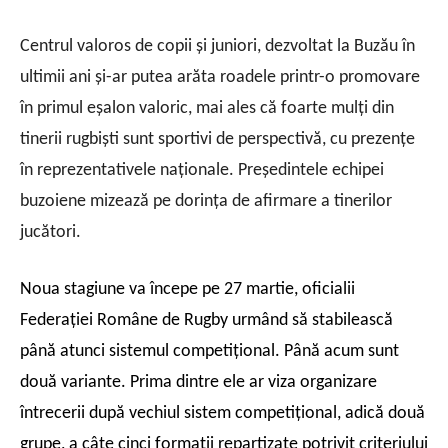
Centrul valoros de copii şi juniori, dezvoltat la Buzău în
ultimii ani şi-ar putea arăta roadele printr-o promovare
în primul eşalon valoric, mai ales că foarte mulţi din
tinerii rugbişti sunt sportivi de perspectivă, cu prezenţe
în reprezentativele naţionale. Preşedintele echipei
buzoiene mizează pe dorinţa de afirmare a tinerilor
jucători.
Noua stagiune va începe pe 27 martie, oficialii
Federaţiei Române de Rugby urmând să stabilească
până atunci sistemul competiţional. Până acum sunt
două variante. Prima dintre ele ar viza organizare
întrecerii după vechiul sistem competiţional, adică două
grupe, a câte cinci formaţii repartizate potrivit criteriului