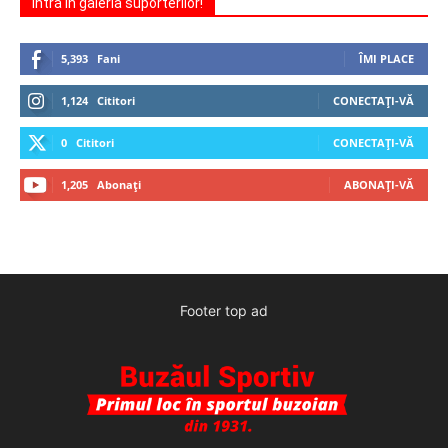
Intră în galeria suporterilor!
5,393
Fani
ÎMI PLACE
1,124
Cititori
CONECTAȚI-VĂ
0
Cititori
CONECTAȚI-VĂ
1,205
Abonați
ABONAȚI-VĂ
Footer top ad