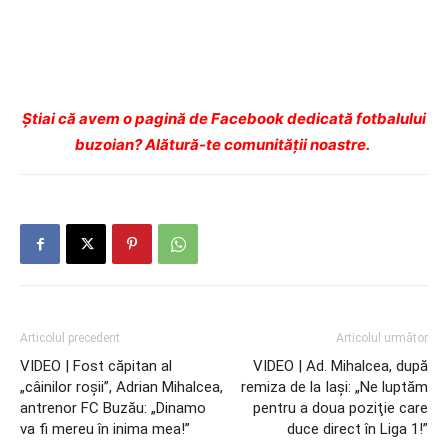
Ştiai că avem o pagină de Facebook dedicată fotbalului
buzoian? Alătură-te comunității noastre.
Articolul precedent
Articolul următor
VIDEO | Fost căpitan al
VIDEO | Ad. Mihalcea, după
„câinilor roşii”, Adrian Mihalcea,
remiza de la Iaşi: „Ne luptăm
antrenor FC Buzău: „Dinamo
pentru a doua poziţie care
va fi mereu în inima mea!”
duce direct în Liga 1!”