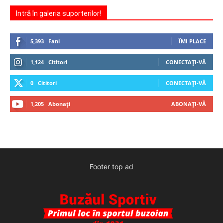
Intră în galeria suporterilor!
5,393
Fani
ÎMI PLACE
1,124
Cititori
CONECTAȚI-VĂ
0
Cititori
CONECTAȚI-VĂ
1,205
Abonați
ABONAȚI-VĂ
Footer top ad