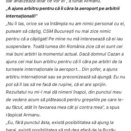
dar analizează doar ce vor ei”,
a tunat Armanu.
„A ajuns arbitru pentru că îi căra la aeroport pe arbitrii
internaţionali!”
„Nu îi las, orice se va întâmpla nu am nimic personal cu ei,
puteam să câștig, CSM București nu mai zice nimic
pentru că a câștigat! Pe mine nu mă interesează că ei iau
suspendare. Toată lumea din România zice că ei sunt cei
mai buni arbitri la momentul actual. Dacă domnul Cazan a
ajuns cel mai bun arbitru pentru că îi căra pe arbitri de la
turneele internaționale la aeroport… Din șofer, a ajuns
arbitru internațional sau se preconizează să ajungă. Eu nu
pot să îl las să ne facă de rușine, că el are sprijin.
Rezultatul nu mi-l mai dă nimeni înapoi, din punctul meu
de vedere acum să plătească pentru greșelile pe care le-
au făcut, atât în favoarea mea cât și contra mea”,
a spus
răspicat Armanu.
„Eu, fără punctul ăsta, există posibilitatea să ajung la
baraj, există posibilitatea să mă dea afară de la Buzău,