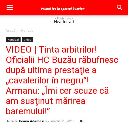
- Publicitate -
Header ad
Acasă
Handbal
Handbal
Video
VIDEO | Ţinta arbitrilor!
Oficialii HC Buzău răbufnesc
după ultima prestaţie a
„cavalerilor în negru”!
Armanu: „Îmi cer scuze că
am susţinut mărirea
baremului!”
De către
Ileana Adamescu
-
martie 21, 2023
0