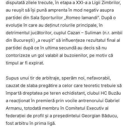
disputată zilele trecute, în etapa a XXI-a a Ligii Zimbrilor,
au reuşit să îşi pună amprenta în mod negativ asupra
partidei din Sala Sporturilor „Romeo Iamandi”. După o
evoluţie în care au deţinut rolurile principale, în
detrimentul jucătorilor, cuplul Cazan – Suliman (n.r. ambii
din Bucureşti) „a reuşit” să influenţeze rezultatul final al
partidei după ce în ultima secundă au decis să nu
contorizeze un gol valabil al buzoienilor, pe motiv că
timpul ar fi expirat.
Supus unui tir de arbitraje, sperăm noi, nefavorabil,
cauzat de slaba pregătire a celor care teoretic trebuie să
împartă dreptatea pe teren echidistant, clubul HC Buzău
a reacţionat în premieră prin vocile antrenorului Gabriel
Armanu, totodată membru în Comitetul Executiv al
federaţiei de profil şi a preşedintelui Georgian Băducu,
fost arbitru în prima ligă.