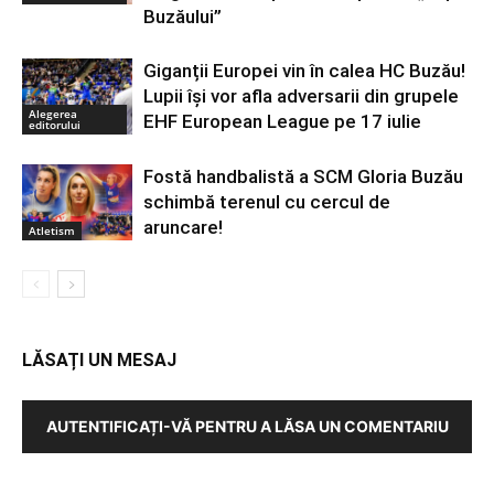
Buzăului”
Giganții Europei vin în calea HC Buzău!
Lupii își vor afla adversarii din grupele
Alegerea
EHF European League pe 17 iulie
editorului
Fostă handbalistă a SCM Gloria Buzău
schimbă terenul cu cercul de
aruncare!
Atletism
LĂSAȚI UN MESAJ
AUTENTIFICAȚI-VĂ PENTRU A LĂSA UN COMENTARIU