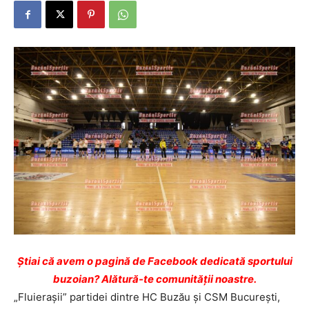
Ştiai că avem o pagină de Facebook dedicată sportului
buzoian? Alătură-te comunității noastre.
„Fluieraşii” partidei dintre HC Buzău şi CSM Bucureşti,