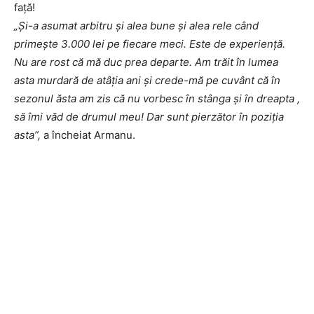
față!
„Și-a asumat arbitru și alea bune și alea rele când
primește 3.000 lei pe fiecare meci. Este de experiență.
Nu are rost că mă duc prea departe. Am trăit în lumea
asta murdară de atâția ani și crede-mă pe cuvânt că în
sezonul ăsta am zis că nu vorbesc în stânga și în dreapta ,
să îmi văd de drumul meu! Dar sunt pierzător în poziția
asta”,
a încheiat Armanu.