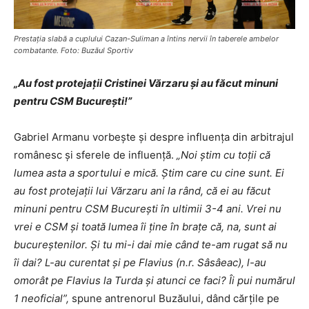
Prestaţia slabă a cuplului Cazan-Suliman a întins nervii în taberele ambelor
combatante. Foto: Buzăul Sportiv
„Au fost protejaţii Cristinei Vărzaru şi au făcut minuni
pentru CSM Bucureşti!”
Gabriel Armanu vorbește și despre influența din arbitrajul
românesc și sferele de influență.
„Noi știm cu toții că
lumea asta a sportului e mică. Știm care cu cine sunt. Ei
au fost protejații lui Vărzaru ani la rând, că ei au făcut
minuni pentru CSM București în ultimii 3-4 ani. Vrei nu
vrei e CSM și toată lumea îi ține în brațe că, na, sunt ai
bucureștenilor. Și tu mi-i dai mie când te-am rugat să nu
îi dai? L-au curentat și pe Flavius (n.r. Sâsâeac), l-au
omorât pe Flavius la Turda și atunci ce faci? Îi pui numărul
1 neoficial”,
spune antrenorul Buzăului, dând cărțile pe