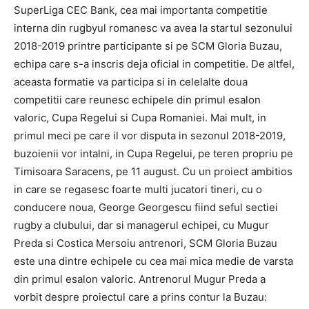
SuperLiga CEC Bank, cea mai importanta competitie
interna din rugbyul romanesc va avea la startul sezonului
2018-2019 printre participante si pe SCM Gloria Buzau,
echipa care s-a inscris deja oficial in competitie. De altfel,
aceasta formatie va participa si in celelalte doua
competitii care reunesc echipele din primul esalon
valoric, Cupa Regelui si Cupa Romaniei. Mai mult, in
primul meci pe care il vor disputa in sezonul 2018-2019,
buzoienii vor intalni, in Cupa Regelui, pe teren propriu pe
Timisoara Saracens, pe 11 august. Cu un proiect ambitios
in care se regasesc foarte multi jucatori tineri, cu o
conducere noua, George Georgescu fiind seful sectiei
rugby a clubului, dar si managerul echipei, cu Mugur
Preda si Costica Mersoiu antrenori, SCM Gloria Buzau
este una dintre echipele cu cea mai mica medie de varsta
din primul esalon valoric. Antrenorul Mugur Preda a
vorbit despre proiectul care a prins contur la Buzau: