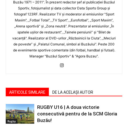
Buzău 1971 – 2011”. În prezent redactor şef al publicaţiei Buzăul
Sportiv, fotojurnalist şi data collector Data Sports Group şi
fotograf 123RF. Realizator TV şi moderator al emisiunilor "Sport
Maxim", „Fotbal Total”, „TV Sport”, „Eurofotbal”, „Sport Maxim”,
„Arena sportivă” şi „Zona neutră”. Prezentator al emisiunilor „În
spatele uşilor de restaurant”, „Tainele pensiunii” şi "Bilet de
vacanţă". Realizator al DVD-urilor „Războinicii la Ciuta”, „Meciuri
de poveste” şi „Palatul Comunal, simbol al Buzăului”. Peste 200
de evenimente sportive comentate (din fotbal, handbal şi futsal).
Manager "Buzăul Sportiv" & "Agora Buzau".
ARTICOLE SIMILARE
DE LA ACELAȘI AUTOR
RUGBY U16 | A doua victorie
consecutivă pentru de la SCM Gloria
Buzău!
Rugby