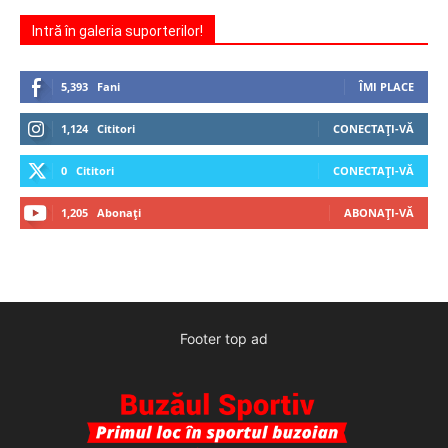
Intră în galeria suporterilor!
5,393
Fani
ÎMI PLACE
1,124
Cititori
CONECTAȚI-VĂ
0
Cititori
CONECTAȚI-VĂ
1,205
Abonați
ABONAȚI-VĂ
Footer top ad