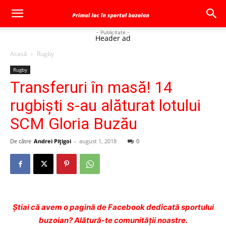
- Publicitate -
Header ad
Acasă
Rugby
Rugby
Transferuri în masă! 14
rugbişti s-au alăturat lotului
SCM Gloria Buzău
De către
Andrei Pițigoi
-
august 1, 2018
0
Ştiai că avem o pagină de Facebook dedicată sportului
buzoian? Alătură-te comunității noastre.