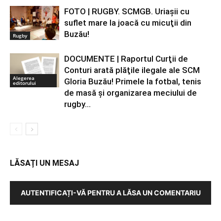
FOTO | RUGBY. SCMGB. Uriaşii cu
suflet mare la joacă cu micuţii din
Buzău!
Rugby
DOCUMENTE | Raportul Curţii de
Conturi arată plăţile ilegale ale SCM
Alegerea
Gloria Buzău! Primele la fotbal, tenis
editorului
de masă şi organizarea meciului de
rugby...
LĂSAȚI UN MESAJ
AUTENTIFICAȚI-VĂ PENTRU A LĂSA UN COMENTARIU