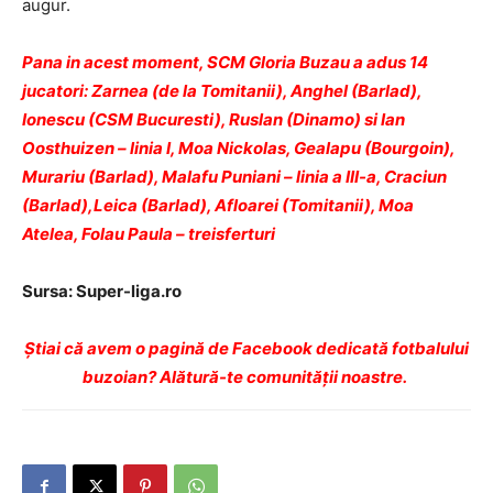
augur.
Pana in acest moment, SCM Gloria Buzau a adus 14
jucatori: Zarnea (de la Tomitanii), Anghel (Barlad),
Ionescu (CSM Bucuresti), Ruslan (Dinamo) si Ian
Oosthuizen – linia I, Moa Nickolas, Gealapu (Bourgoin),
Murariu (Barlad), Malafu Puniani – linia a III-a, Craciun
(Barlad),Leica (Barlad), Afloarei (Tomitanii), Moa
Atelea, Folau Paula – treisferturi
Sursa: Super-liga.ro
Ştiai că avem o pagină de Facebook dedicată fotbalului
buzoian? Alătură-te comunității noastre.