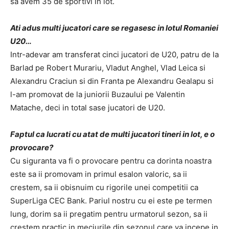
sa avem 35 de sportivi in lot.
Ati adus multi jucatori care se regasesc in lotul Romaniei
U20…
Intr-adevar am transferat cinci jucatori de U20, patru de la
Barlad pe Robert Murariu, Vladut Anghel, Vlad Leica si
Alexandru Craciun si din Franta pe Alexandru Gealapu si
l-am promovat de la juniorii Buzaului pe Valentin
Matache, deci in total sase jucatori de U20.
Faptul ca lucrati cu atat de multi jucatori tineri in lot, e o
provocare?
Cu siguranta va fi o provocare pentru ca dorinta noastra
este sa ii promovam in primul esalon valoric, sa ii
crestem, sa ii obisnuim cu rigorile unei competitii ca
SuperLiga CEC Bank. Pariul nostru cu ei este pe termen
lung, dorim sa ii pregatim pentru urmatorul sezon, sa ii
crestem practic in meciurile din sezonul care va incepe in