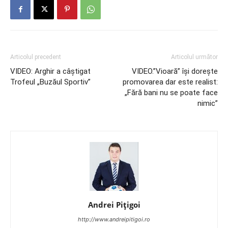
Articolul precedent
Articolul următor
VIDEO: Arghir a câştigat
VIDEO.”Vioară” îşi doreşte
Trofeul „Buzăul Sportiv”
promovarea dar este realist:
„Fără bani nu se poate face
nimic”
Andrei Pițigoi
http://www.andreipitigoi.ro