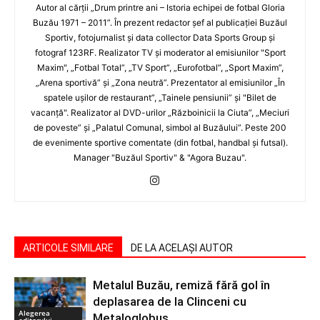
Autor al cărţii „Drum printre ani – Istoria echipei de fotbal Gloria
Buzău 1971 – 2011”. În prezent redactor şef al publicaţiei Buzăul
Sportiv, fotojurnalist şi data collector Data Sports Group şi
fotograf 123RF. Realizator TV şi moderator al emisiunilor "Sport
Maxim", „Fotbal Total”, „TV Sport”, „Eurofotbal”, „Sport Maxim”,
„Arena sportivă” şi „Zona neutră”. Prezentator al emisiunilor „În
spatele uşilor de restaurant”, „Tainele pensiunii” şi "Bilet de
vacanţă". Realizator al DVD-urilor „Războinicii la Ciuta”, „Meciuri
de poveste” şi „Palatul Comunal, simbol al Buzăului”. Peste 200
de evenimente sportive comentate (din fotbal, handbal şi futsal).
Manager "Buzăul Sportiv" & "Agora Buzau".
ARTICOLE SIMILARE
DE LA ACELAȘI AUTOR
Metalul Buzău, remiză fără gol în
deplasarea de la Clinceni cu
Alegerea
Metaloglobus
editorului