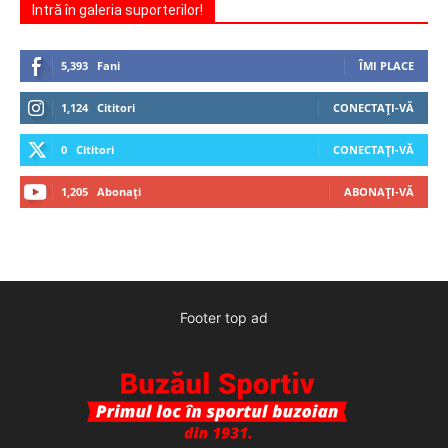
Intră în galeria suporterilor!
5,393
Fani
ÎMI PLACE
1,124
Cititori
CONECTAȚI-VĂ
0
Cititori
CONECTAȚI-VĂ
1,205
Abonați
ABONAȚI-VĂ
Footer top ad