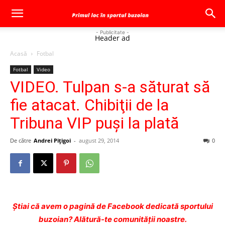
- Publicitate -
Header ad
Acasă
Fotbal
Fotbal
Video
VIDEO. Tulpan s-a săturat să
fie atacat. Chibiţii de la
Tribuna VIP puşi la plată
De către
Andrei Pițigoi
-
august 29, 2014
0
Ştiai că avem o pagină de Facebook dedicată sportului
buzoian? Alătură-te comunității noastre.