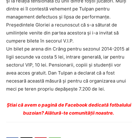
și la relația tensionată cu unii dintre foștii jucători. Mulți
dintre ei îl contestă vehement pe Tulpan pentru
management defectuos și lipsa de performanțe.
Președintele Gloriei a recunoscut că s-a săturat de
umilințele venite din partea acestora și i-a invitat să
cumpere bilete în secorul V.I.P.
Un bilet pe arena din Crâng pentru sezonul 2014-2015 al
ligii secunde va costa 5 lei, intrare generală, iar pentru
sectorul VIP, 10 lei. Pensionarii, copiii și studenții vor
avea acces gratuit. Dan Tulpan a declarat că a fost
necesară această măsură și pentru că organizarea unui
meci pe teren propriu depășește 7.200 de lei.
Ştiai că avem o pagină de Facebook dedicată fotbalului
buzoian? Alătură-te comunității noastre.