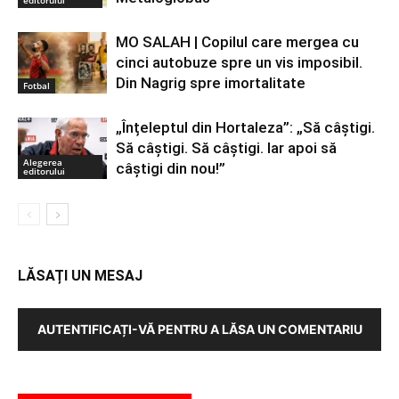
MO SALAH | Copilul care mergea cu
cinci autobuze spre un vis imposibil.
Din Nagrig spre imortalitate
Fotbal
„Înțeleptul din Hortaleza”: „Să câștigi.
Să câștigi. Să câștigi. Iar apoi să
Alegerea
câștigi din nou!”
editorului
LĂSAȚI UN MESAJ
AUTENTIFICAȚI-VĂ PENTRU A LĂSA UN COMENTARIU