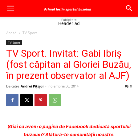
- Publicitate -
Header ad
Acasă
TV Sport
TV Sport
TV Sport. Invitat: Gabi Ibriş
(fost căpitan al Gloriei Buzău,
în prezent observator al AJF)
De către
Andrei Pițigoi
-
noiembrie 30, 2014
0
Ştiai că avem o pagină de Facebook dedicată sportului
buzoian? Alătură-te comunității noastre.