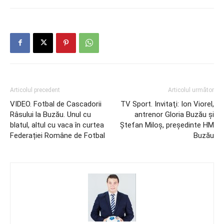
Articolul precedent
Articolul următor
VIDEO. Fotbal de Cascadorii
TV Sport. Invitaţi: Ion Viorel,
Râsului la Buzău. Unul cu
antrenor Gloria Buzău şi
blatul, altul cu vaca în curtea
Ştefan Miloş, preşedinte HM
Federației Române de Fotbal
Buzău