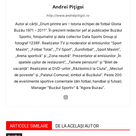
Andrei Pițigoi
http://www.andreipitigoi.ro
Autor al cărţii „Drum printre ani – Istoria echipei de fotbal Gloria
Buzău 1971 – 2011”. În prezent redactor şef al publicaţiei Buzăul
Sportiv, fotojurnalist şi data collector Data Sports Group şi
fotograf 123RF. Realizator TV şi moderator al emisiunilor "Sport
Maxim", „Fotbal Total”, „TV Sport”, „Eurofotbal”, „Sport Maxim”,
„Arena sportivă” şi „Zona neutră”. Prezentator al emisiunilor „În
spatele uşilor de restaurant”, „Tainele pensiunii” şi "Bilet de
vacanţă". Realizator al DVD-urilor „Războinicii la Ciuta”, „Meciuri
de poveste” şi „Palatul Comunal, simbol al Buzăului”. Peste 200
de evenimente sportive comentate (din fotbal, handbal şi futsal).
Manager "Buzăul Sportiv" & "Agora Buzau".
ARTICOLE SIMILARE
DE LA ACELAȘI AUTOR
Handbal