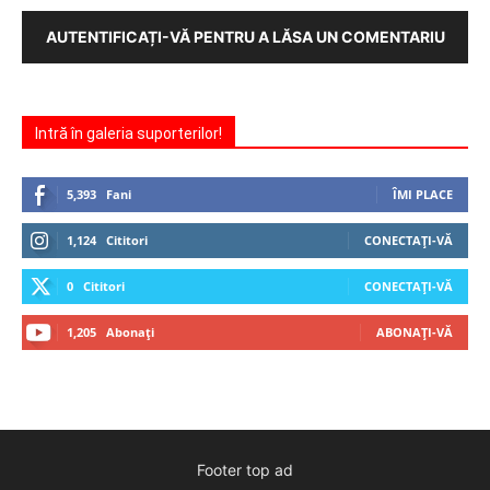
AUTENTIFICAȚI-VĂ PENTRU A LĂSA UN COMENTARIU
Intră în galeria suporterilor!
5,393
Fani
ÎMI PLACE
1,124
Cititori
CONECTAȚI-VĂ
0
Cititori
CONECTAȚI-VĂ
1,205
Abonați
ABONAȚI-VĂ
Footer top ad