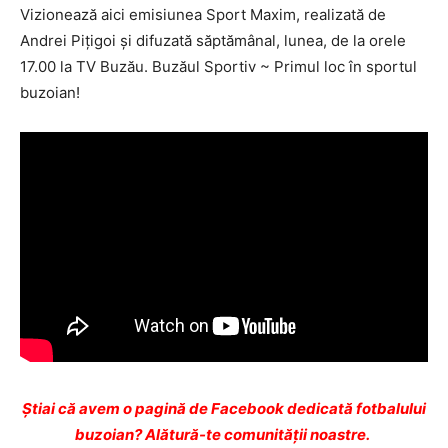
Vizionează aici emisiunea Sport Maxim, realizată de
Andrei Piţigoi şi difuzată săptămânal, lunea, de la orele
17.00 la TV Buzău. Buzăul Sportiv ~ Primul loc în sportul
buzoian!
Ştiai că avem o pagină de Facebook dedicată fotbalului
buzoian? Alătură-te comunității noastre.