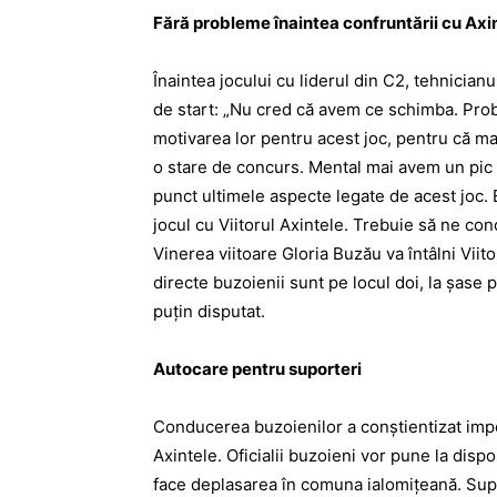
Fără probleme înaintea confruntării cu Axi
Înaintea jocului cu liderul din C2, tehnician
de start: „Nu cred că avem ce schimba. Prob
motivarea lor pentru acest joc, pentru că maj
o stare de concurs. Mental mai avem un pic
punct ultimele aspecte legate de acest joc
jocul cu Viitorul Axintele. Trebuie să ne co
Vinerea viitoare Gloria Buzău va întâlni Viito
directe buzoienii sunt pe locul doi, la şase 
puţin disputat.
Autocare pentru suporteri
Conducerea buzoienilor a conştientizat impor
Axintele. Oficialii buzoieni vor pune la disp
face deplasarea în comuna ialomiţeană. Supo