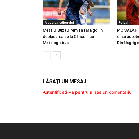
Alegerea editorului
Fotbal
Metalul Buzău, remiză fără gol în
MO SALAH |
deplasarea de la Clinceni cu
cinci autobu
Metaloglobus
Din Nagrig 
LĂSAȚI UN MESAJ
Autentificați-vă pentru a lăsa un comentariu