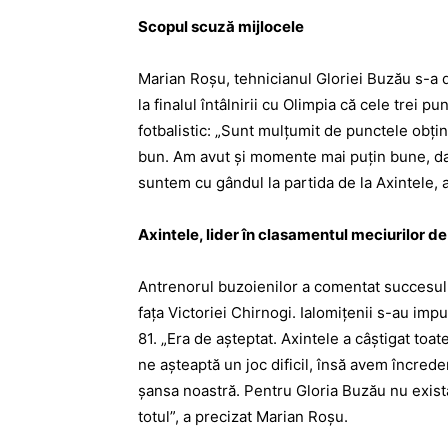
Scopul scuză mijlocele
Marian Roşu, tehnicianul Gloriei Buzău s-a d
la finalul întâlnirii cu Olimpia că cele trei 
fotbalistic: „Sunt mulţumit de punctele obţin
bun. Am avut şi momente mai puţin bune, dar 
suntem cu gândul la partida de la Axintele, 
Axintele, lider în clasamentul meciurilor d
Antrenorul buzoienilor a comentat succesul 
faţa Victoriei Chirnogi. Ialomiţenii s-au impu
81. „Era de aşteptat. Axintele a câştigat toa
ne aşteaptă un joc dificil, însă avem încreder
şansa noastră. Pentru Gloria Buzău nu există 
totul”, a precizat Marian Roşu.