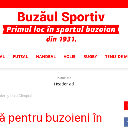
AL
FUTSAL
HANDBAL
VOLEI
RUGBY
TENIS DE 
Buzaul
- Publicitate -
Header ad
 derby-ul cu Olimpia!
Sportiv
ă pentru buzoieni în