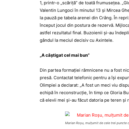
1, printr-o „scăriţă” de toată frumuseţea. „G
Valentin Lungoci în minutul 13 şi Mircea Ghe
la pauză pe tabela arenei din Crâng. În rep
început jocul din postura de rezervă. Mijloca
astfel rezultatul final. Buzoienii şi-au îndepl
gândul la meciul decisiv cu Axintele.
„A câştigat cel mai bun”
Din partea formaţiei râmnicene nu a fost nici
presă. Contactat telefonic pentru a îşi expu
Olimpiei a declarat: „A fost un meci viu disp
echipă în reconstrucţie, în timp ce Gloria 
că elevii mei şi-au făcut datoria pe teren şi 
Marian Roşu, mulţumit de cele trei puncte câ