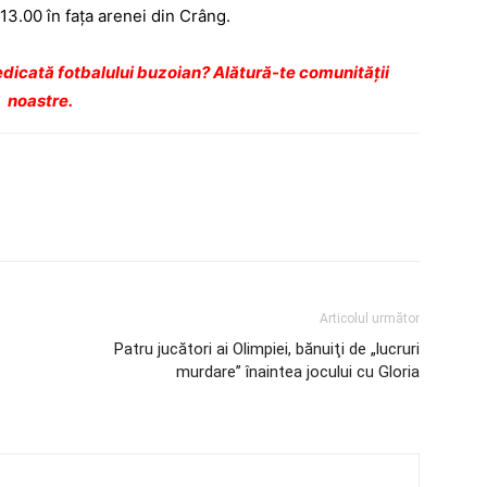
a 13.00 în faţa arenei din Crâng.
dicată fotbalului buzoian? Alătură-te comunității
noastre.
Articolul următor
Patru jucători ai Olimpiei, bănuiţi de „lucruri
murdare” înaintea jocului cu Gloria