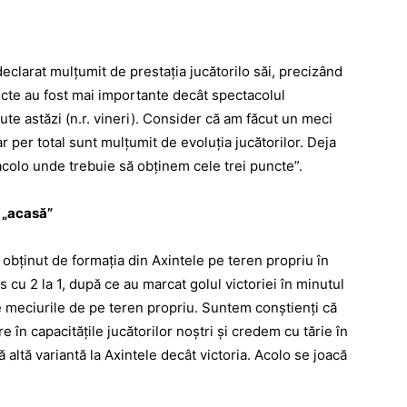
eclarat mulţumit de prestaţia jucătorilo săi, precizând
puncte au fost mai importante decât spectacolul
ute astăzi (n.r. vineri). Consider că am făcut un meci
per total sunt mulţumit de evoluţia jucătorilor. Deja
acolo unde trebuie să obţinem cele trei puncte”.
e „acasă”
obţinut de formaţia din Axintele pe teren propriu în
s cu 2 la 1, după ce au marcat golul victoriei în minutul
te meciurile de pe teren propriu. Suntem conştienţi că
e în capacităţile jucătorilor noştri şi credem cu tărie în
altă variantă la Axintele decât victoria. Acolo se joacă