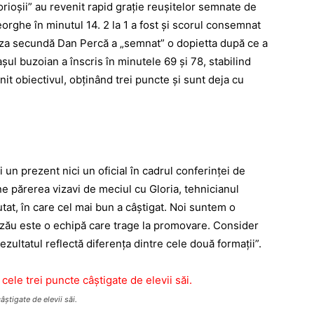
lorioşii” au revenit rapid graţie reuşitelor semnate de
orghe în minutul 14. 2 la 1 a fost şi scorul consemnat
riza secundă Dan Percă a „semnat” o dopietta după ce a
şul buzoian a înscris în minutele 69 şi 78, stabilind
init obiectivul, obţinând trei puncte şi sunt deja cu
 un prezent nici un oficial în cadrul conferinţei de
ne părerea vizavi de meciul cu Gloria, tehnicianul
utat, în care cel mai bun a câştigat. Noi suntem o
Buzău este o echipă care trage la promovare. Consider
rezultatul reflectă diferenţa dintre cele două formaţii”.
ştigate de elevii săi.