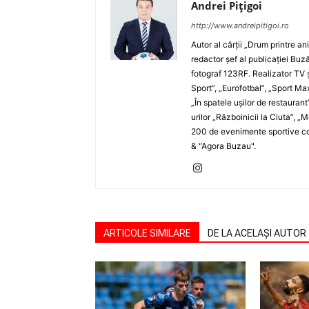
Andrei Pițigoi
http://www.andreipitigoi.ro
Autor al cărţii „Drum printre an
redactor şef al publicaţiei Buză
fotograf 123RF. Realizator TV ş
Sport”, „Eurofotbal”, „Sport Ma
„În spatele uşilor de restaurant
urilor „Războinicii la Ciuta”, 
200 de evenimente sportive com
& "Agora Buzau".
ARTICOLE SIMILARE
DE LA ACELAȘI AUTOR