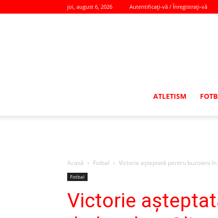
joi, august 6, 2026
Autentificați-vă / Înregistrați-vă
ATLETISM
FOTB
Acasă
Fotbal
Victorie aşteptată pentru buzoieni în
Fotbal
Victorie aşteptat