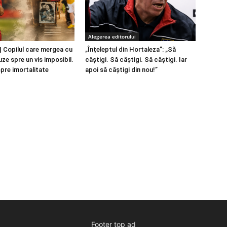
Alegerea editorului
 Copilul care mergea cu
„Înțeleptul din Hortaleza”: „Să
ze spre un vis imposibil.
câștigi. Să câștigi. Să câștigi. Iar
spre imortalitate
apoi să câștigi din nou!”
Footer top ad