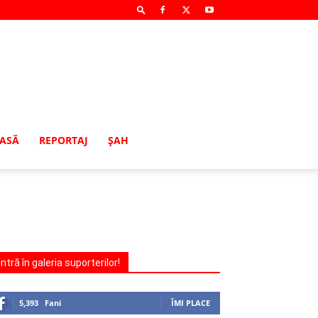
MASĂ
REPORTAJ
ŞAH
Intră în galeria suporterilor!
5,393
Fani
ÎMI PLACE