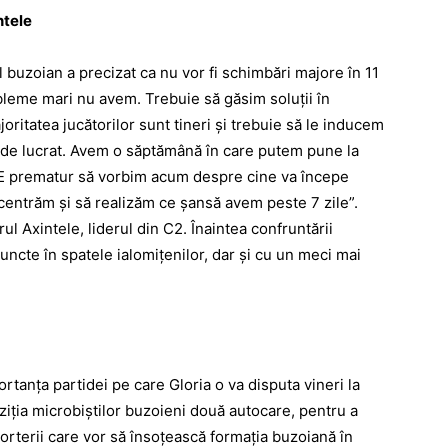
ntele
ul buzoian a precizat ca nu vor fi schimbări majore în 11
leme mari nu avem. Trebuie să găsim soluţii în
oritatea jucătorilor sunt tineri şi trebuie să le inducem
 de lucrat. Avem o săptămână în care putem pune la
. E prematur să vorbim acum despre cine va începe
ncentrăm şi să realizăm ce şansă avem peste 7 zile”.
rul Axintele, liderul din C2. Înaintea confruntării
puncte în spatele ialomiţenilor, dar şi cu un meci mai
tanţa partidei pe care Gloria o va disputa vineri la
oziţia microbiştilor buzoieni două autocare, pentru a
rterii care vor să însoţească formaţia buzoiană în