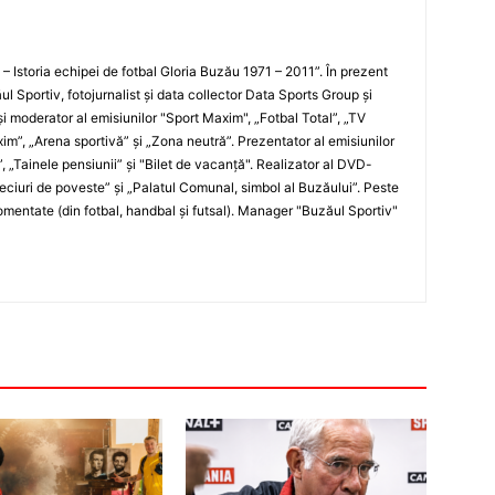
i – Istoria echipei de fotbal Gloria Buzău 1971 – 2011”. În prezent
ul Sportiv, fotojurnalist şi data collector Data Sports Group şi
i moderator al emisiunilor "Sport Maxim", „Fotbal Total”, „TV
xim”, „Arena sportivă” şi „Zona neutră”. Prezentator al emisiunilor
”, „Tainele pensiunii” şi "Bilet de vacanţă". Realizator al DVD-
„Meciuri de poveste” şi „Palatul Comunal, simbol al Buzăului”. Peste
entate (din fotbal, handbal şi futsal). Manager "Buzăul Sportiv"