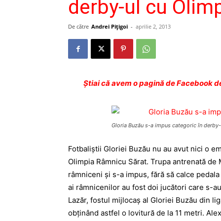
derby-ul cu Olimp
De către
Andrei Pițigoi
-
aprilie 2, 2013
Ştiai că avem o pagină de Facebook de
Gloria Buzău s-a impus categoric în derby-
Fotbaliştii Gloriei Buzău nu au avut nici o e
Olimpia Râmnicu Sărat. Trupa antrenată de Ma
râmniceni şi s-a impus, fără să calce pedala 
ai râmnicenilor au fost doi jucători care s-a
Lazăr, fostul mijlocaş al Gloriei Buzău din l
obţinând astfel o lovitură de la 11 metri. Ale