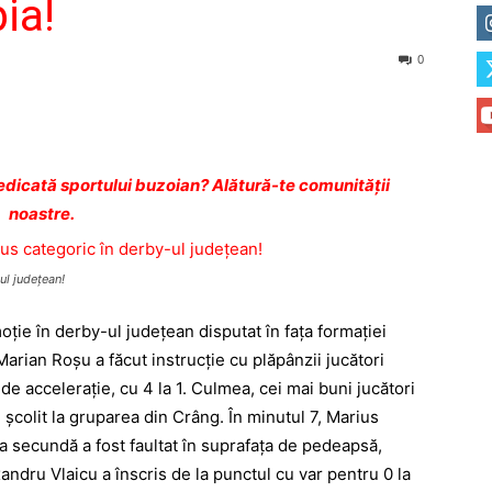
ia!
0
dicată sportului buzoian? Alătură-te comunității
noastre.
ul judeţean!
moţie în derby-ul judeţean disputat în faţa formaţiei
rian Roşu a făcut instrucţie cu plăpânzii jucători
de acceleraţie, cu 4 la 1. Culmea, cei mai buni jucători
u şcolit la gruparea din Crâng. În minutul 7, Marius
iga secundă a fost faultat în suprafaţa de pedeapsă,
xandru Vlaicu a înscris de la punctul cu var pentru 0 la