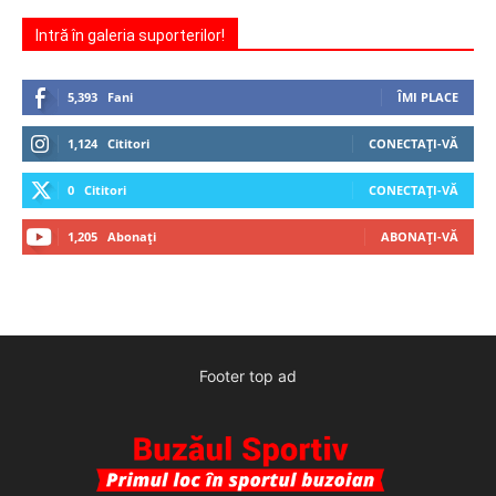
Intră în galeria suporterilor!
5,393
Fani
ÎMI PLACE
1,124
Cititori
CONECTAȚI-VĂ
0
Cititori
CONECTAȚI-VĂ
1,205
Abonați
ABONAȚI-VĂ
Footer top ad