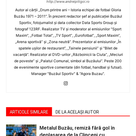
http://www.andreipitigoi.ro
Autor al cărţii „Drum printre ani – Istoria echipei de fotbal Gloria
Buzău 1971 – 2011”. În prezent redactor şef al publicaţiei Buzăul
Sportiv, fotojurnalist şi data collector Data Sports Group şi
fotograf 123RF. Realizator TV şi moderator al emisiunilor "Sport
Maxim", „Fotbal Total”, „TV Sport”, „Eurofotbal”, „Sport Maxim”,
„Arena sportivă” şi „Zona neutră”. Prezentator al emisiunilor „În
spatele uşilor de restaurant”, „Tainele pensiunii” şi "Bilet de
vacanţă". Realizator al DVD-urilor „Războinicii la Ciuta”, „Meciuri
de poveste” şi „Palatul Comunal, simbol al Buzăului”. Peste 200
de evenimente sportive comentate (din fotbal, handbal şi futsal).
Manager "Buzăul Sportiv" & "Agora Buzau".
ARTICOLE SIMILARE
DE LA ACELAȘI AUTOR
Metalul Buzău, remiză fără gol în
deplasarea de la Clinceni cu