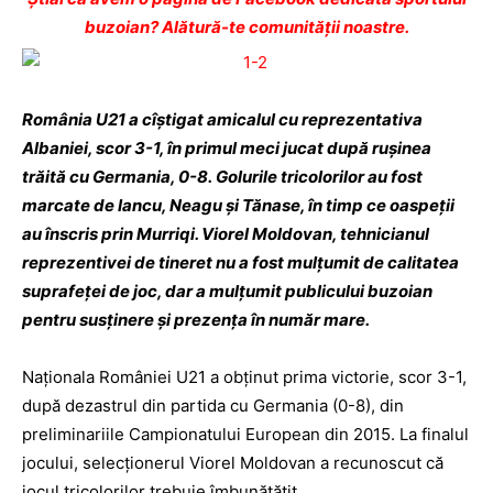
buzoian? Alătură-te comunității noastre.
România U21 a cîştigat amicalul cu reprezentativa
Albaniei, scor 3-1, în primul meci jucat după ruşinea
trăită cu Germania, 0-8. Golurile tricolorilor au fost
marcate de Iancu, Neagu şi Tănase, în timp ce oaspeţii
au înscris prin Murriqi. Viorel Moldovan, tehnicianul
reprezentivei de tineret nu a fost mulţumit de calitatea
suprafeţei de joc, dar a mulţumit publicului buzoian
pentru susţinere şi prezenţa în număr mare.
Naţionala României U21 a obţinut prima victorie, scor 3-1,
după dezastrul din partida cu Germania (0-8), din
preliminariile Campionatului European din 2015. La finalul
jocului, selecţionerul Viorel Moldovan a recunoscut că
jocul tricolorilor trebuie îmbunătăţit.