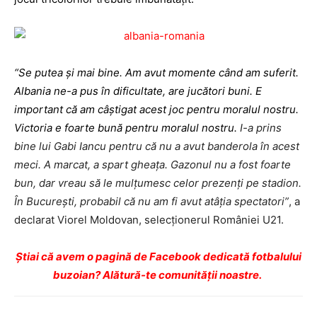
“Se putea şi mai bine. Am avut momente când am suferit.
Albania ne-a pus în dificultate, are jucători buni. E
important că am câştigat acest joc pentru moralul nostru.
Victoria e foarte bună pentru moralul nostru.
I-a prins
bine lui Gabi Iancu pentru că nu a avut banderola în acest
meci. A marcat, a spart gheaţa. Gazonul nu a fost foarte
bun, dar vreau să le mulţumesc celor prezenţi pe stadion.
În Bucureşti, probabil că nu am fi avut atâţia spectatori”
, a
declarat Viorel Moldovan, selecţionerul României U21.
Ştiai că avem o pagină de Facebook dedicată fotbalului
buzoian? Alătură-te comunității noastre.