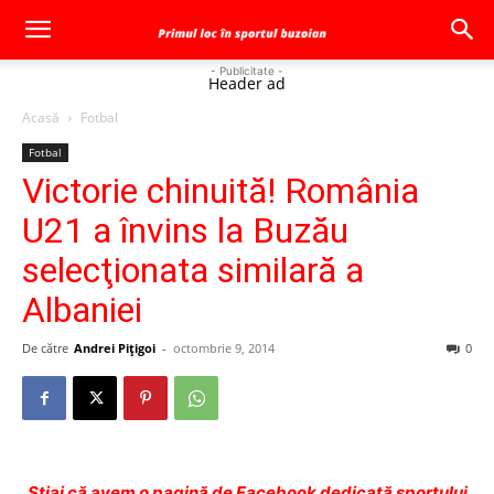
- Publicitate -
Header ad
Acasă
Fotbal
Fotbal
Victorie chinuită! România
U21 a învins la Buzău
selecţionata similară a
Albaniei
De către
Andrei Pițigoi
-
octombrie 9, 2014
0
Ştiai că avem o pagină de Facebook dedicată sportului