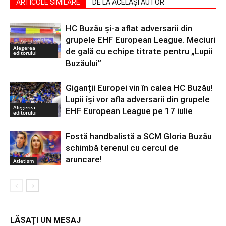
ARTICOLE SIMILARE
DE LA ACELAȘI AUTOR
HC Buzău și-a aflat adversarii din
grupele EHF European League. Meciuri
Alegerea
de gală cu echipe titrate pentru „Lupii
editorului
Buzăului”
Giganții Europei vin în calea HC Buzău!
Lupii își vor afla adversarii din grupele
Alegerea
EHF European League pe 17 iulie
editorului
Fostă handbalistă a SCM Gloria Buzău
schimbă terenul cu cercul de
aruncare!
Atletism
LĂSAȚI UN MESAJ