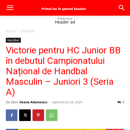
- Publicitate -
Header ad
Acasă
Handbal
Handbal
Victorie pentru HC Junior BB
în debutul Campionatului
Național de Handbal
Masculin – Juniori 3 (Seria
A)
De către
Ileana Adamescu
-
septembrie 24, 2024
0