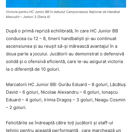
Victorie pentru HC Junior BB în debutul Campionatului Național de Handbal
Masculin – Juniori 3 (Seria A)
După o primă repriză echilibrată, în care HC Junior BB
conducea cu 12 – 8, tinerii handbaliști și-au continuat
ascensiunea și au reușit să-și mărească avantajul în a
doua parte a jocului. Jucătorii au demonstrat o defensivă
solidă și o ofensivă eficientă, care le-au asigurat victoria
la o diferență de 10 goluri.
Marcatorii HC Junior BB: Gurău Eduard – 8 goluri, Lăcătuș
David – 6 goluri, Nicolae Alexandru – 6 goluri, Ionașcu
Eduard – 4 goluri, Irimia Dragoș – 3 goluri, Neagu Cosmin
– 2 goluri.
Felicitările se îndreaptă către toți jucătorii și staff-ul
tehnic pentru această performanță , care marchează un