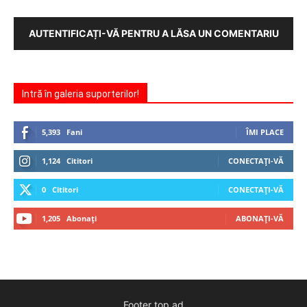
AUTENTIFICAȚI-VĂ PENTRU A LĂSA UN COMENTARIU
Intră în galeria suporterilor!
5,393
Fani
ÎMI PLACE
1,124
Cititori
CONECTAȚI-VĂ
0
Cititori
CONECTAȚI-VĂ
1,205
Abonați
ABONAȚI-VĂ
Footer top ad