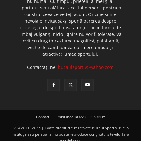
nu numai. Cu timpul, prieteni ai mei şi ai
sportului s-au alăturat acestui demers, pentru a
construi ceea ce vedeţi acum. Oricine simte
nevoia e invitat să-şi spună părerea despre
orice legat de sport, însă atenţie: nicio formă de
limbaj vulgar şi nicio jignire nu vor fi tolerate. Vă
invit cu drag într-o lume magnifică, palpitantă,
veche de când lumea dar mereu nouă şi
atractivă: lumea sportului.
Contactați-ne:
buzaulsportiv@yahoo.com
Contact
Emisiunea BUZĂUL SPORTIV
© © 2011- 2025 | Toate drepturile rezervate Buzăul Sportiv. Nici o
instituţie sau persoană, nu poate reproduce conţinutul site-ului fără
acordul scris.