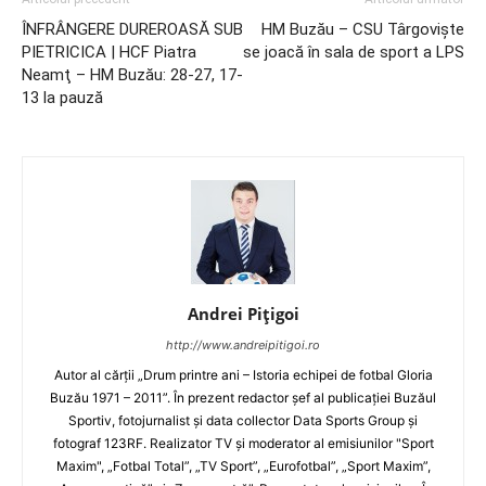
ÎNFRÂNGERE DUREROASĂ SUB
HM Buzău – CSU Târgovişte
PIETRICICA | HCF Piatra
se joacă în sala de sport a LPS
Neamţ – HM Buzău: 28-27, 17-
13 la pauză
Andrei Pițigoi
http://www.andreipitigoi.ro
Autor al cărţii „Drum printre ani – Istoria echipei de fotbal Gloria
Buzău 1971 – 2011”. În prezent redactor şef al publicaţiei Buzăul
Sportiv, fotojurnalist şi data collector Data Sports Group şi
fotograf 123RF. Realizator TV şi moderator al emisiunilor "Sport
Maxim", „Fotbal Total”, „TV Sport”, „Eurofotbal”, „Sport Maxim”,