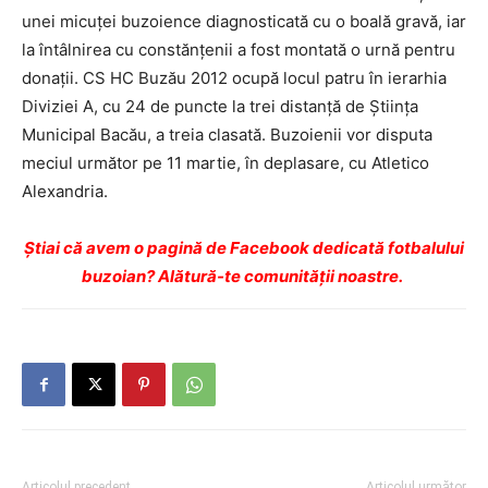
unei micuţei buzoience diagnosticată cu o boală gravă, iar
la întâlnirea cu constănţenii a fost montată o urnă pentru
donaţii. CS HC Buzău 2012 ocupă locul patru în ierarhia
Diviziei A, cu 24 de puncte la trei distanţă de Ştiinţa
Municipal Bacău, a treia clasată. Buzoienii vor disputa
meciul următor pe 11 martie, în deplasare, cu Atletico
Alexandria.
Ştiai că avem o pagină de Facebook dedicată fotbalului
buzoian? Alătură-te comunității noastre.
Articolul precedent
Articolul următor