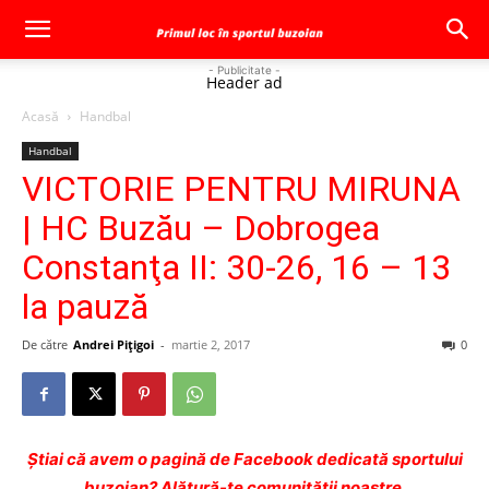
- Publicitate -
Header ad
Acasă
Handbal
Handbal
VICTORIE PENTRU MIRUNA
| HC Buzău – Dobrogea
Constanţa II: 30-26, 16 – 13
la pauză
De către
Andrei Pițigoi
-
martie 2, 2017
0
Ştiai că avem o pagină de Facebook dedicată sportului
buzoian? Alătură-te comunității noastre.