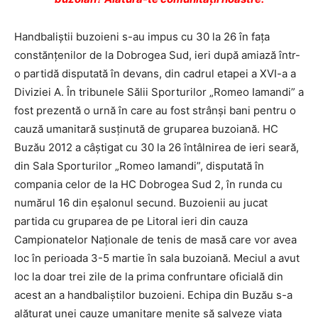
Handbaliştii buzoieni s-au impus cu 30 la 26 în faţa
constănţenilor de la Dobrogea Sud, ieri după amiază într-
o partidă disputată în devans, din cadrul etapei a XVI-a a
Diviziei A. În tribunele Sălii Sporturilor „Romeo Iamandi” a
fost prezentă o urnă în care au fost strânşi bani pentru o
cauză umanitară susţinută de gruparea buzoiană. HC
Buzău 2012 a câştigat cu 30 la 26 întâlnirea de ieri seară,
din Sala Sporturilor „Romeo Iamandi”, disputată în
compania celor de la HC Dobrogea Sud 2, în runda cu
numărul 16 din eşalonul secund. Buzoienii au jucat
partida cu gruparea de pe Litoral ieri din cauza
Campionatelor Naţionale de tenis de masă care vor avea
loc în perioada 3-5 martie în sala buzoiană. Meciul a avut
loc la doar trei zile de la prima confruntare oficială din
acest an a handbaliştilor buzoieni. Echipa din Buzău s-a
alăturat unei cauze umanitare menite să salveze viaţa