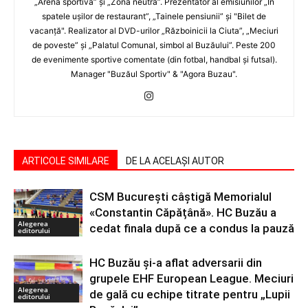
„Arena sportivă” şi „Zona neutră”. Prezentator al emisiunilor „În
spatele uşilor de restaurant”, „Tainele pensiunii” şi "Bilet de
vacanţă". Realizator al DVD-urilor „Războinicii la Ciuta”, „Meciuri
de poveste” şi „Palatul Comunal, simbol al Buzăului”. Peste 200
de evenimente sportive comentate (din fotbal, handbal şi futsal).
Manager "Buzăul Sportiv" & "Agora Buzau".
ARTICOLE SIMILARE
DE LA ACELAȘI AUTOR
CSM București câștigă Memorialul
«Constantin Căpățână». HC Buzău a
Alegerea
cedat finala după ce a condus la pauză
editorului
HC Buzău și-a aflat adversarii din
grupele EHF European League. Meciuri
Alegerea
de gală cu echipe titrate pentru „Lupii
editorului