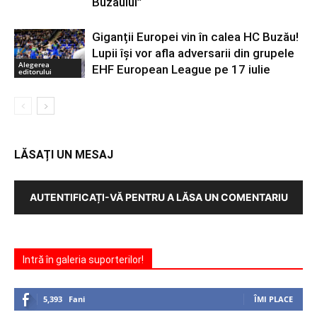
Buzăului”
Giganții Europei vin în calea HC Buzău!
Lupii își vor afla adversarii din grupele
Alegerea
EHF European League pe 17 iulie
editorului
LĂSAȚI UN MESAJ
AUTENTIFICAȚI-VĂ PENTRU A LĂSA UN COMENTARIU
Intră în galeria suporterilor!
5,393
Fani
ÎMI PLACE