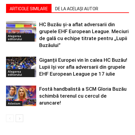
ARTICOLE SIMILARE
DE LA ACELAȘI AUTOR
HC Buzău și-a aflat adversarii din
grupele EHF European League. Meciuri
Alegerea
de gală cu echipe titrate pentru „Lupii
editorului
Buzăului”
Giganții Europei vin în calea HC Buzău!
Lupii își vor afla adversarii din grupele
Alegerea
EHF European League pe 17 iulie
editorului
Fostă handbalistă a SCM Gloria Buzău
schimbă terenul cu cercul de
aruncare!
Atletism