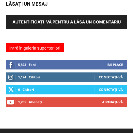
LĂSAȚI UN MESAJ
AUTENTIFICAȚI-VĂ PENTRU A LĂSA UN COMENTARIU
Intră în galeria suporterilor!
5,393
Fani
ÎMI PLACE
1,124
Cititori
CONECTAȚI-VĂ
0
Cititori
CONECTAȚI-VĂ
1,205
Abonați
ABONAȚI-VĂ