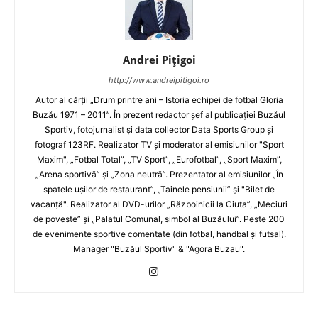
Andrei Pițigoi
http://www.andreipitigoi.ro
Autor al cărţii „Drum printre ani – Istoria echipei de fotbal Gloria
Buzău 1971 – 2011”. În prezent redactor şef al publicaţiei Buzăul
Sportiv, fotojurnalist şi data collector Data Sports Group şi
fotograf 123RF. Realizator TV şi moderator al emisiunilor "Sport
Maxim", „Fotbal Total”, „TV Sport”, „Eurofotbal”, „Sport Maxim”,
„Arena sportivă” şi „Zona neutră”. Prezentator al emisiunilor „În
spatele uşilor de restaurant”, „Tainele pensiunii” şi "Bilet de
vacanţă". Realizator al DVD-urilor „Războinicii la Ciuta”, „Meciuri
de poveste” şi „Palatul Comunal, simbol al Buzăului”. Peste 200
de evenimente sportive comentate (din fotbal, handbal şi futsal).
Manager "Buzăul Sportiv" & "Agora Buzau".