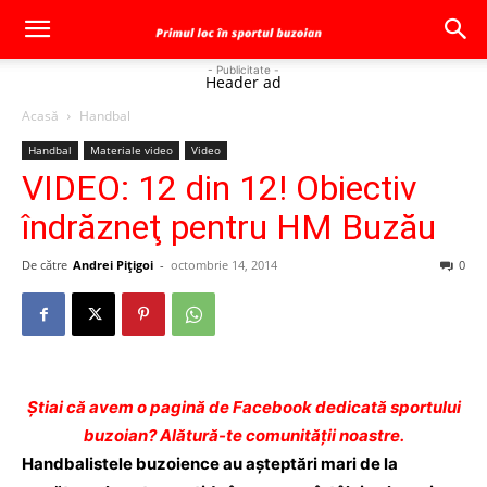
- Publicitate -
Header ad
Acasă
Handbal
Handbal
Materiale video
Video
VIDEO: 12 din 12! Obiectiv
îndrăzneţ pentru HM Buzău
De către
Andrei Pițigoi
-
octombrie 14, 2014
0
Ştiai că avem o pagină de Facebook dedicată sportului
buzoian? Alătură-te comunității noastre.
Handbalistele buzoience au aşteptări mari de la