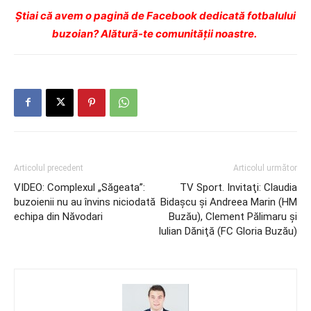
Ştiai că avem o pagină de Facebook dedicată fotbalului
buzoian? Alătură-te comunității noastre.
Articolul precedent
Articolul următor
VIDEO: Complexul „Săgeata”:
TV Sport. Invitaţi: Claudia
buzoienii nu au învins niciodată
Bidaşcu şi Andreea Marin (HM
echipa din Năvodari
Buzău), Clement Pălimaru şi
Iulian Dăniţă (FC Gloria Buzău)