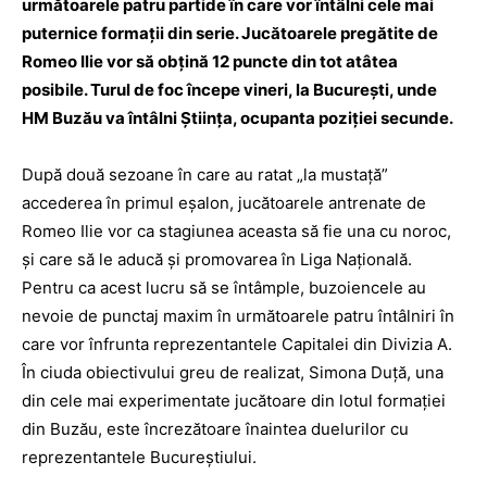
următoarele patru partide în care vor întâlni cele mai
puternice formaţii din serie. Jucătoarele pregătite de
Romeo Ilie vor să obţină 12 puncte din tot atâtea
posibile. Turul de foc începe vineri, la Bucureşti, unde
HM Buzău va întâlni Ştiinţa, ocupanta poziţiei secunde.
După două sezoane în care au ratat „la mustaţă”
accederea în primul eşalon, jucătoarele antrenate de
Romeo Ilie vor ca stagiunea aceasta să fie una cu noroc,
și care să le aducă şi promovarea în Liga Naţională.
Pentru ca acest lucru să se întâmple, buzoiencele au
nevoie de punctaj maxim în următoarele patru întâlniri în
care vor înfrunta reprezentantele Capitalei din Divizia A.
În ciuda obiectivului greu de realizat, Simona Duţă, una
din cele mai experimentate jucătoare din lotul formaţiei
din Buzău, este încrezătoare înaintea duelurilor cu
reprezentantele Bucureştiului.