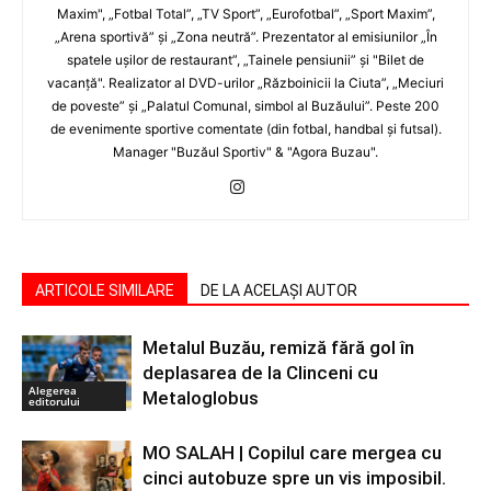
Maxim", „Fotbal Total”, „TV Sport”, „Eurofotbal”, „Sport Maxim”,
„Arena sportivă” şi „Zona neutră”. Prezentator al emisiunilor „În
spatele uşilor de restaurant”, „Tainele pensiunii” şi "Bilet de
vacanţă". Realizator al DVD-urilor „Războinicii la Ciuta”, „Meciuri
de poveste” şi „Palatul Comunal, simbol al Buzăului”. Peste 200
de evenimente sportive comentate (din fotbal, handbal şi futsal).
Manager "Buzăul Sportiv" & "Agora Buzau".
ARTICOLE SIMILARE
DE LA ACELAȘI AUTOR
Metalul Buzău, remiză fără gol în
deplasarea de la Clinceni cu
Alegerea
Metaloglobus
editorului
MO SALAH | Copilul care mergea cu
cinci autobuze spre un vis imposibil.