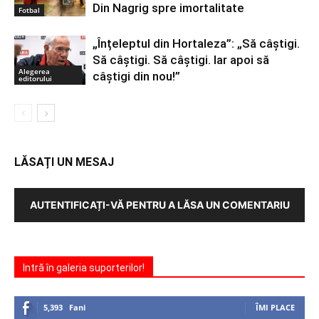
Din Nagrig spre imortalitate
Fotbal
„Înțeleptul din Hortaleza”: „Să câștigi.
Să câștigi. Să câștigi. Iar apoi să
Alegerea
câștigi din nou!”
editorului
LĂSAȚI UN MESAJ
AUTENTIFICAȚI-VĂ PENTRU A LĂSA UN COMENTARIU
Intră în galeria suporterilor!
5,393
Fani
ÎMI PLACE