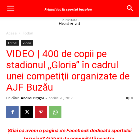
- Publicitate -
Header ad
Acasă
Fotbal
Fotbal
Video
VIDEO | 400 de copii pe
stadionul „Gloria” în cadrul
unei competiţii organizate de
AJF Buzău
De către
Andrei Pițigoi
-
aprilie 20, 2017
0
Ştiai că avem o pagină de Facebook dedicată sportului
buzoian? Alătură-te comunității noastre.