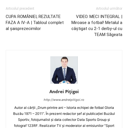
Articolul precedent
Articolul următor
CUPA ROMÂNIEI, REZULTATE
VIDEO. MECI INTEGRAL |
FAZA A IV-A | Tabloul complet
Miroase a fotbal! Metalul a
al şaisprezecimilor
câştigat cu 2-1 derby-ul cu
TEAM Săgeata
Andrei Pițigoi
http://www.andreipitigoi.ro
Autor al cărţii „Drum printre ani – Istoria echipei de fotbal Gloria
Buzău 1971 – 2011”. În prezent redactor şef al publicaţiei Buzăul
Sportiv, fotojurnalist şi data collector Data Sports Group şi
fotograf 123RF. Realizator TV şi moderator al emisiunilor "Sport