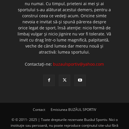
nu numai. Cu timpul, prieteni ai mei şi ai
sportului s-au alăturat acestui demers, pentru a
construi ceea ce vedeţi acum. Oricine simte
nevoia e invitat să-şi spună părerea despre
orice legat de sport, însă atenţie: nicio formă de
limbaj vulgar şi nicio jignire nu vor fi tolerate. Vă
invit cu drag într-o lume magnifică, palpitantă,
veche de când lumea dar mereu nouă şi
atractivă: lumea sportului.
Contactați-ne:
buzaulsportiv@yahoo.com
Contact
Emisiunea BUZĂUL SPORTIV
© © 2011- 2025 | Toate drepturile rezervate Buzăul Sportiv. Nici o
instituţie sau persoană, nu poate reproduce conţinutul site-ului fără