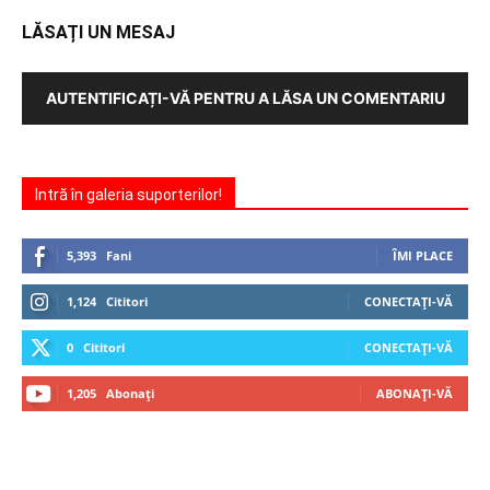
LĂSAȚI UN MESAJ
AUTENTIFICAȚI-VĂ PENTRU A LĂSA UN COMENTARIU
Intră în galeria suporterilor!
5,393
Fani
ÎMI PLACE
1,124
Cititori
CONECTAȚI-VĂ
0
Cititori
CONECTAȚI-VĂ
1,205
Abonați
ABONAȚI-VĂ