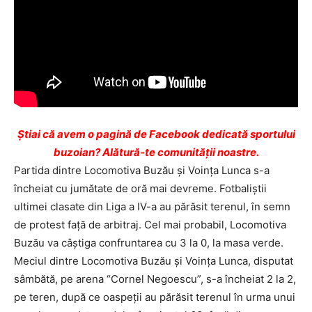
Ştiai că avem o pagină de Facebook dedicată sportului
buzoian? Alătură-te comunității noastre.
Partida dintre Locomotiva Buzău şi Voinţa Lunca s-a
încheiat cu jumătate de oră mai devreme. Fotbaliştii
ultimei clasate din Liga a IV-a au părăsit terenul, în semn
de protest faţă de arbitraj. Cel mai probabil, Locomotiva
Buzău va câştiga confruntarea cu 3 la 0, la masa verde.
Meciul dintre Locomotiva Buzău şi Voinţa Lunca, disputat
sâmbătă, pe arena “Cornel Negoescu”, s-a încheiat 2 la 2,
pe teren, după ce oaspeţii au părăsit terenul în urma unui