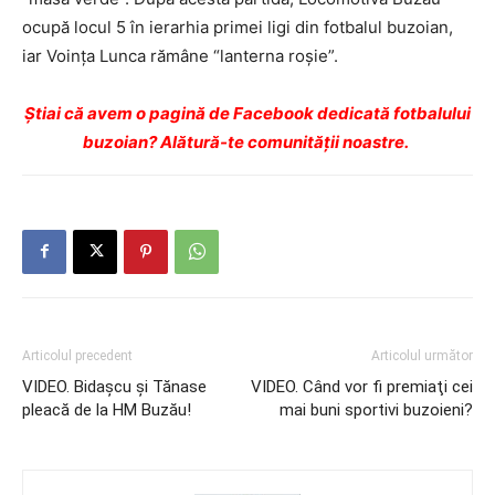
ocupă locul 5 în ierarhia primei ligi din fotbalul buzoian,
iar Voinţa Lunca rămâne “lanterna roşie”.
Ştiai că avem o pagină de Facebook dedicată fotbalului
buzoian? Alătură-te comunității noastre.
Articolul precedent
Articolul următor
VIDEO. Bidaşcu şi Tănase
VIDEO. Când vor fi premiaţi cei
pleacă de la HM Buzău!
mai buni sportivi buzoieni?