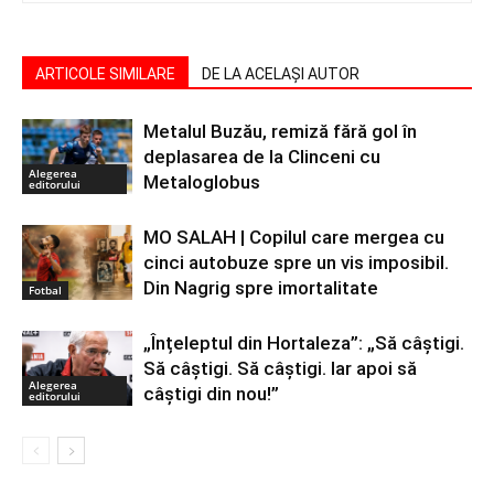
ARTICOLE SIMILARE
DE LA ACELAȘI AUTOR
Metalul Buzău, remiză fără gol în
deplasarea de la Clinceni cu
Alegerea
Metaloglobus
editorului
MO SALAH | Copilul care mergea cu
cinci autobuze spre un vis imposibil.
Din Nagrig spre imortalitate
Fotbal
„Înțeleptul din Hortaleza”: „Să câștigi.
Să câștigi. Să câștigi. Iar apoi să
Alegerea
câștigi din nou!”
editorului