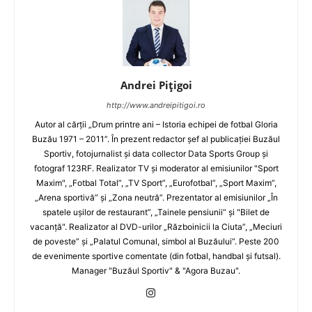
Andrei Pițigoi
http://www.andreipitigoi.ro
Autor al cărţii „Drum printre ani – Istoria echipei de fotbal Gloria
Buzău 1971 – 2011”. În prezent redactor şef al publicaţiei Buzăul
Sportiv, fotojurnalist şi data collector Data Sports Group şi
fotograf 123RF. Realizator TV şi moderator al emisiunilor "Sport
Maxim", „Fotbal Total”, „TV Sport”, „Eurofotbal”, „Sport Maxim”,
„Arena sportivă” şi „Zona neutră”. Prezentator al emisiunilor „În
spatele uşilor de restaurant”, „Tainele pensiunii” şi "Bilet de
vacanţă". Realizator al DVD-urilor „Războinicii la Ciuta”, „Meciuri
de poveste” şi „Palatul Comunal, simbol al Buzăului”. Peste 200
de evenimente sportive comentate (din fotbal, handbal şi futsal).
Manager "Buzăul Sportiv" & "Agora Buzau".