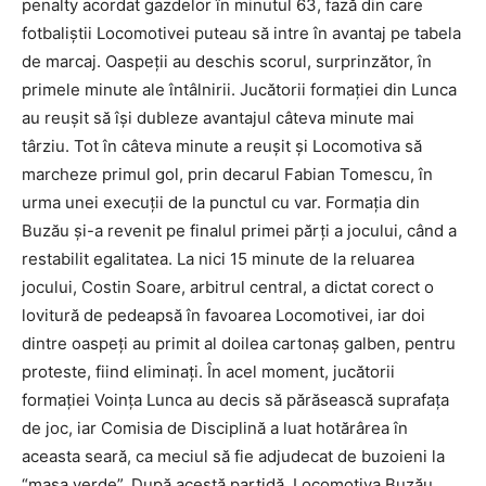
penalty acordat gazdelor în minutul 63, fază din care
fotbaliştii Locomotivei puteau să intre în avantaj pe tabela
de marcaj. Oaspeţii au deschis scorul, surprinzător, în
primele minute ale întâlnirii. Jucătorii formaţiei din Lunca
au reuşit să îşi dubleze avantajul câteva minute mai
târziu. Tot în câteva minute a reuşit şi Locomotiva să
marcheze primul gol, prin decarul Fabian Tomescu, în
urma unei execuţii de la punctul cu var. Formaţia din
Buzău şi-a revenit pe finalul primei părţi a jocului, când a
restabilit egalitatea. La nici 15 minute de la reluarea
jocului, Costin Soare, arbitrul central, a dictat corect o
lovitură de pedeapsă în favoarea Locomotivei, iar doi
dintre oaspeţi au primit al doilea cartonaş galben, pentru
proteste, fiind eliminaţi. În acel moment, jucătorii
formaţiei Voinţa Lunca au decis să părăsească suprafaţa
de joc, iar Comisia de Disciplină a luat hotărârea în
aceasta seară, ca meciul să fie adjudecat de buzoieni la
“masa verde”. După acestă partidă, Locomotiva Buzău