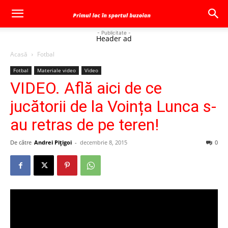
- Publicitate -
Header ad
Acasă
Fotbal
Fotbal
Materiale video
Video
VIDEO. Află aici de ce
jucătorii de la Voința Lunca s-
au retras de pe teren!
De către
Andrei Pițigoi
-
decembrie 8, 2015
0