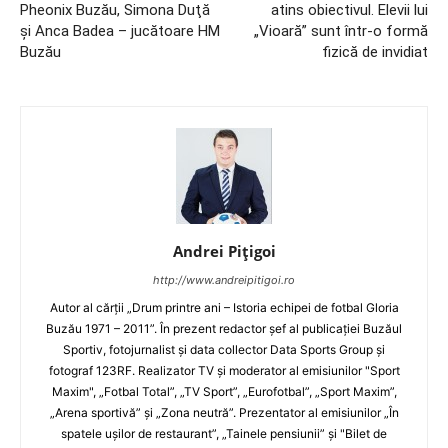
Pheonix Buzău, Simona Duţă
atins obiectivul. Elevii lui
şi Anca Badea – jucătoare HM
„Vioară” sunt într-o formă
Buzău
fizică de invidiat
Andrei Pițigoi
http://www.andreipitigoi.ro
Autor al cărţii „Drum printre ani – Istoria echipei de fotbal Gloria
Buzău 1971 – 2011”. În prezent redactor şef al publicaţiei Buzăul
Sportiv, fotojurnalist şi data collector Data Sports Group şi
fotograf 123RF. Realizator TV şi moderator al emisiunilor "Sport
Maxim", „Fotbal Total”, „TV Sport”, „Eurofotbal”, „Sport Maxim”,
„Arena sportivă” şi „Zona neutră”. Prezentator al emisiunilor „În
spatele uşilor de restaurant”, „Tainele pensiunii” şi "Bilet de