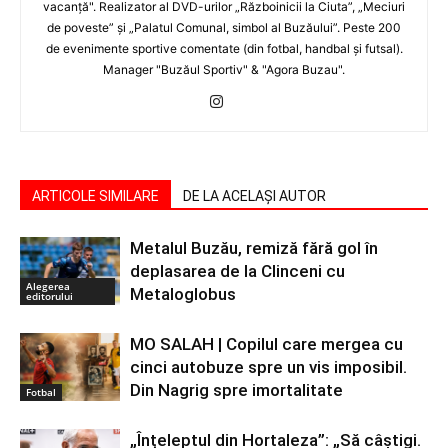
vacanţă". Realizator al DVD-urilor „Războinicii la Ciuta”, „Meciuri
de poveste” şi „Palatul Comunal, simbol al Buzăului”. Peste 200
de evenimente sportive comentate (din fotbal, handbal şi futsal).
Manager "Buzăul Sportiv" & "Agora Buzau".
ARTICOLE SIMILARE
DE LA ACELAȘI AUTOR
Metalul Buzău, remiză fără gol în
deplasarea de la Clinceni cu
Alegerea
Metaloglobus
editorului
MO SALAH | Copilul care mergea cu
cinci autobuze spre un vis imposibil.
Din Nagrig spre imortalitate
Fotbal
„Înțeleptul din Hortaleza”: „Să câștigi.