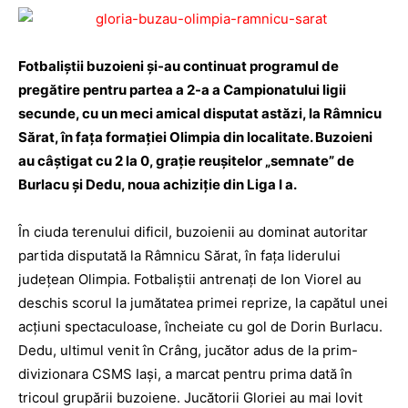
Fotbaliştii buzoieni şi-au continuat programul de
pregătire pentru partea a 2-a a Campionatului ligii
secunde, cu un meci amical disputat astăzi, la Râmnicu
Sărat, în faţa formaţiei Olimpia din localitate. Buzoieni
au câştigat cu 2 la 0, graţie reuşitelor „semnate” de
Burlacu şi Dedu, noua achiziţie din Liga I a.
În ciuda terenului dificil, buzoienii au dominat autoritar
partida disputată la Râmnicu Sărat, în faţa liderului
judeţean Olimpia. Fotbaliştii antrenaţi de Ion Viorel au
deschis scorul la jumătatea primei reprize, la capătul unei
acţiuni spectaculoase, încheiate cu gol de Dorin Burlacu.
Dedu, ultimul venit în Crâng, jucător adus de la prim-
divizionara CSMS Iaşi, a marcat pentru prima dată în
tricoul grupării buzoiene. Jucătorii Gloriei au mai lovit