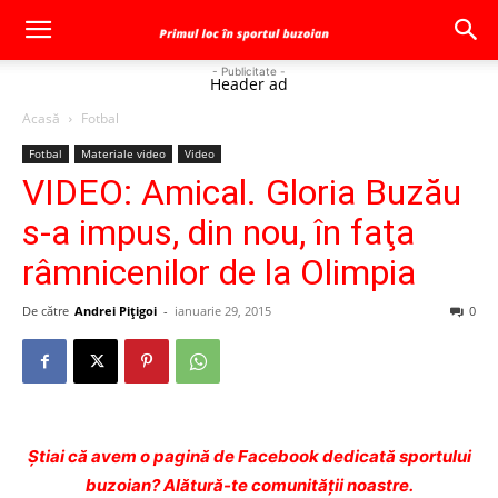
- Publicitate -
Header ad
Acasă
Fotbal
Fotbal
Materiale video
Video
VIDEO: Amical. Gloria Buzău
s-a impus, din nou, în faţa
râmnicenilor de la Olimpia
De către
Andrei Pițigoi
-
ianuarie 29, 2015
0
Ştiai că avem o pagină de Facebook dedicată sportului
buzoian? Alătură-te comunității noastre.