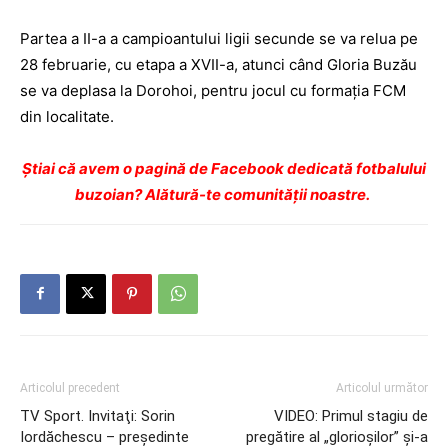
Partea a II-a a campioantului ligii secunde se va relua pe
28 februarie, cu etapa a XVII-a, atunci când Gloria Buzău
se va deplasa la Dorohoi, pentru jocul cu formaţia FCM
din localitate.
Ştiai că avem o pagină de Facebook dedicată fotbalului
buzoian? Alătură-te comunității noastre.
Articolul precedent
Articolul următor
TV Sport. Invitaţi: Sorin
VIDEO: Primul stagiu de
Iordăchescu – preşedinte
pregătire al „glorioşilor” şi-a