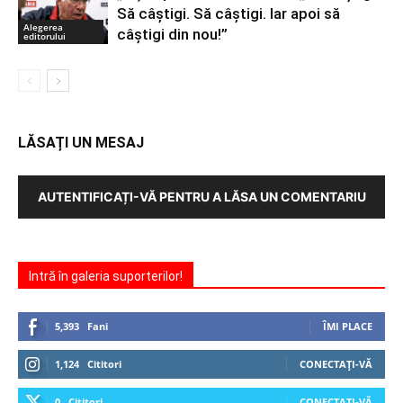
Să câștigi. Să câștigi. Iar apoi să
Alegerea
câștigi din nou!”
editorului
LĂSAȚI UN MESAJ
AUTENTIFICAȚI-VĂ PENTRU A LĂSA UN COMENTARIU
Intră în galeria suporterilor!
5,393
Fani
ÎMI PLACE
1,124
Cititori
CONECTAȚI-VĂ
0
Cititori
CONECTAȚI-VĂ