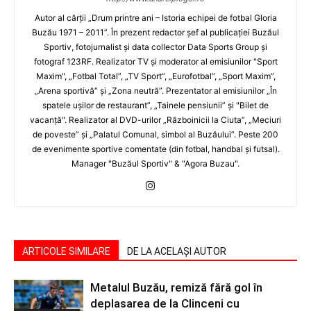
Autor al cărţii „Drum printre ani – Istoria echipei de fotbal Gloria
Buzău 1971 – 2011”. În prezent redactor şef al publicaţiei Buzăul
Sportiv, fotojurnalist şi data collector Data Sports Group şi
fotograf 123RF. Realizator TV şi moderator al emisiunilor "Sport
Maxim", „Fotbal Total”, „TV Sport”, „Eurofotbal”, „Sport Maxim”,
„Arena sportivă” şi „Zona neutră”. Prezentator al emisiunilor „În
spatele uşilor de restaurant”, „Tainele pensiunii” şi "Bilet de
vacanţă". Realizator al DVD-urilor „Războinicii la Ciuta”, „Meciuri
de poveste” şi „Palatul Comunal, simbol al Buzăului”. Peste 200
de evenimente sportive comentate (din fotbal, handbal şi futsal).
Manager "Buzăul Sportiv" & "Agora Buzau".
ARTICOLE SIMILARE
DE LA ACELAȘI AUTOR
Metalul Buzău, remiză fără gol în
deplasarea de la Clinceni cu