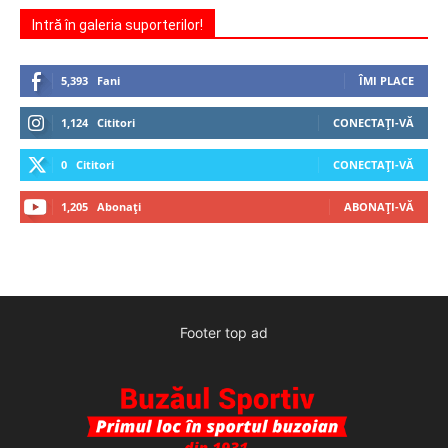
Intră în galeria suporterilor!
5,393
Fani
ÎMI PLACE
1,124
Cititori
CONECTAȚI-VĂ
0
Cititori
CONECTAȚI-VĂ
1,205
Abonați
ABONAȚI-VĂ
Footer top ad