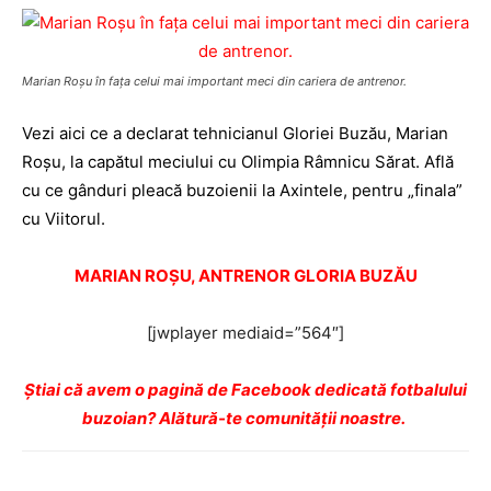
Marian Roşu în faţa celui mai important meci din cariera de antrenor.
Vezi aici ce a declarat tehnicianul Gloriei Buzău, Marian
Roşu, la capătul meciului cu Olimpia Râmnicu Sărat. Află
cu ce gânduri pleacă buzoienii la Axintele, pentru „finala”
cu Viitorul.
MARIAN ROŞU, ANTRENOR GLORIA BUZĂU
[jwplayer mediaid=”564″]
Ştiai că avem o pagină de Facebook dedicată fotbalului
buzoian? Alătură-te comunității noastre.