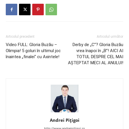
Articolul precedent
Articolul următor
Video FULL: Gloria Buzău –
Derby de „C”? Gloria Buzău
Olimpia! 5 goluri în ultimul joc
vrea înapoi în „B”! AICI AI
înaintea „finalei” cu Axintele!
TOTUL DESPRE CEL MAI
AŞTEPTAT MECI AL ANULUI!
Andrei Pițigoi
http://www.andreipitigoi.ro