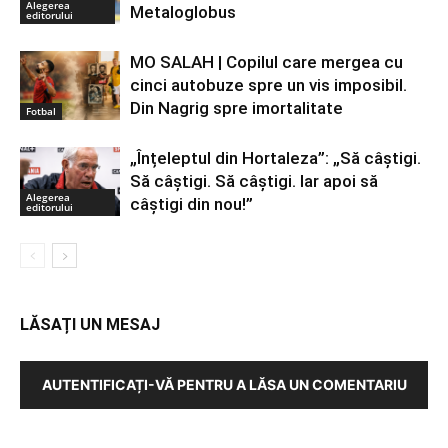
Alegerea
Metaloglobus
editorului
MO SALAH | Copilul care mergea cu
cinci autobuze spre un vis imposibil.
Din Nagrig spre imortalitate
Fotbal
„Înțeleptul din Hortaleza”: „Să câștigi.
Să câștigi. Să câștigi. Iar apoi să
Alegerea
câștigi din nou!”
editorului
LĂSAȚI UN MESAJ
AUTENTIFICAȚI-VĂ PENTRU A LĂSA UN COMENTARIU