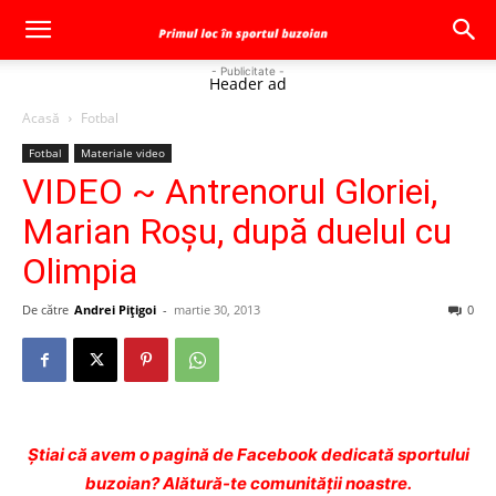
- Publicitate -
Header ad
Acasă
Fotbal
Fotbal
Materiale video
VIDEO ~ Antrenorul Gloriei,
Marian Roşu, după duelul cu
Olimpia
De către
Andrei Pițigoi
-
martie 30, 2013
0
Ştiai că avem o pagină de Facebook dedicată sportului
buzoian? Alătură-te comunității noastre.