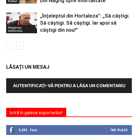
Din Nagrig spre imortalitate
Fotbal
„Înțeleptul din Hortaleza”: „Să câștigi.
Să câștigi. Să câștigi. Iar apoi să
Alegerea
câștigi din nou!”
editorului
LĂSAȚI UN MESAJ
AUTENTIFICAȚI-VĂ PENTRU A LĂSA UN COMENTARIU
Intră în galeria suporterilor!
5,393
Fani
ÎMI PLACE