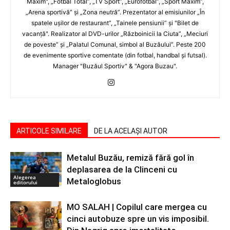
Maxim", „Fotbal Total”, „TV Sport”, „Eurofotbal”, „Sport Maxim”,
„Arena sportivă” şi „Zona neutră”. Prezentator al emisiunilor „În
spatele uşilor de restaurant”, „Tainele pensiunii” şi "Bilet de
vacanţă". Realizator al DVD-urilor „Războinicii la Ciuta”, „Meciuri
de poveste” şi „Palatul Comunal, simbol al Buzăului”. Peste 200
de evenimente sportive comentate (din fotbal, handbal şi futsal).
Manager "Buzăul Sportiv" & "Agora Buzau".
ARTICOLE SIMILARE
DE LA ACELAȘI AUTOR
Metalul Buzău, remiză fără gol în
deplasarea de la Clinceni cu
Alegerea
Metaloglobus
editorului
MO SALAH | Copilul care mergea cu
cinci autobuze spre un vis imposibil.