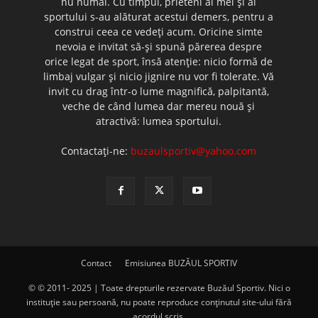
nu numai. Cu timpul, prieteni ai mei şi ai
sportului s-au alăturat acestui demers, pentru a
construi ceea ce vedeţi acum. Oricine simte
nevoia e invitat să-şi spună părerea despre
orice legat de sport, însă atenţie: nicio formă de
limbaj vulgar şi nicio jignire nu vor fi tolerate. Vă
invit cu drag într-o lume magnifică, palpitantă,
veche de când lumea dar mereu nouă şi
atractivă: lumea sportului.
Contactați-ne:
buzaulsportiv@yahoo.com
Contact
Emisiunea BUZĂUL SPORTIV
© © 2011- 2025 | Toate drepturile rezervate Buzăul Sportiv. Nici o
instituţie sau persoană, nu poate reproduce conţinutul site-ului fără
acordul scris.