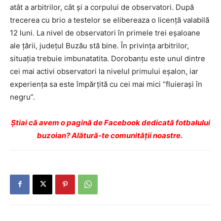
atât a arbitrilor, cât şi a corpului de observatori. După
trecerea cu brio a testelor se elibereaza o licenţă valabilă
12 luni. La nivel de observatori în primele trei eşaloane
ale ţării, judeţul Buzău stă bine. În privinţa arbitrilor,
situația trebuie imbunatatita. Dorobanţu este unul dintre
cei mai activi observatori la nivelul primului eşalon, iar
experienţa sa este împărţită cu cei mai mici “fluieraşi în
negru”.
Ştiai că avem o pagină de Facebook dedicată fotbalului
buzoian? Alătură-te comunității noastre.