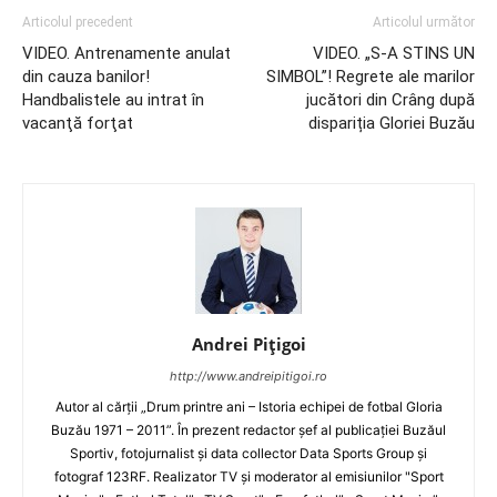
Articolul precedent
Articolul următor
VIDEO. Antrenamente anulat
VIDEO. „S-A STINS UN
din cauza banilor!
SIMBOL”! Regrete ale marilor
Handbalistele au intrat în
jucători din Crâng după
vacanţă forţat
dispariția Gloriei Buzău
Andrei Pițigoi
http://www.andreipitigoi.ro
Autor al cărţii „Drum printre ani – Istoria echipei de fotbal Gloria
Buzău 1971 – 2011”. În prezent redactor şef al publicaţiei Buzăul
Sportiv, fotojurnalist şi data collector Data Sports Group şi
fotograf 123RF. Realizator TV şi moderator al emisiunilor "Sport