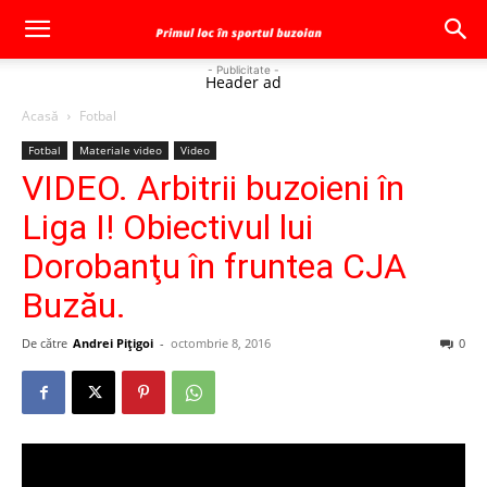
- Publicitate -
Header ad
Acasă
Fotbal
Fotbal
Materiale video
Video
VIDEO. Arbitrii buzoieni în
Liga I! Obiectivul lui
Dorobanţu în fruntea CJA
Buzău.
De către
Andrei Pițigoi
-
octombrie 8, 2016
0