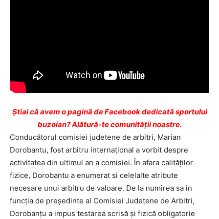
Ştiai că avem o pagină de Facebook dedicată sportului
buzoian? Alătură-te comunității noastre.
Conducătorul comisiei judetene de arbitri, Marian
Dorobantu, fost arbitru internaţional a vorbit despre
activitatea din ultimul an a comisiei. În afara calităţilor
fizice, Dorobantu a enumerat si celelalte atribute
necesare unui arbitru de valoare. De la numirea sa în
funcţia de preşedinte al Comisiei Judeţene de Arbitri,
Dorobanţu a impus testarea scrisă şi fizică obligatorie