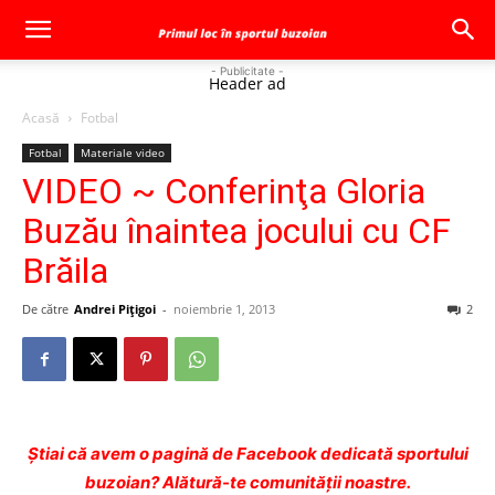
- Publicitate -
Header ad
Acasă
Fotbal
Fotbal
Materiale video
VIDEO ~ Conferinţa Gloria
Buzău înaintea jocului cu CF
Brăila
De către
Andrei Pițigoi
-
noiembrie 1, 2013
2
Ştiai că avem o pagină de Facebook dedicată sportului
buzoian? Alătură-te comunității noastre.