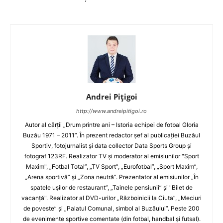
Andrei Pițigoi
http://www.andreipitigoi.ro
Autor al cărţii „Drum printre ani – Istoria echipei de fotbal Gloria
Buzău 1971 – 2011”. În prezent redactor şef al publicaţiei Buzăul
Sportiv, fotojurnalist şi data collector Data Sports Group şi
fotograf 123RF. Realizator TV şi moderator al emisiunilor "Sport
Maxim", „Fotbal Total”, „TV Sport”, „Eurofotbal”, „Sport Maxim”,
„Arena sportivă” şi „Zona neutră”. Prezentator al emisiunilor „În
spatele uşilor de restaurant”, „Tainele pensiunii” şi "Bilet de
vacanţă". Realizator al DVD-urilor „Războinicii la Ciuta”, „Meciuri
de poveste” şi „Palatul Comunal, simbol al Buzăului”. Peste 200
de evenimente sportive comentate (din fotbal, handbal şi futsal).