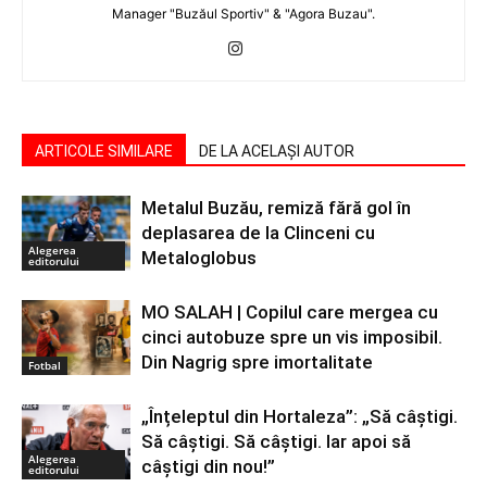
Manager "Buzăul Sportiv" & "Agora Buzau".
ARTICOLE SIMILARE
DE LA ACELAȘI AUTOR
Metalul Buzău, remiză fără gol în
deplasarea de la Clinceni cu
Alegerea
Metaloglobus
editorului
MO SALAH | Copilul care mergea cu
cinci autobuze spre un vis imposibil.
Din Nagrig spre imortalitate
Fotbal
„Înțeleptul din Hortaleza”: „Să câștigi.
Să câștigi. Să câștigi. Iar apoi să
Alegerea
câștigi din nou!”
editorului