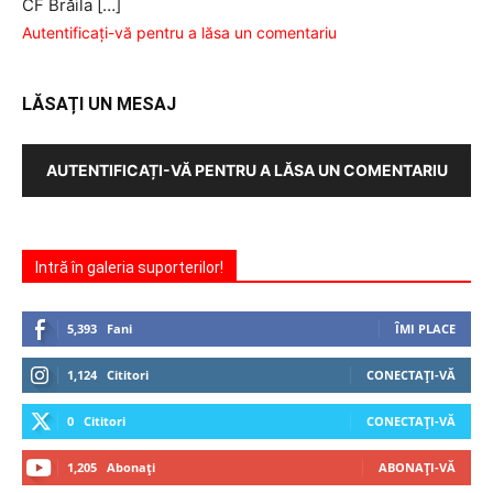
CF Brăila […]
Autentificați-vă pentru a lăsa un comentariu
LĂSAȚI UN MESAJ
AUTENTIFICAȚI-VĂ PENTRU A LĂSA UN COMENTARIU
Intră în galeria suporterilor!
5,393
Fani
ÎMI PLACE
1,124
Cititori
CONECTAȚI-VĂ
0
Cititori
CONECTAȚI-VĂ
1,205
Abonați
ABONAȚI-VĂ