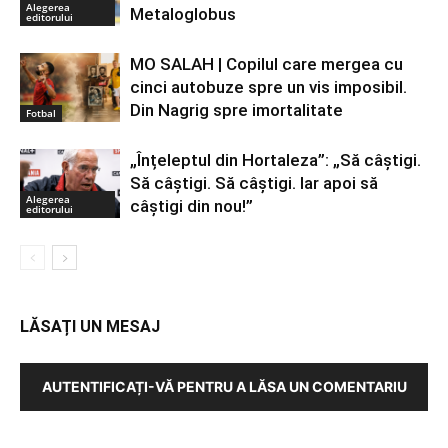
Alegerea
Metaloglobus
editorului
MO SALAH | Copilul care mergea cu
cinci autobuze spre un vis imposibil.
Din Nagrig spre imortalitate
Fotbal
„Înțeleptul din Hortaleza”: „Să câștigi.
Să câștigi. Să câștigi. Iar apoi să
Alegerea
câștigi din nou!”
editorului
LĂSAȚI UN MESAJ
AUTENTIFICAȚI-VĂ PENTRU A LĂSA UN COMENTARIU