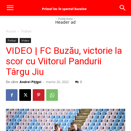
- Publicitate -
Header ad
Acasă
Fotbal
Fotbal
Video
VIDEO | FC Buzău, victorie la
scor cu Viitorul Pandurii
Târgu Jiu
De către
Andrei Pițigoi
-
martie 20, 2022
0