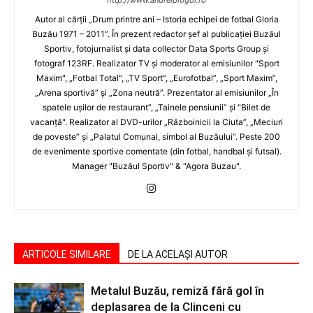
http://www.andreipitigoi.ro
Autor al cărţii „Drum printre ani – Istoria echipei de fotbal Gloria
Buzău 1971 – 2011”. În prezent redactor şef al publicaţiei Buzăul
Sportiv, fotojurnalist şi data collector Data Sports Group şi
fotograf 123RF. Realizator TV şi moderator al emisiunilor "Sport
Maxim", „Fotbal Total”, „TV Sport”, „Eurofotbal”, „Sport Maxim”,
„Arena sportivă” şi „Zona neutră”. Prezentator al emisiunilor „În
spatele uşilor de restaurant”, „Tainele pensiunii” şi "Bilet de
vacanţă". Realizator al DVD-urilor „Războinicii la Ciuta”, „Meciuri
de poveste” şi „Palatul Comunal, simbol al Buzăului”. Peste 200
de evenimente sportive comentate (din fotbal, handbal şi futsal).
Manager "Buzăul Sportiv" & "Agora Buzau".
ARTICOLE SIMILARE
DE LA ACELAȘI AUTOR
Metalul Buzău, remiză fără gol în
deplasarea de la Clinceni cu