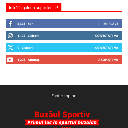
Intră în galeria suporterilor!
5,393
Fani
ÎMI PLACE
1,124
Cititori
CONECTAȚI-VĂ
0
Cititori
CONECTAȚI-VĂ
1,205
Abonați
ABONAȚI-VĂ
Footer top ad