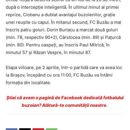
după o intercepţie inteligentă. În ultimul minut al primei
reprize, Ciobanu a dublat avantajul buzoienilor, graţie
unei reuşite cu capul. În mitanul secund, FC Buzău a mai
înscris patru goluri. Dorin Burlacu a marcat două goluri
(min. 78, respectiv 90+2), Cârstocea (min. 89) şi Paţurcă
(min. 80). Pentru oaspeţi, au înscris Paul Mitrică, în
minutul 57 şi Răzan Vespre, în minutul 87.
Etapa viitoare, pe 2 aprilie, într-o partidă care va avea loc
la Braşov, începând cu ora 11:00, FC Buzău va întâlni
formaţia din localitate.
Ştiai că avem o pagină de Facebook dedicată fotbalului
buzoian? Alătură-te comunității noastre.