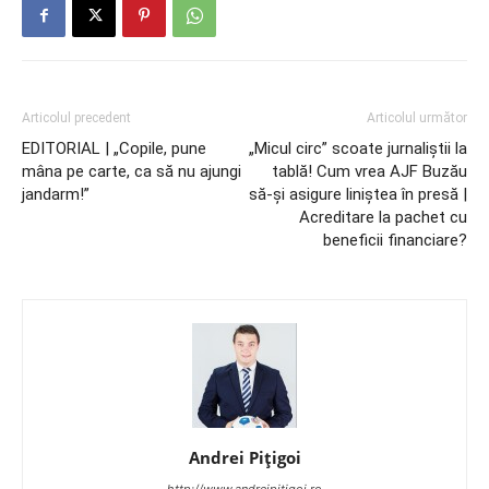
Articolul precedent
Articolul următor
EDITORIAL | „Copile, pune
„Micul circ” scoate jurnaliştii la
mâna pe carte, ca să nu ajungi
tablă! Cum vrea AJF Buzău
jandarm!”
să-şi asigure liniştea în presă |
Acreditare la pachet cu
beneficii financiare?
Andrei Pițigoi