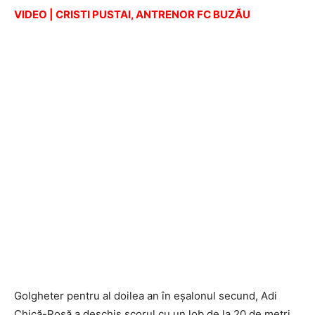
VIDEO | CRISTI PUSTAI, ANTRENOR FC BUZĂU
Golgheter pentru al doilea an în eşalonul secund, Adi
Chică-Roşă a deschis scorul cu un lob de la 20 de metri,