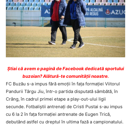
Ştiai că avem o pagină de Facebook dedicată sportului
buzoian? Alătură-te comunității noastre.
FC Buzău s-a impus fără emoţii în faţa formaţiei Viitorul
Pandurii Târgu Jiu, într-o partida disputată sâmbătă, în
Crâng, în cadrul primei etape a play-out-ului ligii
secunde. Fotbaliştii antrenaţi de Cristi Pustai s-au impus
cu 6 la 2 în faţa formaţiei antrenate de Eugen Trică,
debutând astfel cu dreptul în ultima fază a campionatului.