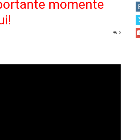
mportante momente
ui!
0