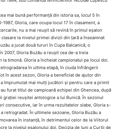
 anul 1984, sub comanda tehnicienilor Nicolae Lupescu
cea mai bună performanță din istoria sa, locul 5 în
6-1987, Gloria, care ocupa locul 17 în clasament, a
cercarile, nu a mai reușit să revină în primul eșalon
lasare la nivelul primei divizii din ţară a înseamnat
uzău a jucat două tururi în Cupa Balcanică, o
În 2007, Gloria Buzău a reușit cea de-a treia
an la timonă. Gloria a încheiat campionatul pe locul doi.
etrogradarea în ultima etapă, în ciuda înfrângerii
ot în acest sezon, Gloria a beneficiat de ajutor din
 a împrumutat mai mulți jucători și pentru care a primit
 i-au furat titlul de campioană echipei din Ghencea, după
ii graţiei reuşitei antologice a lui Bunică. În sezonul
i consecutive, iar în urma rezultatelor slabe, Gloria s-
și a retrogradat. În ultimele sezoane, Gloria Buzău a
omovarea în instanţă, în detrimentul celor de la Viitorul
cre la nivelul eşalonului doi. Decizia de luni a Curţii de