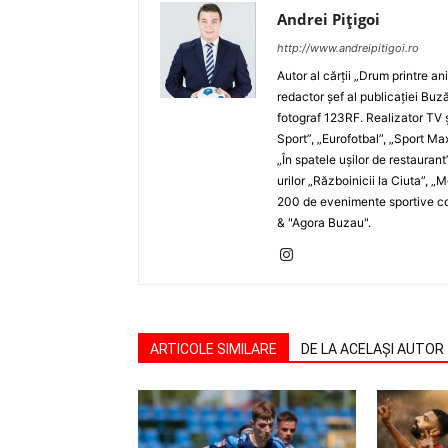
Andrei Pițigoi
http://www.andreipitigoi.ro
Autor al cărţii „Drum printre an
redactor şef al publicaţiei Buză
fotograf 123RF. Realizator TV ş
Sport”, „Eurofotbal”, „Sport Ma
„În spatele uşilor de restaurant
urilor „Războinicii la Ciuta”, 
200 de evenimente sportive com
& "Agora Buzau".
ARTICOLE SIMILARE
DE LA ACELAȘI AUTOR