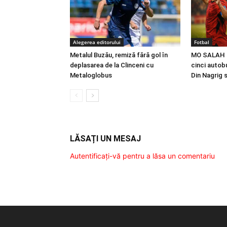
Alegerea editorului
Fotbal
Metalul Buzău, remiză fără gol în
MO SALAH |
deplasarea de la Clinceni cu
cinci autobu
Metaloglobus
Din Nagrig 
LĂSAȚI UN MESAJ
Autentificați-vă pentru a lăsa un comentariu