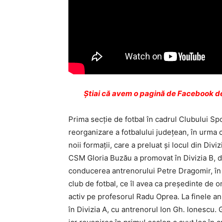
Ştiai că avem o pagină de Facebook de
Prima secţie de fotbal în cadrul Clubului Spo
reorganizare a fotbalului judeţean, în urma c
noii formaţii, care a preluat şi locul din Divi
CSM Gloria Buzău a promovat în Divizia B, du
conducerea antrenorului Petre Dragomir, în b
club de fotbal, ce îl avea ca președinte de 
activ pe profesorul Radu Oprea. La finele a
în Divizia A, cu antrenorul Ion Gh. Ionescu.