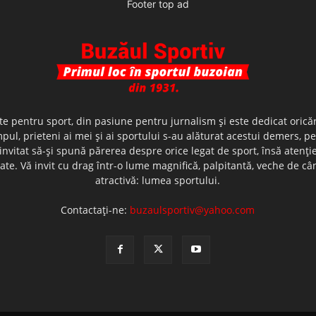
Footer top ad
te pentru sport, din pasiune pentru jurnalism şi este dedicat oricăr
ul, prieteni ai mei şi ai sportului s-au alăturat acestui demers, p
nvitat să-şi spună părerea despre orice legat de sport, însă atenţi
olerate. Vă invit cu drag într-o lume magnifică, palpitantă, veche de
atractivă: lumea sportului.
Contactați-ne:
buzaulsportiv@yahoo.com