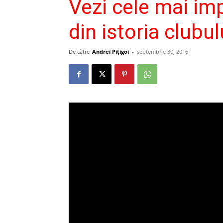
Vezi cele mai i
din istoria clubul
De către
Andrei Pițigoi
-
septembrie 30, 2016