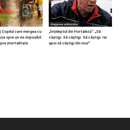
Alegerea editorului
 Copilul care mergea cu
„Înțeleptul din Hortaleza”: „Să
ze spre un vis imposibil.
câștigi. Să câștigi. Să câștigi. Iar
spre imortalitate
apoi să câștigi din nou!”