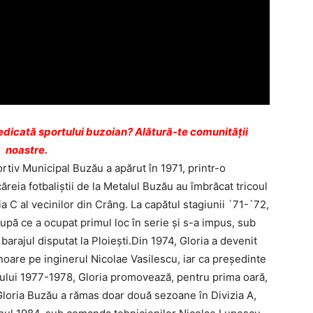
dicată sportului buzoian? Alătură-te comunității
noastre.
rtiv Municipal Buzău a apărut în 1971, printr-o
ăreia fotbaliştii de la Metalul Buzău au îmbrăcat tricoul
zia C al vecinilor din Crâng. La capătul stagiunii `71-`72,
pă ce a ocupat primul loc în serie şi s-a impus, sub
arajul disputat la Ploieşti.Din 1974, Gloria a devenit
onoare pe inginerul Nicolae Vasilescu, iar ca președinte
nului 1977-1978, Gloria promovează, pentru prima oară,
 Gloria Buzău a rămas doar două sezoane în Divizia A,