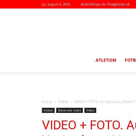
joi, august 6, 2026
Autentificați-vă / Înregistrați-vă
ATLETISM
FOTB
Acasă
Fotbal
VIDEO + FOTO. Au îngropat „Gloria”!
Fotbal
Materiale video
Video
VIDEO + FOTO. Au