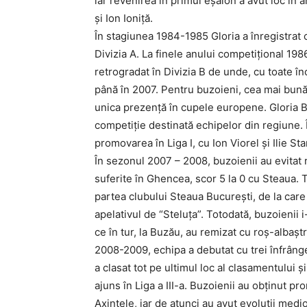
iar revenirea în primul eşalon a avut loc în
și Ion Ioniță.
În stagiunea 1984-1985 Gloria a înregistrat 
Divizia A. La finele anului competițional 198
retrogradat în Divizia B de unde, cu toate în
până în 2007. Pentru buzoieni, cea mai bună c
unica prezenţă în cupele europene. Gloria B
competiţie destinată echipelor din regiune. 
promovarea în Liga I, cu Ion Viorel şi Ilie St
În sezonul 2007 – 2008, buzoienii au evitat r
suferite în Ghencea, scor 5 la 0 cu Steaua. T
partea clubului Steaua București, de la care
apelativul de “Steluţa”. Totodată, buzoienii
ce în tur, la Buzău, au remizat cu roş-albaştr
2008-2009, echipa a debutat cu trei înfrânger
a clasat tot pe ultimul loc al clasamentului 
ajuns în Liga a III-a. Buzoienii au obţinut pr
Axintele, iar de atunci au avut evoluţii medio