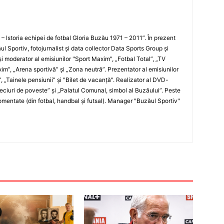
i – Istoria echipei de fotbal Gloria Buzău 1971 – 2011”. În prezent
ul Sportiv, fotojurnalist şi data collector Data Sports Group şi
i moderator al emisiunilor "Sport Maxim", „Fotbal Total”, „TV
xim”, „Arena sportivă” şi „Zona neutră”. Prezentator al emisiunilor
”, „Tainele pensiunii” şi "Bilet de vacanţă". Realizator al DVD-
„Meciuri de poveste” şi „Palatul Comunal, simbol al Buzăului”. Peste
entate (din fotbal, handbal şi futsal). Manager "Buzăul Sportiv"