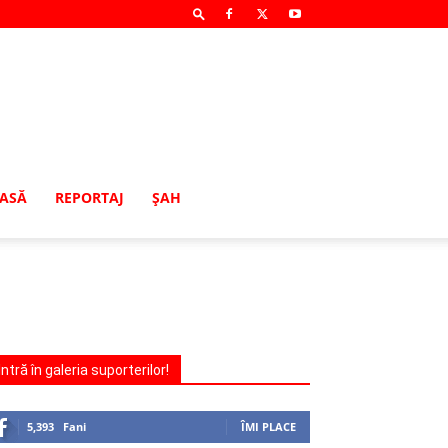
MASĂ
REPORTAJ
ŞAH
Intră în galeria suporterilor!
5,393
Fani
ÎMI PLACE