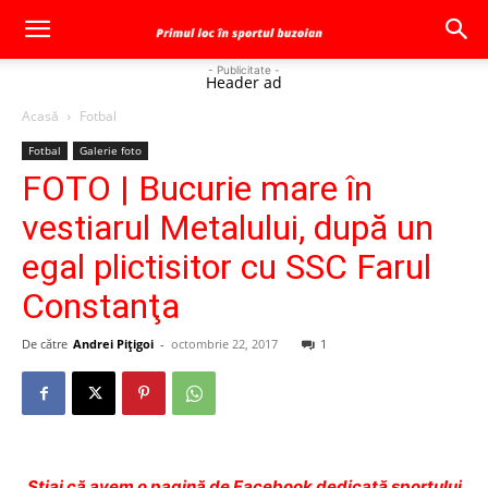
- Publicitate -
Header ad
Acasă
Fotbal
Fotbal
Galerie foto
FOTO | Bucurie mare în
vestiarul Metalului, după un
egal plictisitor cu SSC Farul
Constanţa
De către
Andrei Pițigoi
-
octombrie 22, 2017
1
Ştiai că avem o pagină de Facebook dedicată sportului