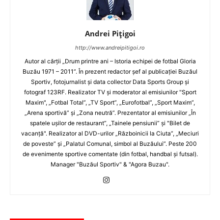
Andrei Pițigoi
http://www.andreipitigoi.ro
Autor al cărţii „Drum printre ani – Istoria echipei de fotbal Gloria
Buzău 1971 – 2011”. În prezent redactor şef al publicaţiei Buzăul
Sportiv, fotojurnalist şi data collector Data Sports Group şi
fotograf 123RF. Realizator TV şi moderator al emisiunilor "Sport
Maxim", „Fotbal Total”, „TV Sport”, „Eurofotbal”, „Sport Maxim”,
„Arena sportivă” şi „Zona neutră”. Prezentator al emisiunilor „În
spatele uşilor de restaurant”, „Tainele pensiunii” şi "Bilet de
vacanţă". Realizator al DVD-urilor „Războinicii la Ciuta”, „Meciuri
de poveste” şi „Palatul Comunal, simbol al Buzăului”. Peste 200
de evenimente sportive comentate (din fotbal, handbal şi futsal).
Manager "Buzăul Sportiv" & "Agora Buzau".