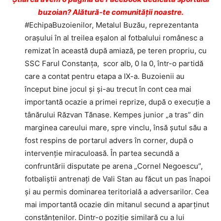
buzoian? Alătură-te comunității noastre.
#EchipaBuzoienilor, Metalul Buzău, reprezentanta
oraşului în al treilea eşalon al fotbalului românesc a
remizat în această după amiază, pe teren propriu, cu
SSC Farul Constanţa, scor alb, 0 la 0, într-o partidă
care a contat pentru etapa a IX-a. Buzoienii au
început bine jocul şi şi-au trecut în cont cea mai
importantă ocazie a primei reprize, după o execuţie a
tânărului Răzvan Tănase. Kempes junior „a tras” din
marginea careului mare, spre vinclu, însă şutul său a
fost respins de portarul advers în corner, după o
intervenţie miraculoasă. În partea secundă a
confruntării disputate pe arena „Cornel Negoescu”,
fotbaliştii antrenaţi de Vali Stan au făcut un pas înapoi
şi au permis dominarea teritorială a adversarilor. Cea
mai importantă ocazie din mitanul secund a aparţinut
constănţenilor. Dintr-o poziţie similară cu a lui