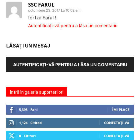
SSC FARUL
octombrie 23, 2017 La 10:02 am
fortza Farul !
Autentificați-vă pentru a lăsa un comentariu
LĂSAȚI UN MESAJ
AUTENTIFICAȚI-VĂ PENTRU A LĂSA UN COMENTARIU
Intră în galeria suporterilor!
5,393
Fani
ÎMI PLACE
1,124
Cititori
CONECTAȚI-VĂ
0
Cititori
CONECTAȚI-VĂ