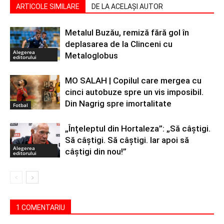
ARTICOLE SIMILARE
DE LA ACELAȘI AUTOR
Metalul Buzău, remiză fără gol în
deplasarea de la Clinceni cu
Alegerea
Metaloglobus
editorului
MO SALAH | Copilul care mergea cu
cinci autobuze spre un vis imposibil.
Din Nagrig spre imortalitate
Fotbal
„Înțeleptul din Hortaleza”: „Să câștigi.
Să câștigi. Să câștigi. Iar apoi să
Alegerea
câștigi din nou!”
editorului
1 COMENTARIU