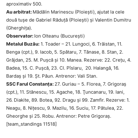
aproximativ 500.
Au arbitrat:
Mădălin Marinescu (Ploieşti), ajutat la cele
două tuşe de Gabriel Răduţă (Ploieşti) şi Valentin Dumitru
(Gherghiţa).
Observator:
Ion Olteanu (Bucureşti)
Metalul Buzău:
1. Toader – 21. Lungoci, 6. Trăistan, 11.
Benga (cpt.), 9. Iacob, 5. Spătaru, 7. Tănase, 8. Stan, 2.
Grăjdan, 25. M. Puşcă şi 10. Manea. Rezerve: 22. Creţu, 4.
Badea, 15. C. Puşcă, 23. Cl. Pîslaru, 20. Halangă, 16.
Bardaş şi 19. Şt. Păun. Antrenor: Vali Stan.
SSC Farul Constanţa:
27. Guriau – 5. Florea, 7. Grigoraş
(cpt.), 11. Stănescu, 15. Agache, 18. Ţuncanaru, 19. Iani,
26. Diakite, 89. Botea, 92. Dragu şi 99. Zamfir. Rezerve: 1.
Neagu, 8. Niţescu, 9. Mazilu, 16. Suciu, 17. Pătulea, 22.
Gheorghe şi 25. Robu. Antrenor: Petre Grigoraş.
[team_standings 11518]