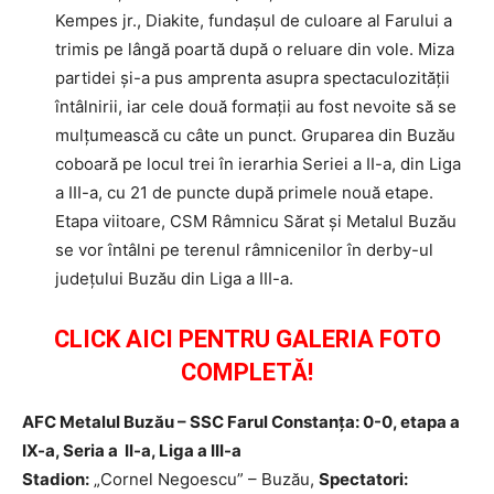
Kempes jr., Diakite, fundaşul de culoare al Farului a
trimis pe lângă poartă după o reluare din vole. Miza
partidei şi-a pus amprenta asupra spectaculozităţii
întâlnirii, iar cele două formaţii au fost nevoite să se
mulţumească cu câte un punct. Gruparea din Buzău
coboară pe locul trei în ierarhia Seriei a II-a, din Liga
a III-a, cu 21 de puncte după primele nouă etape.
Etapa viitoare, CSM Râmnicu Sărat şi Metalul Buzău
se vor întâlni pe terenul râmnicenilor în derby-ul
judeţului Buzău din Liga a III-a.
CLICK AICI PENTRU GALERIA FOTO
COMPLETĂ!
AFC Metalul Buzău – SSC Farul Constanţa: 0-0, etapa a
IX-a, Seria a II-a, Liga a III-a
Stadion:
„Cornel Negoescu” – Buzău,
Spectatori: