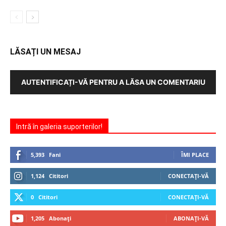
LĂSAȚI UN MESAJ
AUTENTIFICAȚI-VĂ PENTRU A LĂSA UN COMENTARIU
Intră în galeria suporterilor!
5,393
Fani
ÎMI PLACE
1,124
Cititori
CONECTAȚI-VĂ
0
Cititori
CONECTAȚI-VĂ
1,205
Abonați
ABONAȚI-VĂ