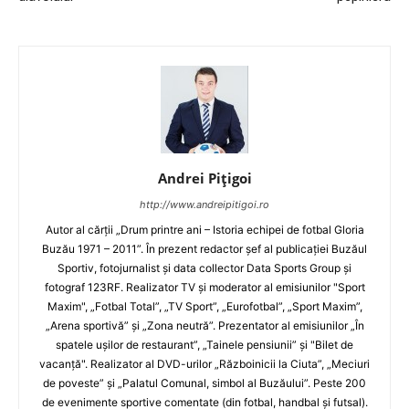
Andrei Pițigoi
http://www.andreipitigoi.ro
Autor al cărţii „Drum printre ani – Istoria echipei de fotbal Gloria
Buzău 1971 – 2011”. În prezent redactor şef al publicaţiei Buzăul
Sportiv, fotojurnalist şi data collector Data Sports Group şi
fotograf 123RF. Realizator TV şi moderator al emisiunilor "Sport
Maxim", „Fotbal Total”, „TV Sport”, „Eurofotbal”, „Sport Maxim”,
„Arena sportivă” şi „Zona neutră”. Prezentator al emisiunilor „În
spatele uşilor de restaurant”, „Tainele pensiunii” şi "Bilet de
vacanţă". Realizator al DVD-urilor „Războinicii la Ciuta”, „Meciuri
de poveste” şi „Palatul Comunal, simbol al Buzăului”. Peste 200
de evenimente sportive comentate (din fotbal, handbal şi futsal).