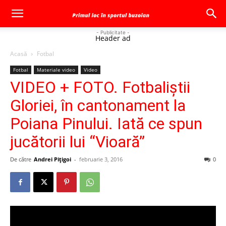
- Publicitate -
Header ad
Acasă
Fotbal
Fotbal
Materiale video
Video
VIDEO + FOTO. Fotbaliştii
Gloriei, în cantonament la
Poiana Pinului. Iată ce spun
jucătorii lui “Vioară”
De către
Andrei Pițigoi
-
februarie 3, 2016
0