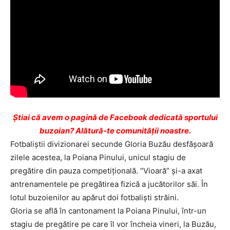
Ştiai că avem o pagină de Facebook dedicată sportului
buzoian? Alătură-te comunității noastre.
Fotbaliştii divizionarei secunde Gloria Buzău desfăşoară
zilele acestea, la Poiana Pinului, unicul stagiu de
pregătire din pauza competiţională. “Vioară” şi-a axat
antrenamentele pe pregătirea fizică a jucătorilor săi. În
lotul buzoienilor au apărut doi fotbalişti străini.
Gloria se află în cantonament la Poiana Pinului, într-un
stagiu de pregătire pe care îl vor încheia vineri, la Buzău,