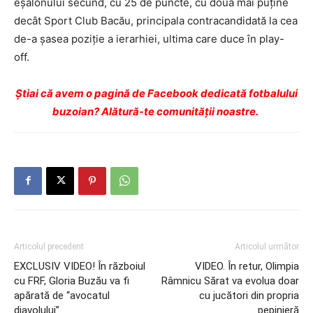
eşalonului secund, cu 25 de puncte, cu două mai puţine
decât Sport Club Bacău, principala contracandidată la cea
de-a şasea poziţie a ierarhiei, ultima care duce în play-
off.
Ştiai că avem o pagină de Facebook dedicată fotbalului
buzoian? Alătură-te comunității noastre.
Articolul precedent
Articolul următor
EXCLUSIV VIDEO! În războiul
VIDEO. În retur, Olimpia
cu FRF, Gloria Buzău va fi
Râmnicu Sărat va evolua doar
apărată de “avocatul
cu jucători din propria
diavolului”
pepinieră