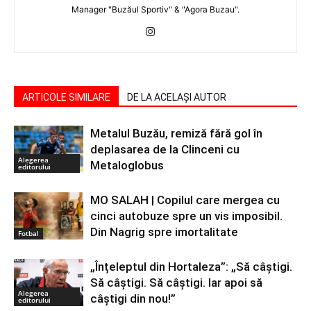
Manager "Buzăul Sportiv" & "Agora Buzau".
ARTICOLE SIMILARE
DE LA ACELAȘI AUTOR
Metalul Buzău, remiză fără gol în
deplasarea de la Clinceni cu
Alegerea
Metaloglobus
editorului
MO SALAH | Copilul care mergea cu
cinci autobuze spre un vis imposibil.
Din Nagrig spre imortalitate
Fotbal
„Înțeleptul din Hortaleza”: „Să câștigi.
Să câștigi. Să câștigi. Iar apoi să
Alegerea
câștigi din nou!”
editorului