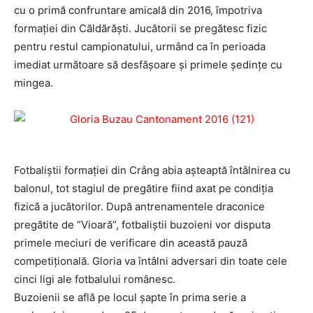
cu o primă confruntare amicală din 2016, împotriva
formaţiei din Căldărăşti. Jucătorii se pregătesc fizic
pentru restul campionatului, urmând ca în perioada
imediat următoare să desfăşoare şi primele şedinţe cu
mingea.
Fotbaliştii formaţiei din Crâng abia aşteaptă întâlnirea cu
balonul, tot stagiul de pregătire fiind axat pe condiţia
fizică a jucătorilor. După antrenamentele draconice
pregătite de “Vioară”, fotbaliştii buzoieni vor disputa
primele meciuri de verificare din această pauză
competiţională. Gloria va întâlni adversari din toate cele
cinci ligi ale fotbalului românesc.
Buzoienii se află pe locul şapte în prima serie a