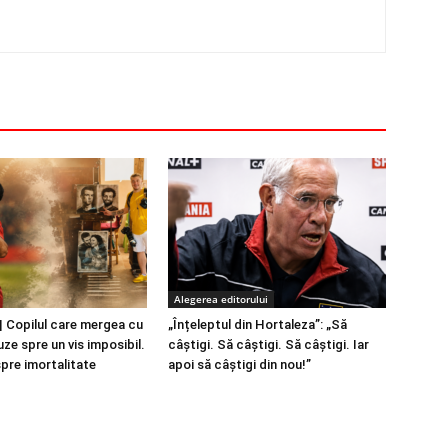
Alegerea editorului
 Copilul care mergea cu
„Înțeleptul din Hortaleza”: „Să
ze spre un vis imposibil.
câștigi. Să câștigi. Să câștigi. Iar
spre imortalitate
apoi să câștigi din nou!”