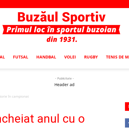
AL
FUTSAL
HANDBAL
VOLEI
RUGBY
TENIS DE 
Buzaul
- Publicitate -
Header ad
ctorie în campionat
Sportiv
ncheiat anul cu o