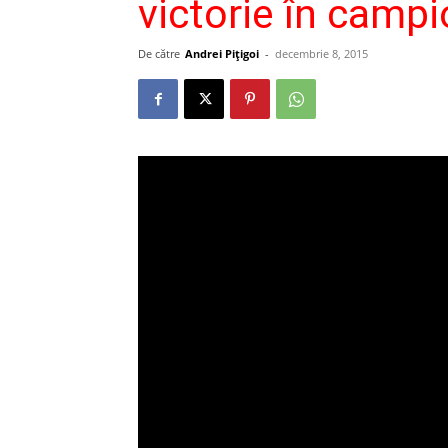
victorie în camp
De către
Andrei Pițigoi
-
decembrie 8, 2015