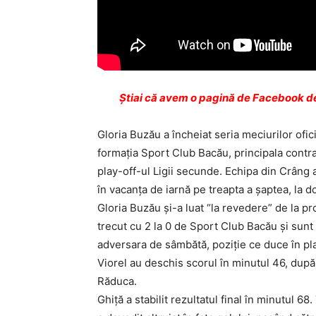
Ştiai că avem o pagină de Facebook de
Gloria Buzău a încheiat seria meciurilor ofici
formaţia Sport Club Bacău, principala contr
play-off-ul Ligii secunde. Echipa din Crâng 
în vacanţa de iarnă pe treapta a şaptea, la 
Gloria Buzău şi-a luat “la revedere” de la pro
trecut cu 2 la 0 de Sport Club Bacău şi sunt
adversara de sâmbătă, poziţie ce duce în pla
Viorel au deschis scorul în minutul 46, după
Răduca.
Ghiţă a stabilit rezultatul final în minutul 6