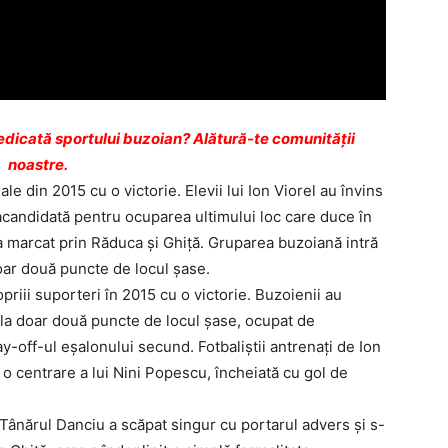
dicată sportului buzoian? Alătură-te comunității
noastre.
ale din 2015 cu o victorie. Elevii lui Ion Viorel au învins
acandidată pentru ocuparea ultimului loc care duce în
a marcat prin Răduca şi Ghiţă. Gruparea buzoiană intră
doar două puncte de locul şase.
priii suporteri în 2015 cu o victorie. Buzoienii au
 la doar două puncte de locul şase, ocupat de
y-off-ul eşalonului secund. Fotbaliştii antrenaţi de Ion
 o centrare a lui Nini Popescu, încheiată cu gol de
8. Tânărul Danciu a scăpat singur cu portarul advers şi s-