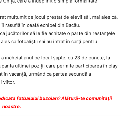
re Ghiţă, care a îndeplinit o simplă formalitate
rat mulţumit de jocul prestat de elevii săi, mai ales că,
 îi răsuflă în ceafă echipei din Bacău.
a jucătorilor să le fie achitate o parte din restanţele
ales că fotbaliştii săi au intrat în cărţi pentru
 încheiat anul pe locul şapte, cu 23 de puncte, la
anta ultimei poziţii care permite participarea în play-
intrat în vacanţă, urmând ca partea secundă a
 viitor.
dicată fotbalului buzoian? Alătură-te comunității
noastre.