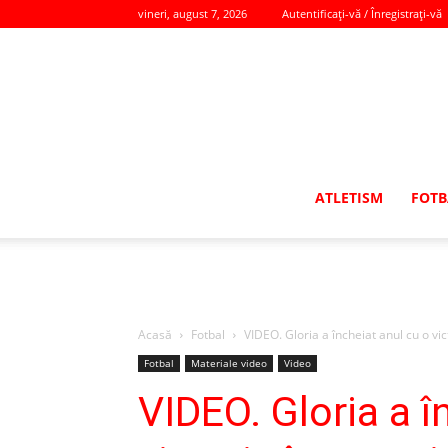
vineri, august 7, 2026
Autentificați-vă / Înregistrați-vă
ATLETISM
FOTB
Acasă
Fotbal
VIDEO. Gloria a încheiat anul cu o vi
Fotbal
Materiale video
Video
VIDEO. Gloria a î