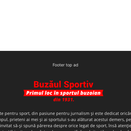
Footer top ad
te pentru sport, din pasiune pentru jurnalism şi este dedicat oricăr
ul, prieteni ai mei şi ai sportului s-au alăturat acestui demers, p
nvitat să-şi spună părerea despre orice legat de sport, însă atenţi