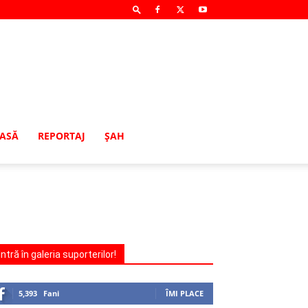
MASĂ
REPORTAJ
ŞAH
Intră în galeria suporterilor!
5,393
Fani
ÎMI PLACE