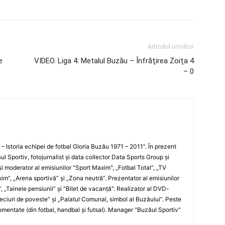
Articolul următor
e
VIDEO. Liga 4: Metalul Buzău – Înfrăţirea Zoiţa 4
– 0
i – Istoria echipei de fotbal Gloria Buzău 1971 – 2011”. În prezent
ul Sportiv, fotojurnalist şi data collector Data Sports Group şi
i moderator al emisiunilor "Sport Maxim", „Fotbal Total”, „TV
xim”, „Arena sportivă” şi „Zona neutră”. Prezentator al emisiunilor
”, „Tainele pensiunii” şi "Bilet de vacanţă". Realizator al DVD-
„Meciuri de poveste” şi „Palatul Comunal, simbol al Buzăului”. Peste
entate (din fotbal, handbal şi futsal). Manager "Buzăul Sportiv"