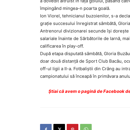
a dovedit altruist în faţa golului, pasând căt
împingând mingea-n poarta goală.
Ion Viorel, tehnicianul buzoienilor, s-a decla
graţie succesului înregistrat sâmbătă, Gloria
Antrenorul divizionarei secunde îşi doreşte c
salariale înainte de Sărbătorile de Iarnă, mai 
calificarea în play-off.
După etapa disputată sâmbătă, Gloria Buzău a
doar două distanţă de Sport Club Bacău, ocup
off-ul ligii a II-a. Fotbaliştii din Crâng au 
campionatului să înceapă în primăvara anului
Ştiai că avem o pagină de Facebook de