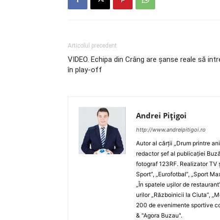
Articolul precedent
VIDEO. Echipa din Crâng are şanse reale să intr
în play-off
Andrei Pițigoi
http://www.andreipitigoi.ro
Autor al cărţii „Drum printre an
redactor şef al publicaţiei Buză
fotograf 123RF. Realizator TV ş
Sport”, „Eurofotbal”, „Sport Ma
„În spatele uşilor de restaurant
urilor „Războinicii la Ciuta”, 
200 de evenimente sportive com
& "Agora Buzau".