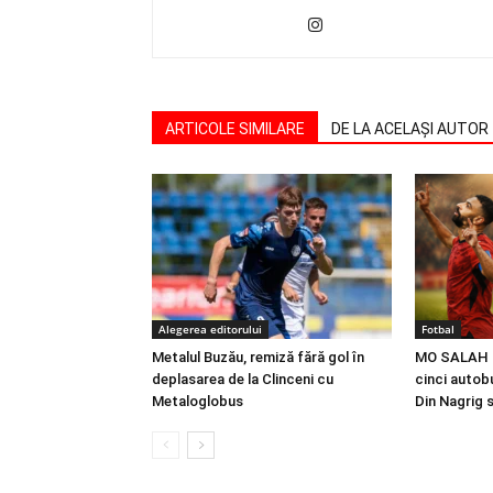
ARTICOLE SIMILARE
DE LA ACELAȘI AUTOR
Alegerea editorului
Fotbal
Metalul Buzău, remiză fără gol în
MO SALAH |
deplasarea de la Clinceni cu
cinci autobu
Metaloglobus
Din Nagrig 