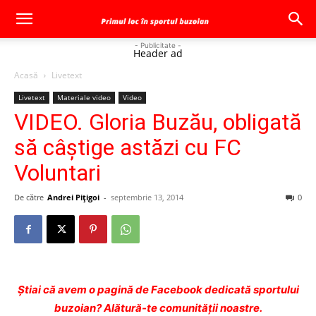
- Publicitate -
Header ad
Acasă
Livetext
Livetext
Materiale video
Video
VIDEO. Gloria Buzău, obligată
să câștige astăzi cu FC
Voluntari
De către
Andrei Pițigoi
-
septembrie 13, 2014
0
Ştiai că avem o pagină de Facebook dedicată sportului
buzoian? Alătură-te comunității noastre.