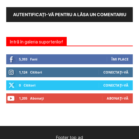
AUTENTIFICAȚI-VĂ PENTRU A LĂSA UN COMENTARIU
Intră în galeria suporterilor!
5,393
Fani
ÎMI PLACE
1,124
Cititori
CONECTAȚI-VĂ
0
Cititori
CONECTAȚI-VĂ
1,205
Abonați
ABONAȚI-VĂ
Footer top ad