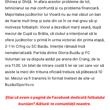
Ghinea și Ghiţă. În afara acestor probleme de lot,
tehnicianul se mai confruntă și cu problema financiară.
Majoritatea jucătorilor lui Vioară nu au mai văzut un ban
de foarte mult timp și este din ce în ce mai greu să-și
motiveze fotbaliștii. Viorel a dezvăluit marţi seară, după
meciul de Cupă cu Brăila, că clubul a intenţionat să le
ofere jucătorilor o primă în urma victoriei din prima etapă,
2-1 în Crîng cu SC Bacău. Intenţie rămasă însă
nematerializată. Partida dintre Gloria Buzău și FC
Voluntari se va disputa astăzi pe arena din Crang, de la
ora 11.00. Un bilet de intrare costă 5 lei iar cei care vor să
asiste la meci din tribuna oficială trebuie să plătească 10
lei. Meciul va fi transmis în format livetext de site-ul
BuzăulSportiv.ro
Ştiai că avem o pagină de Facebook dedicată fotbalului
buzoian? Alătură-te comunității noastre.