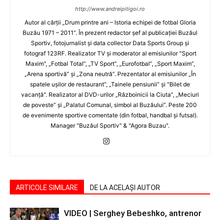
http://www.andreipitigoi.ro
Autor al cărţii „Drum printre ani – Istoria echipei de fotbal Gloria
Buzău 1971 – 2011”. În prezent redactor şef al publicaţiei Buzăul
Sportiv, fotojurnalist şi data collector Data Sports Group şi
fotograf 123RF. Realizator TV şi moderator al emisiunilor "Sport
Maxim", „Fotbal Total”, „TV Sport”, „Eurofotbal”, „Sport Maxim”,
„Arena sportivă” şi „Zona neutră”. Prezentator al emisiunilor „În
spatele uşilor de restaurant”, „Tainele pensiunii” şi "Bilet de
vacanţă". Realizator al DVD-urilor „Războinicii la Ciuta”, „Meciuri
de poveste” şi „Palatul Comunal, simbol al Buzăului”. Peste 200
de evenimente sportive comentate (din fotbal, handbal şi futsal).
Manager "Buzăul Sportiv" & "Agora Buzau".
ARTICOLE SIMILARE
DE LA ACELAȘI AUTOR
VIDEO | Serghey Bebeshko, antrenor