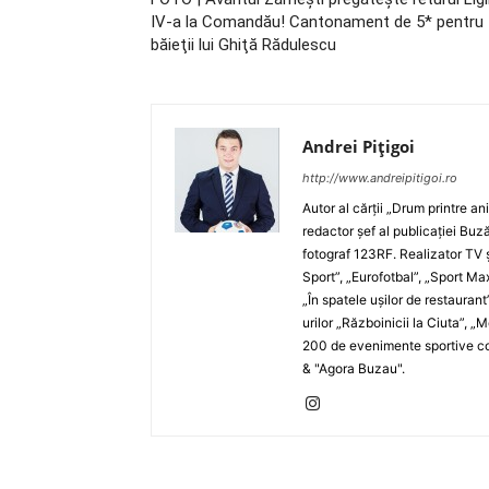
IV-a la Comandău! Cantonament de 5* pentru
băieţii lui Ghiţă Rădulescu
Andrei Pițigoi
http://www.andreipitigoi.ro
Autor al cărţii „Drum printre an
redactor şef al publicaţiei Buză
fotograf 123RF. Realizator TV ş
Sport”, „Eurofotbal”, „Sport Ma
„În spatele uşilor de restaurant
urilor „Războinicii la Ciuta”, 
200 de evenimente sportive com
& "Agora Buzau".