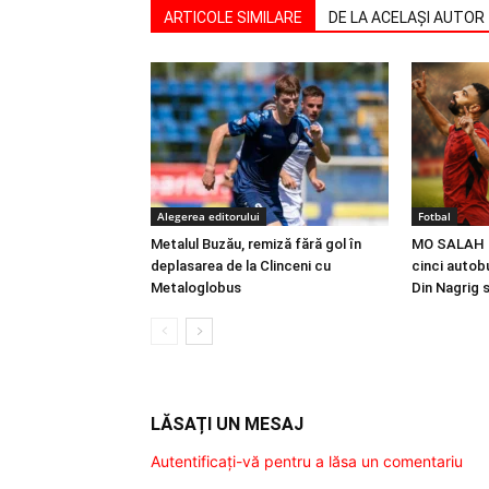
ARTICOLE SIMILARE
DE LA ACELAȘI AUTOR
Alegerea editorului
Fotbal
Metalul Buzău, remiză fără gol în
MO SALAH |
deplasarea de la Clinceni cu
cinci autobu
Metaloglobus
Din Nagrig 
LĂSAȚI UN MESAJ
Autentificați-vă pentru a lăsa un comentariu