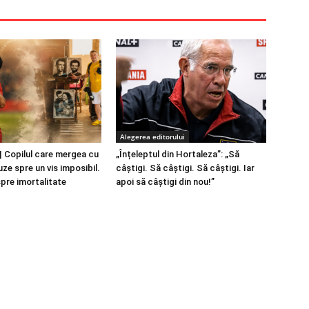
Alegerea editorului
 Copilul care mergea cu
„Înțeleptul din Hortaleza”: „Să
ze spre un vis imposibil.
câștigi. Să câștigi. Să câștigi. Iar
spre imortalitate
apoi să câștigi din nou!”