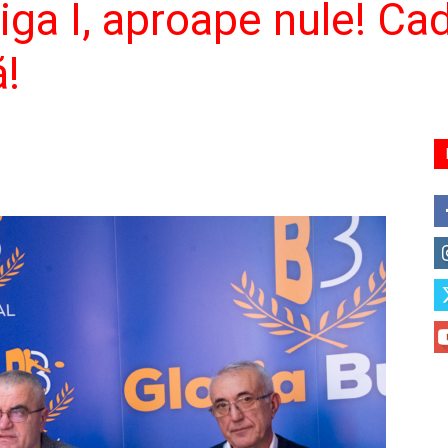
iga I, aproape nule! Cadr
!