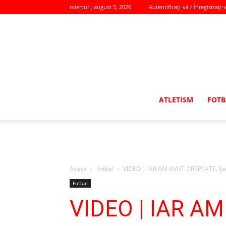
miercuri, august 5, 2026
Autentificați-vă / Înregistrați-
ATLETISM
FOTB
Acasă
Fotbal
VIDEO | IAR AM AVUT DREPTATE. Şan
Fotbal
VIDEO | IAR A