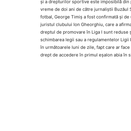
şi a drepturilor sportive este imposibilă din 
vreme de doi ani de către jurnaliştii Buzăul S
fotbal, George Timiş a fost confirmată şi de
juristul clubului Ion Gheorghiu, care a afir
dreptul de promovare în Liga I sunt reduse ş
schimbarea legii sau a regulamentelor Ligii 
în următoarele luni de zile, fapt care ar face
drept de accedere în primul eşalon abia în 