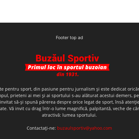
Footer top ad
te pentru sport, din pasiune pentru jurnalism şi este dedicat oricăr
ul, prieteni ai mei şi ai sportului s-au alăturat acestui demers, p
nvitat să-şi spună părerea despre orice legat de sport, însă atenţi
olerate. Vă invit cu drag într-o lume magnifică, palpitantă, veche de
atractivă: lumea sportului.
Contactați-ne:
buzaulsportiv@yahoo.com