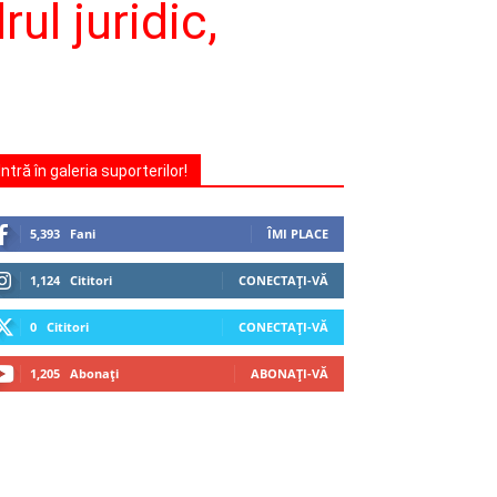
ul juridic,
Intră în galeria suporterilor!
5,393
Fani
ÎMI PLACE
1,124
Cititori
CONECTAȚI-VĂ
0
Cititori
CONECTAȚI-VĂ
1,205
Abonați
ABONAȚI-VĂ