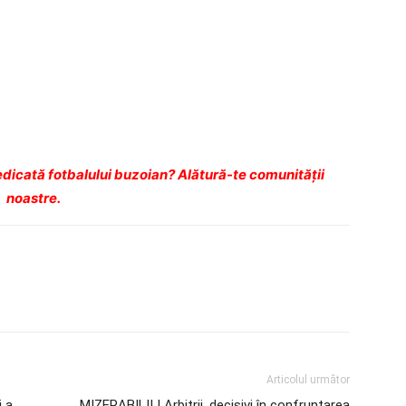
dicată fotbalului buzoian? Alătură-te comunității
noastre.
Articolul următor
i a
MIZERABILII | Arbitrii, decisivi în confruntarea