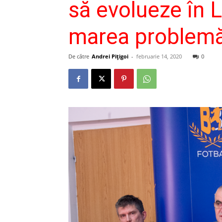
să evolueze în L
marea problemă
De către
Andrei Pițigoi
-
februarie 14, 2020
0