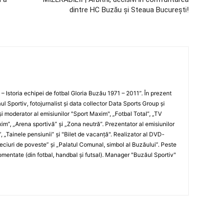
dintre HC Buzău şi Steaua Bucureşti!
i – Istoria echipei de fotbal Gloria Buzău 1971 – 2011”. În prezent
ul Sportiv, fotojurnalist şi data collector Data Sports Group şi
i moderator al emisiunilor "Sport Maxim", „Fotbal Total”, „TV
xim”, „Arena sportivă” şi „Zona neutră”. Prezentator al emisiunilor
”, „Tainele pensiunii” şi "Bilet de vacanţă". Realizator al DVD-
„Meciuri de poveste” şi „Palatul Comunal, simbol al Buzăului”. Peste
entate (din fotbal, handbal şi futsal). Manager "Buzăul Sportiv"