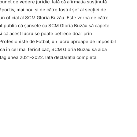
punct de vedere juridic. Iată că afirmaţia susţinută
portiv, mai nou şi de către fostul şef al secţiei de
 un oficial al SCM Gloria Buzău. Este vorba de către
mat public că şansele ca SCM Gloria Buzău să capete
i că acest lucru se poate petrece doar prin
Profesioniste de Fotbal, un lucru aproape de imposibil
 ca în cel mai fericit caz, SCM Gloria Buzău să aibă
stagiunea 2021-2022. Iată declaraţia completă: