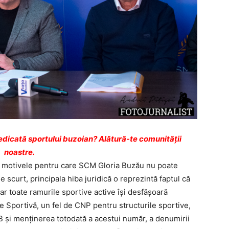
dicată sportului buzoian? Alătură-te comunității
noastre.
ii motivele pentru care SCM Gloria Buzău nu poate
e scurt, principala hiba juridică o reprezintă faptul că
ar toate ramurile sportive active îşi desfăşoară
ate Sportivă, un fel de CNP pentru structurile sportive,
 şi menţinerea totodată a acestui număr, a denumirii