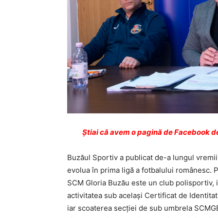
Ştiai că avem o pagină de Facebook de
Buzăul Sportiv a publicat de-a lungul vrem
evolua în prima ligă a fotbalului românesc. P
SCM Gloria Buzău este un club polisportiv, i
activitatea sub acelaşi Certificat de Identit
iar scoaterea secţiei de sub umbrela SCMGB