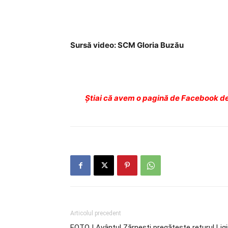
Sursă video: SCM Gloria Buzău
Ştiai că avem o pagină de Facebook de
Articolul precedent
FOTO | Avântul Zărneşti pregăteşte returul Ligi