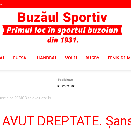
vă
AL
FUTSAL
HANDBAL
VOLEI
RUGBY
TENIS DE 
Buzaul
- Publicitate -
Header ad
sele ca SCMGB să evolueze în...
Sportiv
M AVUT DREPTATE. Şan