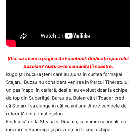
Ştiai că avem o pagină de Facebook dedicată sportului
buzoian? Alătură-te comunității noastre.
Rugbiştii bucureşteni care au ajuns în curtea formaţiei
Stejarul Buzău nu consideră venirea în Parcul Tineretului
un pas înapoi în carieră, deşi ei au evoluat doar la echipe
de top din Superligă. Baraulea, Bulearcă şi Toader cred
că Stejarul va ajunge în câţiva ani una dintre echipele de
referinţă din primul eşalon.
Foşti jucători la Steaua şi Dinamo, campioni naţionali, cu
meciuri în Superligă şi prezenţe în tricoul echipei