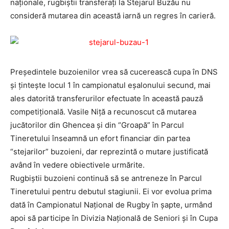
naţionale, rugbiştii transferaţi la Stejarul Buzău nu
consideră mutarea din această iarnă un regres în carieră.
Preşedintele buzoienilor vrea să cucerească cupa în DNS
şi ţinteşte locul 1 în campionatul eşalonului secund, mai
ales datorită transferurilor efectuate în această pauză
competiţională. Vasile Niţă a recunoscut că mutarea
jucătorilor din Ghencea şi din “Groapă” în Parcul
Tineretului înseamnă un efort financiar din partea
“stejarilor” buzoieni, dar reprezintă o mutare justificată
având în vedere obiectivele urmărite.
Rugbiştii buzoieni continuă să se antreneze în Parcul
Tineretului pentru debutul stagiunii. Ei vor evolua prima
dată în Campionatul Naţional de Rugby în şapte, urmând
apoi să participe în Divizia Naţională de Seniori şi în Cupa