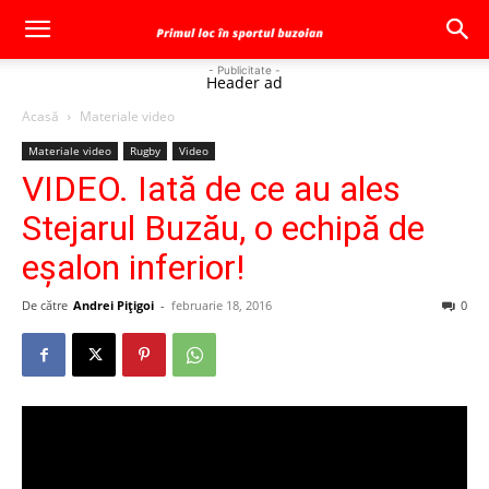
- Publicitate -
Header ad
Acasă
Materiale video
Materiale video
Rugby
Video
VIDEO. Iată de ce au ales
Stejarul Buzău, o echipă de
eşalon inferior!
De către
Andrei Pițigoi
-
februarie 18, 2016
0