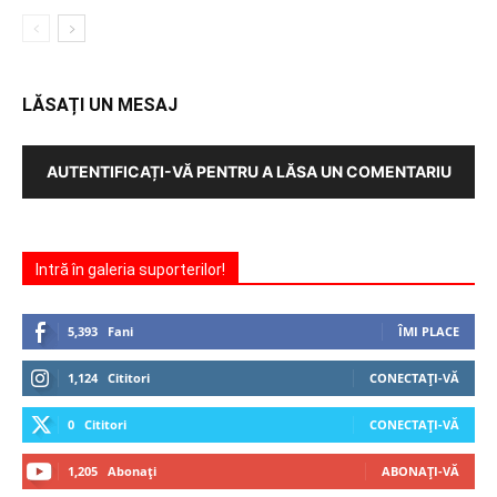
LĂSAȚI UN MESAJ
AUTENTIFICAȚI-VĂ PENTRU A LĂSA UN COMENTARIU
Intră în galeria suporterilor!
5,393
Fani
ÎMI PLACE
1,124
Cititori
CONECTAȚI-VĂ
0
Cititori
CONECTAȚI-VĂ
1,205
Abonați
ABONAȚI-VĂ