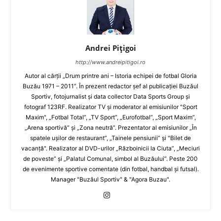
Andrei Pițigoi
http://www.andreipitigoi.ro
Autor al cărţii „Drum printre ani – Istoria echipei de fotbal Gloria
Buzău 1971 – 2011”. În prezent redactor şef al publicaţiei Buzăul
Sportiv, fotojurnalist şi data collector Data Sports Group şi
fotograf 123RF. Realizator TV şi moderator al emisiunilor "Sport
Maxim", „Fotbal Total”, „TV Sport”, „Eurofotbal”, „Sport Maxim”,
„Arena sportivă” şi „Zona neutră”. Prezentator al emisiunilor „În
spatele uşilor de restaurant”, „Tainele pensiunii” şi "Bilet de
vacanţă". Realizator al DVD-urilor „Războinicii la Ciuta”, „Meciuri
de poveste” şi „Palatul Comunal, simbol al Buzăului”. Peste 200
de evenimente sportive comentate (din fotbal, handbal şi futsal).
Manager "Buzăul Sportiv" & "Agora Buzau".