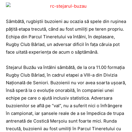
Sâmbătă, rugbiştii buzoieni au ocazia să spele din ruşinea
păţită etapa trecută, când au fost umiliţi pe teren propriu.
Echipa din Parcul Tineretului va întâlni, în deplasare,
Rugby Club Bârlad, un adversar dificil în faţa căruia pot
face uitată experienţa de acum o săptămână.
Stejarul Buzău va întâlni sâmbătă, de la ora 11.00 formaţia
Rugby Club Bârlad, în cadrul etapei a VIII-a din Divizia
Naţională de Seniori. Buzoienii nu vor avea soarta uşoară,
însă speră la o evoluţie onorabilă, în companiei unei
echipe pe care o ajută inclusiv statistica. Adversara
buzoienilor se află pe “val”, nu a suferit nici o înfrângere
în campionat, iar şansele reale de a se împedica de trupa
antrenată de Costică Merşoiu sunt foarte mici. Runda
trecută, buzoienii au fost umiliţi în Parcul Tineretului cu