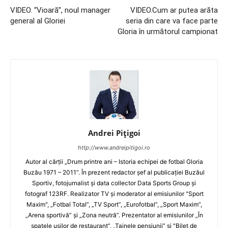
VIDEO. “Vioară”, noul manager
VIDEO.Cum ar putea arăta
general al Gloriei
seria din care va face parte
Gloria în următorul campionat
Andrei Pițigoi
http://www.andreipitigoi.ro
Autor al cărţii „Drum printre ani – Istoria echipei de fotbal Gloria
Buzău 1971 – 2011”. În prezent redactor şef al publicaţiei Buzăul
Sportiv, fotojurnalist şi data collector Data Sports Group şi
fotograf 123RF. Realizator TV şi moderator al emisiunilor "Sport
Maxim", „Fotbal Total”, „TV Sport”, „Eurofotbal”, „Sport Maxim”,
„Arena sportivă” şi „Zona neutră”. Prezentator al emisiunilor „În
spatele uşilor de restaurant”, „Tainele pensiunii” şi "Bilet de