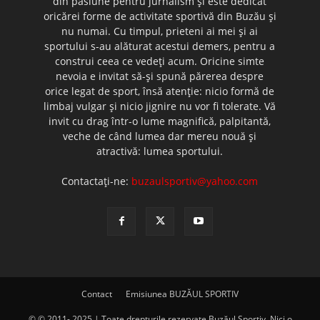
din pasiune pentru jurnalism şi este dedicat
oricărei forme de activitate sportivă din Buzău şi
nu numai. Cu timpul, prieteni ai mei şi ai
sportului s-au alăturat acestui demers, pentru a
construi ceea ce vedeţi acum. Oricine simte
nevoia e invitat să-şi spună părerea despre
orice legat de sport, însă atenţie: nicio formă de
limbaj vulgar şi nicio jignire nu vor fi tolerate. Vă
invit cu drag într-o lume magnifică, palpitantă,
veche de când lumea dar mereu nouă şi
atractivă: lumea sportului.
Contactați-ne:
buzaulsportiv@yahoo.com
Contact
Emisiunea BUZĂUL SPORTIV
© © 2011- 2025 | Toate drepturile rezervate Buzăul Sportiv. Nici o