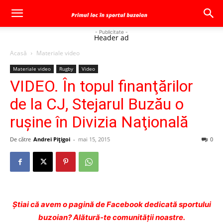
- Publicitate -
Header ad
Acasă
Materiale video
Materiale video
Rugby
Video
VIDEO. În topul finanţărilor
de la CJ, Stejarul Buzău o
ruşine în Divizia Naţională
De către
Andrei Pițigoi
-
mai 15, 2015
0
Ştiai că avem o pagină de Facebook dedicată sportului
buzoian? Alătură-te comunității noastre.