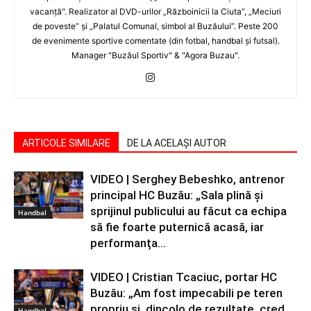
vacanţă". Realizator al DVD-urilor „Războinicii la Ciuta”, „Meciuri
de poveste” şi „Palatul Comunal, simbol al Buzăului”. Peste 200
de evenimente sportive comentate (din fotbal, handbal şi futsal).
Manager "Buzăul Sportiv" & "Agora Buzau".
ARTICOLE SIMILARE
DE LA ACELAȘI AUTOR
VIDEO | Serghey Bebeshko, antrenor
principal HC Buzău: „Sala plină și
sprijinul publicului au făcut ca echipa
Handbal
să fie foarte puternică acasă, iar
performanța...
VIDEO | Cristian Tcaciuc, portar HC
Buzău: „Am fost impecabili pe teren
propriu și, dincolo de rezultate, cred
Handbal