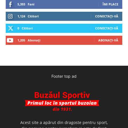
5,393
Fani
ÎMI PLACE
1,124
Cititori
CONECTAȚI-VĂ
0
Cititori
CONECTAȚI-VĂ
1,205
Abonați
ABONAȚI-VĂ
Footer top ad
Acest site a apărut din dragoste pentru sport,