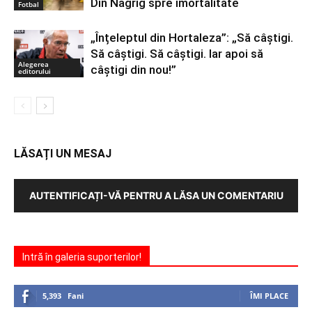
Din Nagrig spre imortalitate
Fotbal
„Înțeleptul din Hortaleza”: „Să câștigi.
Să câștigi. Să câștigi. Iar apoi să
Alegerea
câștigi din nou!”
editorului
LĂSAȚI UN MESAJ
AUTENTIFICAȚI-VĂ PENTRU A LĂSA UN COMENTARIU
Intră în galeria suporterilor!
5,393
Fani
ÎMI PLACE