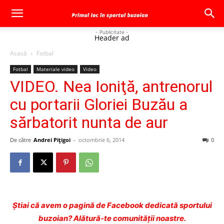
- Publicitate -
Header ad
Acasă
Fotbal
Fotbal
Materiale video
Video
VIDEO. Nea Ioniţă, antrenorul
cu portarii Gloriei Buzău a
sărbatorit nunta de aur
De către
Andrei Pițigoi
-
octombrie 6, 2014
0
Ştiai că avem o pagină de Facebook dedicată sportului
buzoian? Alătură-te comunității noastre.