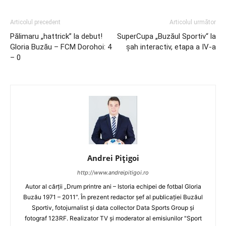
Articolul precedent
Articolul următor
Pălimaru „hattrick” la debut!
SuperCupa „Buzăul Sportiv“ la
Gloria Buzău – FCM Dorohoi: 4
șah interactiv, etapa a IV-a
– 0
Andrei Pițigoi
http://www.andreipitigoi.ro
Autor al cărţii „Drum printre ani – Istoria echipei de fotbal Gloria
Buzău 1971 – 2011”. În prezent redactor şef al publicaţiei Buzăul
Sportiv, fotojurnalist şi data collector Data Sports Group şi
fotograf 123RF. Realizator TV şi moderator al emisiunilor "Sport