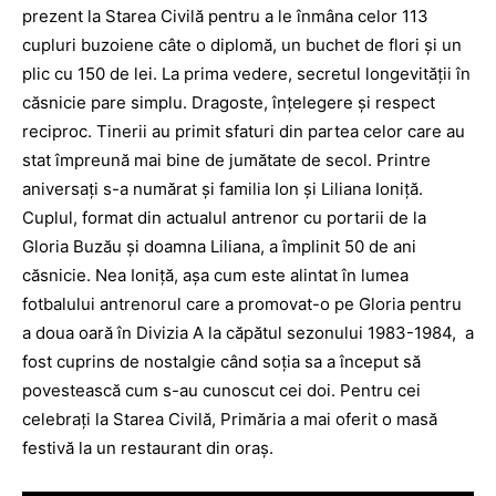
prezent la Starea Civilă pentru a le înmâna celor 113
cupluri buzoiene câte o diplomă, un buchet de flori și un
plic cu 150 de lei. La prima vedere, secretul longevităţii în
căsnicie pare simplu. Dragoste, înţelegere şi respect
reciproc. Tinerii au primit sfaturi din partea celor care au
stat împreună mai bine de jumătate de secol. Printre
aniversaţi s-a numărat şi familia Ion şi Liliana Ioniţă.
Cuplul, format din actualul antrenor cu portarii de la
Gloria Buzău şi doamna Liliana, a împlinit 50 de ani
căsnicie. Nea Ioniţă, aşa cum este alintat în lumea
fotbalului antrenorul care a promovat-o pe Gloria pentru
a doua oară în Divizia A la căpătul sezonului 1983-1984, a
fost cuprins de nostalgie când soţia sa a început să
povestească cum s-au cunoscut cei doi. Pentru cei
celebraţi la Starea Civilă, Primăria a mai oferit o masă
festivă la un restaurant din oraș.