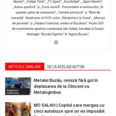
Maxim", „Fotbal Total”, „TV Sport”, „Eurofotbal”, „Sport Maxim”,
„Arena sportivă” şi „Zona neutră”. Prezentator al emisiunilor „În
spatele uşilor de restaurant”, „Tainele pensiunii” şi "Bilet de
vacanţă". Realizator al DVD-urilor „Războinicii la Ciuta”, „Meciuri
de poveste” şi „Palatul Comunal, simbol al Buzăului”. Peste 200
de evenimente sportive comentate (din fotbal, handbal şi futsal).
Manager "Buzăul Sportiv" & "Agora Buzau".
ARTICOLE SIMILARE
DE LA ACELAȘI AUTOR
Metalul Buzău, remiză fără gol în
deplasarea de la Clinceni cu
Alegerea
Metaloglobus
editorului
MO SALAH | Copilul care mergea cu
cinci autobuze spre un vis imposibil.