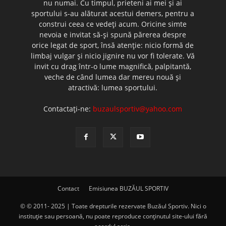
nu numai. Cu timpul, prieteni ai mei şi ai
sportului s-au alăturat acestui demers, pentru a
construi ceea ce vedeţi acum. Oricine simte
nevoia e invitat să-şi spună părerea despre
orice legat de sport, însă atenţie: nicio formă de
limbaj vulgar şi nicio jignire nu vor fi tolerate. Vă
invit cu drag într-o lume magnifică, palpitantă,
veche de când lumea dar mereu nouă şi
atractivă: lumea sportului.
Contactați-ne:
buzaulsportiv@yahoo.com
Contact
Emisiunea BUZĂUL SPORTIV
© © 2011- 2025 | Toate drepturile rezervate Buzăul Sportiv. Nici o
instituţie sau persoană, nu poate reproduce conţinutul site-ului fără