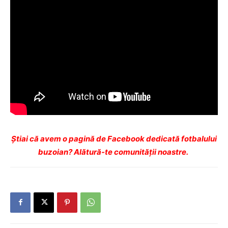
Ştiai că avem o pagină de Facebook dedicată fotbalului
buzoian? Alătură-te comunității noastre.