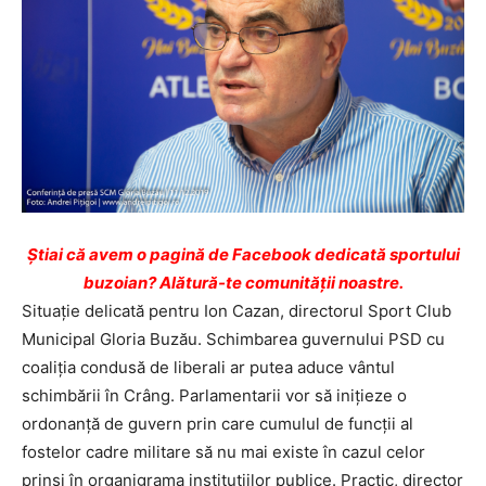
Ştiai că avem o pagină de Facebook dedicată sportului
buzoian? Alătură-te comunității noastre.
Situaţie delicată pentru Ion Cazan, directorul Sport Club
Municipal Gloria Buzău. Schimbarea guvernului PSD cu
coaliţia condusă de liberali ar putea aduce vântul
schimbării în Crâng. Parlamentarii vor să iniţieze o
ordonanţă de guvern prin care cumulul de funcţii al
fostelor cadre militare să nu mai existe în cazul celor
prinşi în organigrama instituţiilor publice. Practic, director