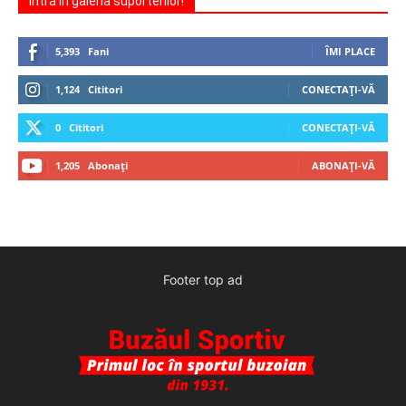
Intră în galeria suporterilor!
5,393
Fani
ÎMI PLACE
1,124
Cititori
CONECTAȚI-VĂ
0
Cititori
CONECTAȚI-VĂ
1,205
Abonați
ABONAȚI-VĂ
Footer top ad