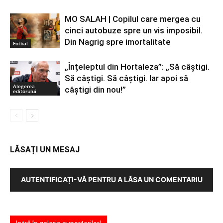
MO SALAH | Copilul care mergea cu
cinci autobuze spre un vis imposibil.
Din Nagrig spre imortalitate
Fotbal
„Înțeleptul din Hortaleza”: „Să câștigi.
Să câștigi. Să câștigi. Iar apoi să
Alegerea
câștigi din nou!”
editorului
LĂSAȚI UN MESAJ
AUTENTIFICAȚI-VĂ PENTRU A LĂSA UN COMENTARIU