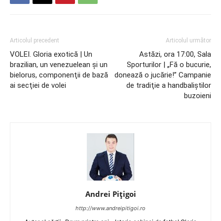
Articolul precedent
Articolul următor
VOLEI. Gloria exotică | Un
Astăzi, ora 17:00, Sala
brazilian, un venezuelean şi un
Sporturilor | „Fă o bucurie,
bielorus, componenţii de bază
donează o jucărie!” Campanie
ai secţiei de volei
de tradiţie a handbaliştilor
buzoieni
Andrei Pițigoi
http://www.andreipitigoi.ro