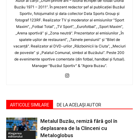
Autor al cărţii „Drum printre ani – Istoria echipei de fotbal Gloria
Buzău 1971 – 2011”. În prezent redactor şef al publicaţiei Buzăul
Sportiv, fotojurnalist şi data collector Data Sports Group şi
fotograf 123RF. Realizator TV şi moderator al emisiunilor "Sport
Maxim", „Fotbal Total”, „TV Sport”, „Eurofotbal”, „Sport Maxim”,
„Arena sportivă” şi „Zona neutră”. Prezentator al emisiunilor „În
spatele uşilor de restaurant”, „Tainele pensiunii” şi "Bilet de
vacanţă". Realizator al DVD-urilor „Războinicii la Ciuta”, „Meciuri
de poveste” şi „Palatul Comunal, simbol al Buzăului”. Peste 200
de evenimente sportive comentate (din fotbal, handbal şi futsal).
Manager "Buzăul Sportiv" & "Agora Buzau".
ARTICOLE SIMILARE
DE LA ACELAȘI AUTOR
Metalul Buzău, remiză fără gol în
deplasarea de la Clinceni cu
Alegerea
Metaloglobus
editorului