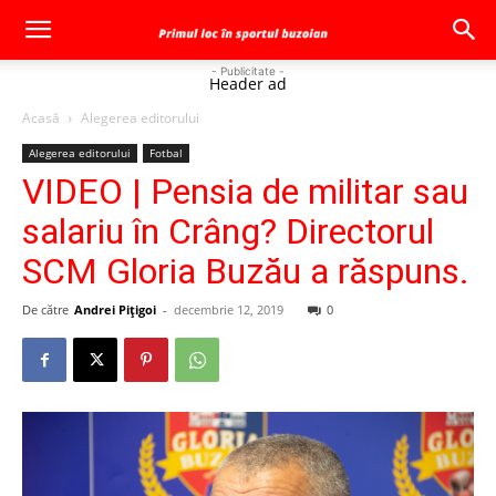
- Publicitate -
Header ad
Acasă
Alegerea editorului
Alegerea editorului
Fotbal
VIDEO | Pensia de militar sau
salariu în Crâng? Directorul
SCM Gloria Buzău a răspuns.
De către
Andrei Pițigoi
-
decembrie 12, 2019
0