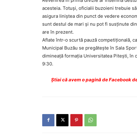
Revenirea în prima divizie ar însemna destul
acesteia. Totuşi, oficialii buzoieni trebuie s
asigura liniştea din punct de vedere economi
sunt destul de mari şi nu pot fi susţinute d
are în prezent.
Aflate într-o scurtă pauză competiţională, c
Municipal Buzău se pregăteşte în Sala Sport
dimineaţă formaţia Universitatea Piteşti, în 
9:30.
Ştiai că avem o pagină de Facebook de