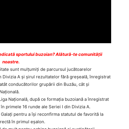
dicată sportului buzoian? Alătură-te comunității
noastre.
litate sunt mulţumiţi de parcursul jucătoarelor
Divizia A şi şirul rezultatelor fără greşeală, înregistrat
ât conducătorilor grupării din Buzău, cât şi
Naţională.
iga Naţională, după ce formaţia buzoiană a înregistrat
 în primele 16 runde ale Seriei I din Divizia A.
laţi pentru a îşi reconfirma statutul de favorită la
irectă în primul eşalon.