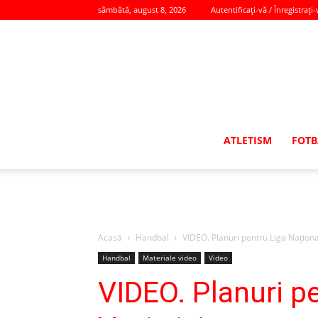
sâmbătă, august 8, 2026
Autentificați-vă / Înregistrați-
ATLETISM
FOTB
Acasă
Handbal
VIDEO. Planuri pentru Liga Naţion
Handbal
Materiale video
Video
VIDEO. Planuri p