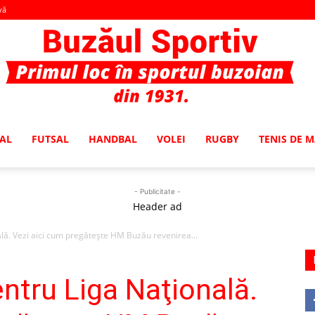
vă
AL
FUTSAL
HANDBAL
VOLEI
RUGBY
TENIS DE 
Buzaul
- Publicitate -
Header ad
ală. Vezi aici cum pregăteşte HM Buzău revenirea...
Sportiv
entru Liga Naţională.