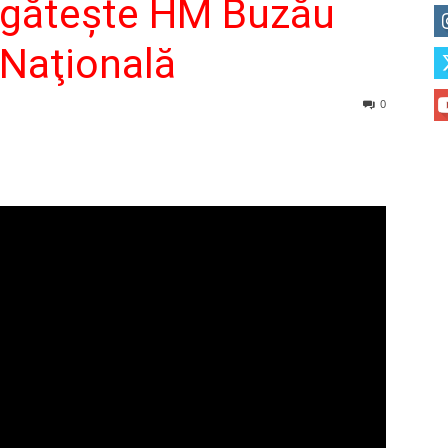
regăteşte HM Buzău
 Naţională
0