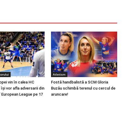
orului
Atletism
opei vin în calea HC
Fostă handbalistă a SCM Gloria
își vor afla adversarii din
Buzău schimbă terenul cu cercul de
 European League pe 17
aruncare!