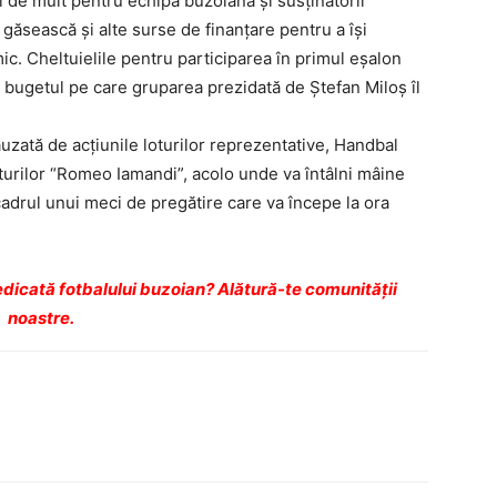
 de mult pentru echipa buzoiană şi susţinătorii
ă găsească şi alte surse de finanţare pentru a îşi
c. Cheltuielile pentru participarea în primul eşalon
in bugetul pe care gruparea prezidată de Ştefan Miloş îl
auzată de acţiunile loturilor reprezentative, Handbal
urilor “Romeo Iamandi”, acolo unde va întâlni mâine
cadrul unui meci de pregătire care va începe la ora
dicată fotbalului buzoian? Alătură-te comunității
noastre.