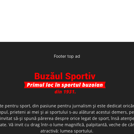
Footer top ad
te pentru sport, din pasiune pentru jurnalism şi este dedicat oricăr
ul, prieteni ai mei şi ai sportului s-au alăturat acestui demers, p
nvitat să-şi spună părerea despre orice legat de sport, însă atenţi
olerate. Vă invit cu drag într-o lume magnifică, palpitantă, veche de
atractivă: lumea sportului.