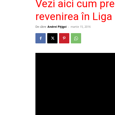
Vezi aici cum p
revenirea în Liga
De către
Andrei Pițigoi
-
martie 15, 2016