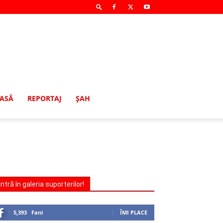
MASĂ
REPORTAJ
ŞAH
Intră în galeria suporterilor!
5,393
Fani
ÎMI PLACE