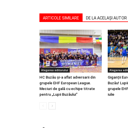
ARTICOLE SIMILARE
DE LA ACELAȘI AUTOR
Alegerea editorului
Alegerea edit
HC Buzău și-a aflat adversarii din
Giganții Eur
grupele EHF European League.
Buzău! Lupii 
Meciuri de gală cu echipe titrate
grupele EHF
pentru „Lupii Buzăului”
iulie