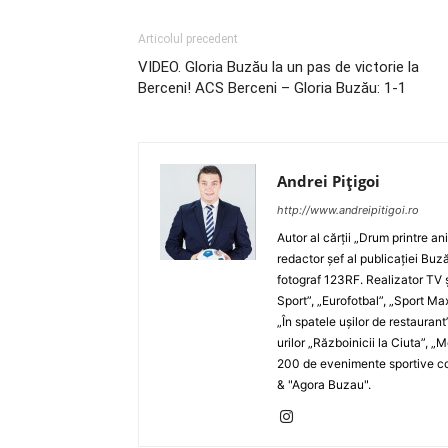
Articolul precedent
VIDEO. Gloria Buzău la un pas de victorie la
Berceni! ACS Berceni – Gloria Buzău: 1-1
Andrei Pițigoi
http://www.andreipitigoi.ro
Autor al cărţii „Drum printre an
redactor şef al publicaţiei Buză
fotograf 123RF. Realizator TV ş
Sport”, „Eurofotbal”, „Sport Ma
„În spatele uşilor de restaurant
urilor „Războinicii la Ciuta”, 
200 de evenimente sportive com
& "Agora Buzau".