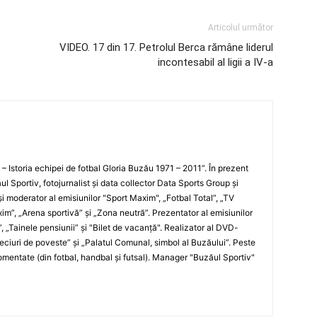
Articolul următor
VIDEO. 17 din 17. Petrolul Berca rămâne liderul
incontesabil al ligii a IV-a
i – Istoria echipei de fotbal Gloria Buzău 1971 – 2011”. În prezent
ul Sportiv, fotojurnalist şi data collector Data Sports Group şi
i moderator al emisiunilor "Sport Maxim", „Fotbal Total”, „TV
xim”, „Arena sportivă” şi „Zona neutră”. Prezentator al emisiunilor
”, „Tainele pensiunii” şi "Bilet de vacanţă". Realizator al DVD-
„Meciuri de poveste” şi „Palatul Comunal, simbol al Buzăului”. Peste
entate (din fotbal, handbal şi futsal). Manager "Buzăul Sportiv"