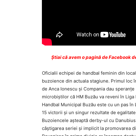
Ştiai că avem o pagină de Facebook de
Oficialii echipei de handbal feminin din loca
buzoience din actuala stagiune. Primul loc în 
de Anca Ionescu şi Compania dau speranţe at
microbiştilor că HM Buzău va reveni în Liga 
Handbal Municipal Buzău este cu un pas în L
15 victorii şi un singur rezultate de egalitate
Buzoiencele aşteaptă derby-ul cu Danubius Ga
câştigarea seriei şi implicit la promovarea d