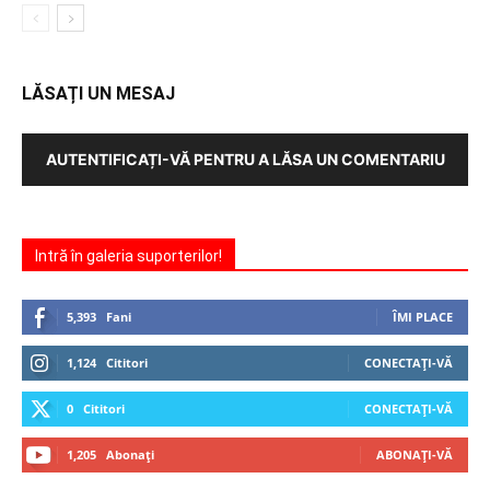
LĂSAȚI UN MESAJ
AUTENTIFICAȚI-VĂ PENTRU A LĂSA UN COMENTARIU
Intră în galeria suporterilor!
5,393
Fani
ÎMI PLACE
1,124
Cititori
CONECTAȚI-VĂ
0
Cititori
CONECTAȚI-VĂ
1,205
Abonați
ABONAȚI-VĂ