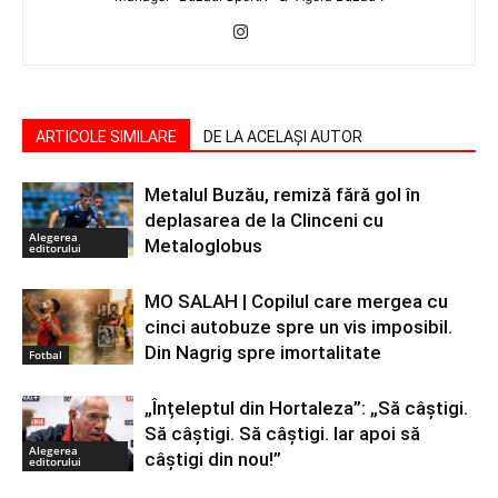
ARTICOLE SIMILARE
DE LA ACELAȘI AUTOR
Metalul Buzău, remiză fără gol în
deplasarea de la Clinceni cu
Alegerea
Metaloglobus
editorului
MO SALAH | Copilul care mergea cu
cinci autobuze spre un vis imposibil.
Din Nagrig spre imortalitate
Fotbal
„Înțeleptul din Hortaleza”: „Să câștigi.
Să câștigi. Să câștigi. Iar apoi să
Alegerea
câștigi din nou!”
editorului