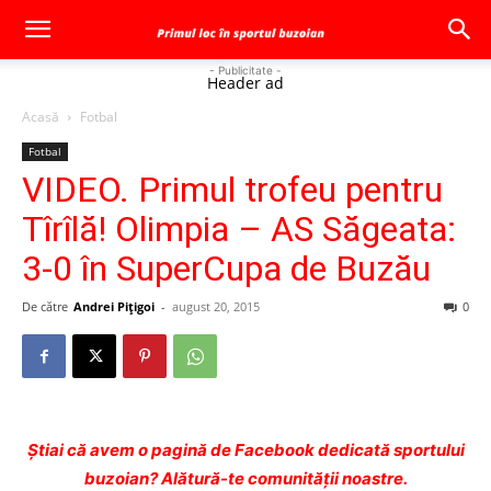
- Publicitate -
Header ad
Acasă
Fotbal
Fotbal
VIDEO. Primul trofeu pentru
Tîrîlă! Olimpia – AS Săgeata:
3-0 în SuperCupa de Buzău
De către
Andrei Pițigoi
-
august 20, 2015
0
Ştiai că avem o pagină de Facebook dedicată sportului
buzoian? Alătură-te comunității noastre.