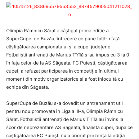
Olimpia Râmnicu Sărat a câştigat prima ediţie a
SuperCupei de Buzău, întrecere ce pune faţă-n faţă
câştigătoarea campionatului şi a cupei judeţene.
Fotbaliştii antrenaţi de Marius Tîrîlă s-au impus cu 3 la 0
în faţa celor de la AS Săgeata. FC Puieşti, câştigătoarea
cupei, a refuzat participarea în competiţie în ultimul
moment din motiv organizatorice şi a fost înlocuită cu
echipa din Săgeata.
SuperCupa de Buzău s-a dovedit un antrenament util
pentru nou promovata în Liga a III-a, Olimpia Râmnicu
Sărat. Fotbaliştii antrenaţi de Marius Tîrîlă au învins la
scor de neprezentare AS Săgeata, finalista cupei, după ce
câştigătoarea FC Puieşti nu a onorat prezenţa la ediţia