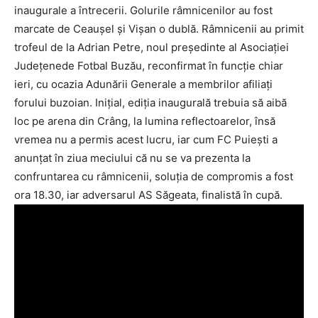
inaugurale a întrecerii. Golurile râmnicenilor au fost
marcate de Ceauşel şi Vişan o dublă. Râmnicenii au primit
trofeul de la Adrian Petre, noul preşedinte al Asociaţiei
Judeţenede Fotbal Buzău, reconfirmat în funcţie chiar
ieri, cu ocazia Adunării Generale a membrilor afiliaţi
forului buzoian. Iniţial, ediţia inaugurală trebuia să aibă
loc pe arena din Crâng, la lumina reflectoarelor, însă
vremea nu a permis acest lucru, iar cum FC Puieşti a
anunţat în ziua meciului că nu se va prezenta la
confruntarea cu râmnicenii, soluţia de compromis a fost
ora 18.30, iar adversarul AS Săgeata, finalistă în cupă.