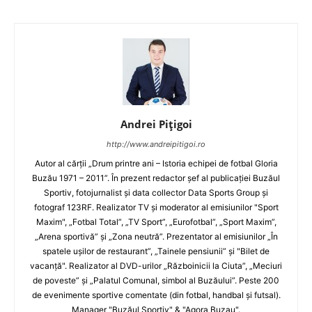
Andrei Pițigoi
http://www.andreipitigoi.ro
Autor al cărţii „Drum printre ani – Istoria echipei de fotbal Gloria
Buzău 1971 – 2011”. În prezent redactor şef al publicaţiei Buzăul
Sportiv, fotojurnalist şi data collector Data Sports Group şi
fotograf 123RF. Realizator TV şi moderator al emisiunilor "Sport
Maxim", „Fotbal Total”, „TV Sport”, „Eurofotbal”, „Sport Maxim”,
„Arena sportivă” şi „Zona neutră”. Prezentator al emisiunilor „În
spatele uşilor de restaurant”, „Tainele pensiunii” şi "Bilet de
vacanţă". Realizator al DVD-urilor „Războinicii la Ciuta”, „Meciuri
de poveste” şi „Palatul Comunal, simbol al Buzăului”. Peste 200
de evenimente sportive comentate (din fotbal, handbal şi futsal).
Manager "Buzăul Sportiv" & "Agora Buzau".