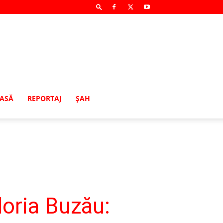
MASĂ
REPORTAJ
ŞAH
loria Buzău: