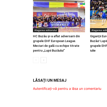
Alegerea editorului
Alegerea edit
HC Buzău și-a aflat adversarii din
Giganții Eur
grupele EHF European League.
Buzău! Lupii 
Meciuri de gală cu echipe titrate
grupele EHF
pentru „Lupii Buzăului”
iulie
LĂSAȚI UN MESAJ
Autentificați-vă pentru a lăsa un comentariu