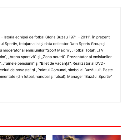
i – Istoria echipei de fotbal Gloria Buzău 1971 – 2011”. În prezent
ul Sportiv, fotojurnalist şi data collector Data Sports Group şi
i moderator al emisiunilor "Sport Maxim", „Fotbal Total”, „TV
xim”, „Arena sportivă” şi „Zona neutră”. Prezentator al emisiunilor
”, „Tainele pensiunii” şi "Bilet de vacanţă". Realizator al DVD-
„Meciuri de poveste” şi „Palatul Comunal, simbol al Buzăului”. Peste
entate (din fotbal, handbal şi futsal). Manager "Buzăul Sportiv"