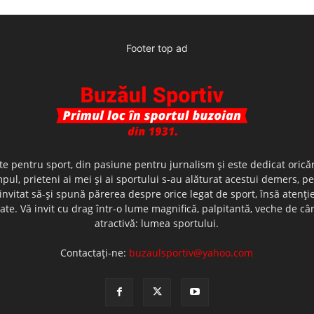
Footer top ad
te pentru sport, din pasiune pentru jurnalism şi este dedicat oricăr
ul, prieteni ai mei şi ai sportului s-au alăturat acestui demers, p
nvitat să-şi spună părerea despre orice legat de sport, însă atenţi
olerate. Vă invit cu drag într-o lume magnifică, palpitantă, veche de
atractivă: lumea sportului.
Contactați-ne:
buzaulsportiv@yahoo.com