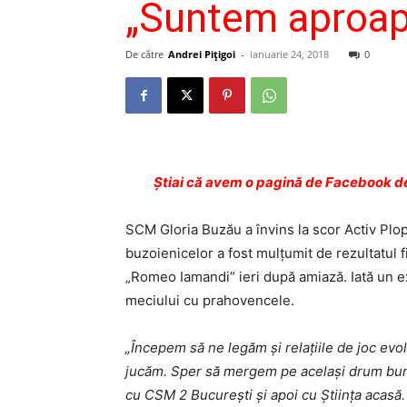
„Suntem aproap
De către
Andrei Pițigoi
-
ianuarie 24, 2018
0
Ştiai că avem o pagină de Facebook de
SCM Gloria Buzău a învins la scor Activ Plop
buzoienicelor a fost mulţumit de rezultatul fi
„Romeo Iamandi” ieri după amiază. Iată un ext
meciului cu prahovencele.
„Începem să ne legăm şi relaţiile de joc e
jucăm. Sper să mergem pe acelaşi drum bun.
cu CSM 2 Bucureşti şi apoi cu Ştiinţa acas