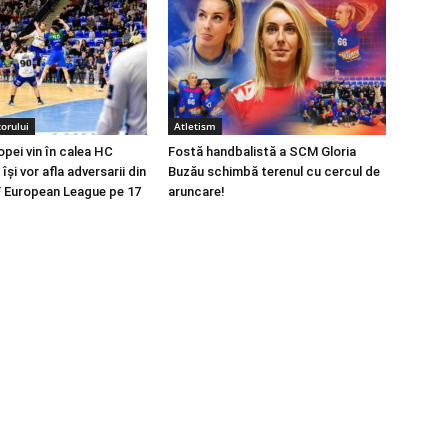
orului
Atletism
opei vin în calea HC
Fostă handbalistă a SCM Gloria
își vor afla adversarii din
Buzău schimbă terenul cu cercul de
 European League pe 17
aruncare!