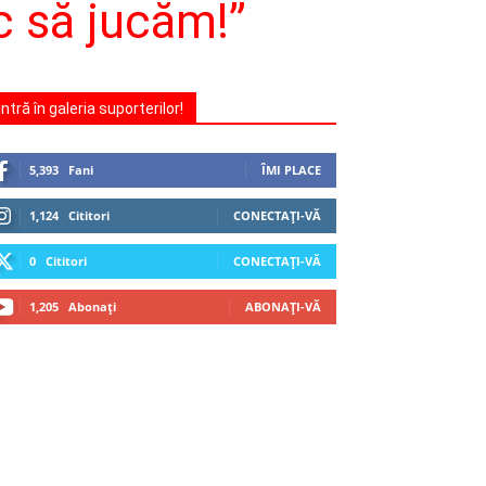
 să jucăm!”
Intră în galeria suporterilor!
5,393
Fani
ÎMI PLACE
1,124
Cititori
CONECTAȚI-VĂ
0
Cititori
CONECTAȚI-VĂ
1,205
Abonați
ABONAȚI-VĂ