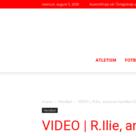
miercuri, august 5, 2026
Autentificați-vă / Înregistrați-
ATLETISM
FOTB
Acasă
Handbal
VIDEO | R.Ilie, antrenor handbal 
Handbal
VIDEO | R.Ilie,