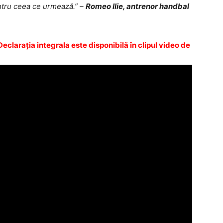
entru ceea ce urmează.” –
Romeo Ilie, antrenor handbal
claraţia integrala este disponibilă în clipul video de