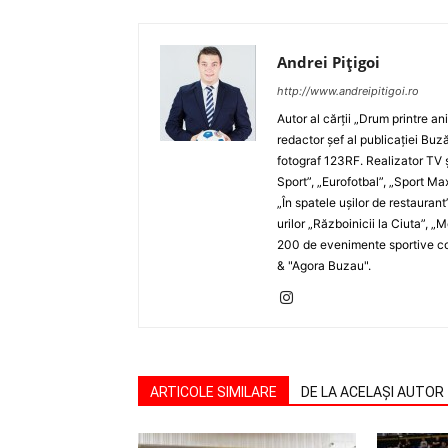
Andrei Pițigoi
http://www.andreipitigoi.ro
Autor al cărţii „Drum printre an
redactor şef al publicaţiei Buză
fotograf 123RF. Realizator TV ş
Sport”, „Eurofotbal”, „Sport Ma
„În spatele uşilor de restaurant
urilor „Războinicii la Ciuta”, 
200 de evenimente sportive com
& "Agora Buzau".
ARTICOLE SIMILARE
DE LA ACELAȘI AUTOR