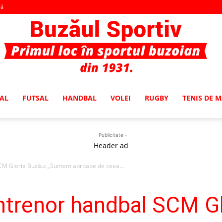
vă
AL
FUTSAL
HANDBAL
VOLEI
RUGBY
TENIS DE 
Buzaul
- Publicitate -
Header ad
SCM Gloria Buzău: „Suntem aproape de ceea...
Sportiv
 antrenor handbal SCM G