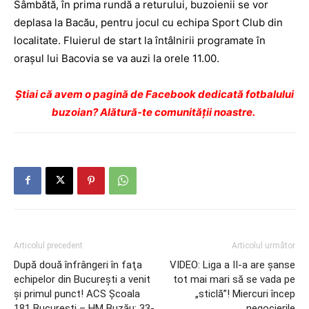
Sâmbătă, în prima rundă a returului, buzoienii se vor
deplasa la Bacău, pentru jocul cu echipa Sport Club din
localitate. Fluierul de start la întâlnirii programate în
oraşul lui Bacovia se va auzi la orele 11.00.
Ştiai că avem o pagină de Facebook dedicată fotbalului
buzoian? Alătură-te comunității noastre.
Articolul precedent
Articolul următor
După două înfrângeri în faţa
VIDEO: Liga a II-a are şanse
echipelor din Bucureşti a venit
tot mai mari să se vada pe
şi primul punct! ACS Şcoala
„sticlă”! Miercuri încep
181 Bucureşti – HM Buzău: 33-
negocierile