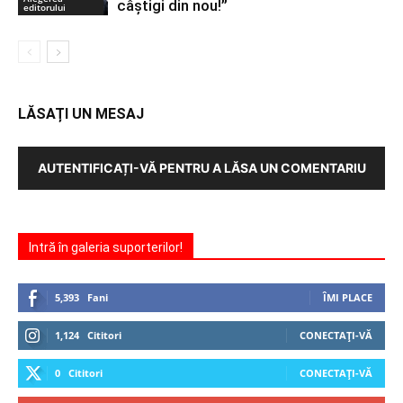
câștigi din nou!”
editorului
LĂSAȚI UN MESAJ
AUTENTIFICAȚI-VĂ PENTRU A LĂSA UN COMENTARIU
Intră în galeria suporterilor!
5,393
Fani
ÎMI PLACE
1,124
Cititori
CONECTAȚI-VĂ
0
Cititori
CONECTAȚI-VĂ