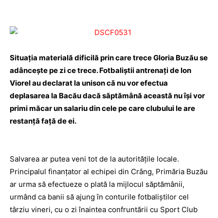
Situaţia materială dificilă prin care trece Gloria Buzău se
adânceşte pe zi ce trece. Fotbaliştii antrenaţi de Ion
Viorel au declarat la unison că nu vor efectua
deplasarea la Bacău dacă săptămână această nu îşi vor
primi măcar un salariu din cele pe care clubului le are
restanţă faţă de ei.
Salvarea ar putea veni tot de la autorităţile locale.
Principalul finanţator al echipei din Crâng, Primăria Buzău
ar urma să efectueze o plată la mijlocul săptămânii,
urmând ca banii să ajung în conturile fotbaliştilor cel
târziu vineri, cu o zi înaintea confruntării cu Sport Club