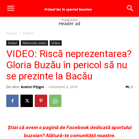
- Publicitate -
Header ad
Acasă
Fotbal
Fotbal
Materiale video
Video
VIDEO: Riscă neprezentarea?
Gloria Buzău în pericol să nu
se prezinte la Bacău
De către
Andrei Pițigoi
-
noiembrie 4, 2014
0
Ştiai că avem o pagină de Facebook dedicată sportului
buzoian? Alătură-te comunității noastre.