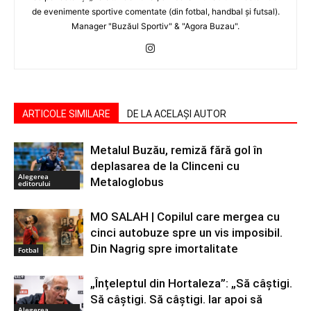
de evenimente sportive comentate (din fotbal, handbal şi futsal).
Manager "Buzăul Sportiv" & "Agora Buzau".
ARTICOLE SIMILARE
DE LA ACELAȘI AUTOR
Metalul Buzău, remiză fără gol în
deplasarea de la Clinceni cu
Alegerea
Metaloglobus
editorului
MO SALAH | Copilul care mergea cu
cinci autobuze spre un vis imposibil.
Din Nagrig spre imortalitate
Fotbal
„Înțeleptul din Hortaleza”: „Să câștigi.
Să câștigi. Să câștigi. Iar apoi să
Alegerea