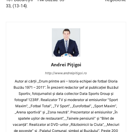
33, (13-14).
Andrei Pițigoi
http://www.andreipitigoi.ro
Autor al cărţii „Drum printre ani – Istoria echipei de fotbal Gloria
Buzău 1971 – 2011”. În prezent redactor şef al publicaţiei Buzăul
Sportiv, fotojurnalist şi data collector Data Sports Group şi
fotograf 123RF. Realizator TV şi moderator al emisiunilor "Sport
Maxim", „Fotbal Total”, „TV Sport”, „Eurofotbal”, „Sport Maxim”,
„Arena sportivă” şi „Zona neutră”. Prezentator al emisiunilor „În
spatele uşilor de restaurant”, „Tainele pensiunii” şi "Bilet de
vacanţă". Realizator al DVD-urilor „Războinicii la Ciuta”, „Meciuri
de poveste” şi „Palatul Comunal, simbol al Buzăului”. Peste 200