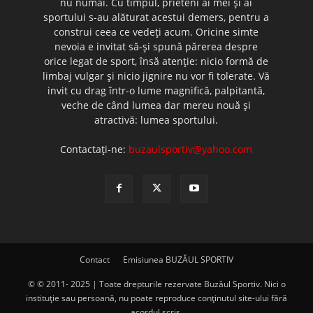
nu numai. Cu timpul, prieteni ai mei şi ai
sportului s-au alăturat acestui demers, pentru a
construi ceea ce vedeţi acum. Oricine simte
nevoia e invitat să-şi spună părerea despre
orice legat de sport, însă atenţie: nicio formă de
limbaj vulgar şi nicio jignire nu vor fi tolerate. Vă
invit cu drag într-o lume magnifică, palpitantă,
veche de când lumea dar mereu nouă şi
atractivă: lumea sportului.
Contactați-ne:
buzaulsportiv@yahoo.com
Contact
Emisiunea BUZĂUL SPORTIV
© © 2011- 2025 | Toate drepturile rezervate Buzăul Sportiv. Nici o
instituţie sau persoană, nu poate reproduce conţinutul site-ului fără
acordul scris.