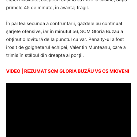
primele 45 de minute, în avantaj fragil.
În partea secundă a confruntării, gazdele au continuat
şarjele ofensive, iar în minutul 56, SCM Gloria Buzău a
obţinut o lovitură de la punctul cu var. Penalty-ul a fost
irosit de golgheterul echipei, Valentin Munteanu, care a
trimis în stâlpul din dreapta al porţii.
VIDEO | REZUMAT SCM GLORIA BUZĂU VS CS MIOVENI