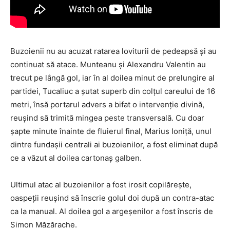
Buzoienii nu au acuzat ratarea loviturii de pedeapsă şi au
continuat să atace. Munteanu şi Alexandru Valentin au
trecut pe lângă gol, iar în al doilea minut de prelungire al
partidei, Tucaliuc a şutat superb din colţul careului de 16
metri, însă portarul advers a bifat o intervenţie divină,
reuşind să trimită mingea peste transversală. Cu doar
şapte minute înainte de fluierul final, Marius Ioniţă, unul
dintre fundaşii centrali ai buzoienilor, a fost eliminat după
ce a văzut al doilea cartonaş galben.
Ultimul atac al buzoienilor a fost irosit copilăreşte,
oaspeţii reuşind să înscrie golul doi după un contra-atac
ca la manual. Al doilea gol a argeşenilor a fost înscris de
Simon Măzărache.