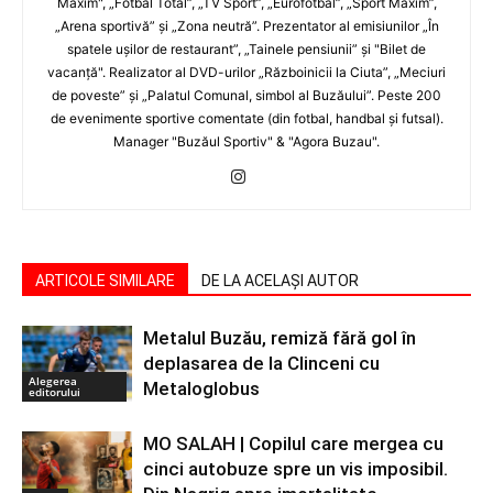
Maxim", „Fotbal Total”, „TV Sport”, „Eurofotbal”, „Sport Maxim”,
„Arena sportivă” şi „Zona neutră”. Prezentator al emisiunilor „În
spatele uşilor de restaurant”, „Tainele pensiunii” şi "Bilet de
vacanţă". Realizator al DVD-urilor „Războinicii la Ciuta”, „Meciuri
de poveste” şi „Palatul Comunal, simbol al Buzăului”. Peste 200
de evenimente sportive comentate (din fotbal, handbal şi futsal).
Manager "Buzăul Sportiv" & "Agora Buzau".
ARTICOLE SIMILARE
DE LA ACELAȘI AUTOR
Metalul Buzău, remiză fără gol în
deplasarea de la Clinceni cu
Alegerea
Metaloglobus
editorului
MO SALAH | Copilul care mergea cu
cinci autobuze spre un vis imposibil.