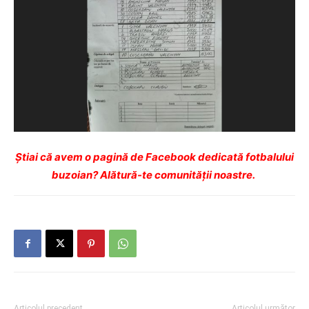
Ştiai că avem o pagină de Facebook dedicată fotbalului
buzoian? Alătură-te comunității noastre.
Articolul precedent
Articolul următor