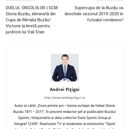
DUELUL ORGOLIILOR | SCM
Supercupa de la Buzău va
Gloria Buzău, eliminată din
deschide sezonul 2019-2020 în
Cupa de Metalul Buzău!
futsalul românesc!
Victorie la limită pentru
jucătorii lui Vali Stan
Andrei Pițigoi
http://www.andreipitigoi.ro
Autor al cărţii „Drum printre ani – Istoria echipei de fotbal Gloria
Buzău 1971 – 2011”. În prezent redactor şef al publicaţiei Buzăul
Sportiv, fotojurnalist şi data collector Data Sports Group şi
fotograf 123RF. Realizator TV şi moderator al emisiunilor "Sport