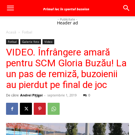
- Publicitate -
Header ad
Acasă
Fotbal
Fotbal
Galerie foto
Video
VIDEO. Înfrângere amară
pentru SCM Gloria Buzău! La
un pas de remiză, buzoienii
au pierdut pe final de joc
De către
Andrei Pițigoi
-
septembrie 1, 2019
0