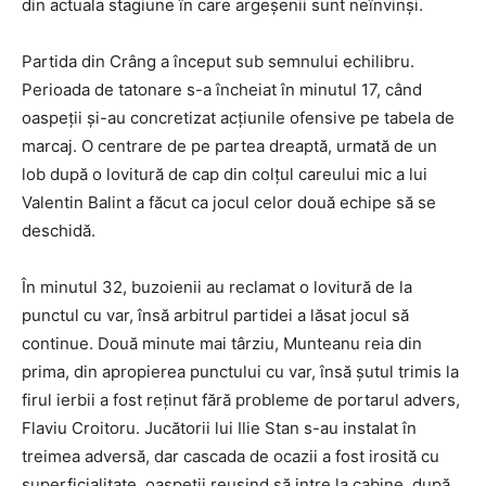
din actuala stagiune în care argeşenii sunt neînvinşi.
Partida din Crâng a început sub semnului echilibru.
Perioada de tatonare s-a încheiat în minutul 17, când
oaspeţii şi-au concretizat acţiunile ofensive pe tabela de
marcaj. O centrare de pe partea dreaptă, urmată de un
lob după o lovitură de cap din colţul careului mic a lui
Valentin Balint a făcut ca jocul celor două echipe să se
deschidă.
În minutul 32, buzoienii au reclamat o lovitură de la
punctul cu var, însă arbitrul partidei a lăsat jocul să
continue. Două minute mai târziu, Munteanu reia din
prima, din apropierea punctului cu var, însă şutul trimis la
firul ierbii a fost reţinut fără probleme de portarul advers,
Flaviu Croitoru. Jucătorii lui Ilie Stan s-au instalat în
treimea adversă, dar cascada de ocazii a fost irosită cu
superficialitate, oaspeţii reuşind să intre la cabine, după