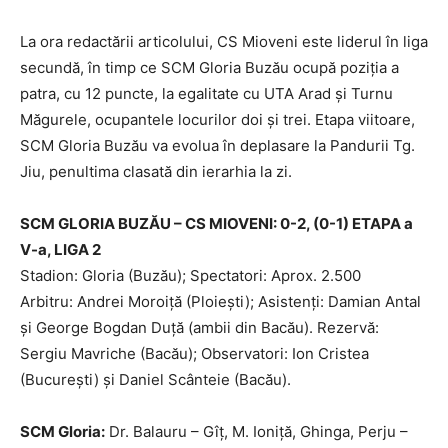
La ora redactării articolului, CS Mioveni este liderul în liga
secundă, în timp ce SCM Gloria Buzău ocupă poziţia a
patra, cu 12 puncte, la egalitate cu UTA Arad şi Turnu
Măgurele, ocupantele locurilor doi şi trei. Etapa viitoare,
SCM Gloria Buzău va evolua în deplasare la Pandurii Tg.
Jiu, penultima clasată din ierarhia la zi.
SCM GLORIA BUZĂU – CS MIOVENI: 0-2, (0-1) ETAPA a
V-a, LIGA 2
Stadion: Gloria (Buzău); Spectatori: Aprox. 2.500
Arbitru: Andrei Moroiţă (Ploieşti); Asistenţi: Damian Antal
şi George Bogdan Duţă (ambii din Bacău). Rezervă:
Sergiu Mavriche (Bacău); Observatori: Ion Cristea
(Bucureşti) şi Daniel Scânteie (Bacău).
SCM Gloria:
Dr. Balauru – Gîţ, M. Ioniţă, Ghinga, Perju –