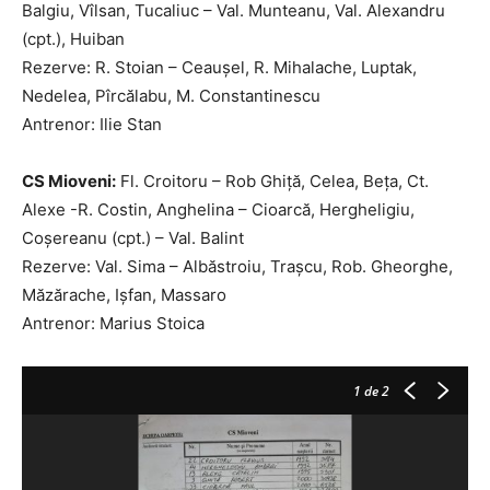
Balgiu, Vîlsan, Tucaliuc – Val. Munteanu, Val. Alexandru
(cpt.), Huiban
Rezerve: R. Stoian – Ceauşel, R. Mihalache, Luptak,
Nedelea, Pîrcălabu, M. Constantinescu
Antrenor: Ilie Stan
CS Mioveni:
Fl. Croitoru – Rob Ghiţă, Celea, Beţa, Ct.
Alexe -R. Costin, Anghelina – Cioarcă, Hergheligiu,
Coşereanu (cpt.) – Val. Balint
Rezerve: Val. Sima – Albăstroiu, Traşcu, Rob. Gheorghe,
Măzărache, Işfan, Massaro
Antrenor: Marius Stoica
1
de 2