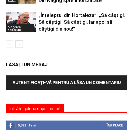
Din Nagrig spre imortalitate
Fotbal
„Înțeleptul din Hortaleza”: „Să câștigi.
Să câștigi. Să câștigi. Iar apoi să
Alegerea
câștigi din nou!”
editorului
LĂSAȚI UN MESAJ
AUTENTIFICAȚI-VĂ PENTRU A LĂSA UN COMENTARIU
Intră în galeria suporterilor!
5,393
Fani
ÎMI PLACE