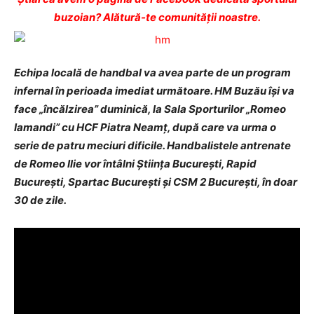
buzoian? Alătură-te comunității noastre.
Echipa locală de handbal va avea parte de un program
infernal în perioada imediat următoare. HM Buzău îşi va
face „încălzirea” duminică, la Sala Sporturilor „Romeo
Iamandi” cu HCF Piatra Neamţ, după care va urma o
serie de patru meciuri dificile. Handbalistele antrenate
de Romeo Ilie vor întâlni Ştiinţa Bucureşti, Rapid
Bucureşti, Spartac Bucureşti şi CSM 2 Bucureşti, în doar
30 de zile.