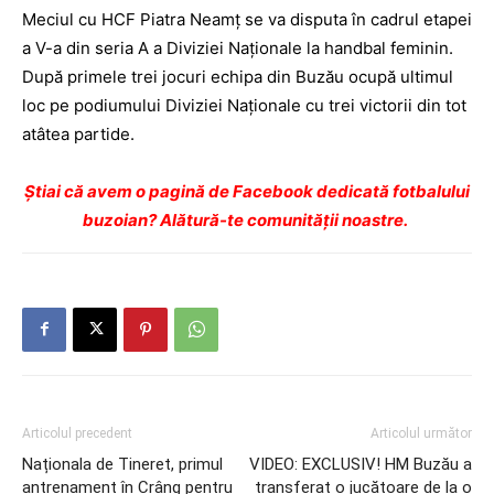
Meciul cu HCF Piatra Neamţ se va disputa în cadrul etapei
a V-a din seria A a Diviziei Naţionale la handbal feminin.
După primele trei jocuri echipa din Buzău ocupă ultimul
loc pe podiumului Diviziei Naţionale cu trei victorii din tot
atâtea partide.
Ştiai că avem o pagină de Facebook dedicată fotbalului
buzoian? Alătură-te comunității noastre.
Articolul precedent
Articolul următor
Naționala de Tineret, primul
VIDEO: EXCLUSIV! HM Buzău a
antrenament în Crâng pentru
transferat o jucătoare de la o