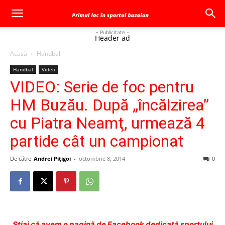
- Publicitate -
Header ad
Acasă
Handbal
Handbal
Video
VIDEO: Serie de foc pentru
HM Buzău. După „încălzirea”
cu Piatra Neamţ, urmează 4
partide cât un campionat
De către
Andrei Pițigoi
-
octombrie 8, 2014
0
Ştiai că avem o pagină de Facebook dedicată sportului