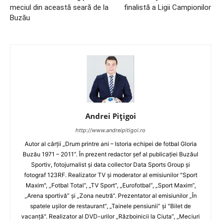
meciul din această seară de la
finalistă a Ligii Campionilor
Buzău
Andrei Pițigoi
http://www.andreipitigoi.ro
Autor al cărţii „Drum printre ani – Istoria echipei de fotbal Gloria
Buzău 1971 – 2011”. În prezent redactor şef al publicaţiei Buzăul
Sportiv, fotojurnalist şi data collector Data Sports Group şi
fotograf 123RF. Realizator TV şi moderator al emisiunilor "Sport
Maxim", „Fotbal Total”, „TV Sport”, „Eurofotbal”, „Sport Maxim”,
„Arena sportivă” şi „Zona neutră”. Prezentator al emisiunilor „În
spatele uşilor de restaurant”, „Tainele pensiunii” şi "Bilet de
vacanţă". Realizator al DVD-urilor „Războinicii la Ciuta”, „Meciuri