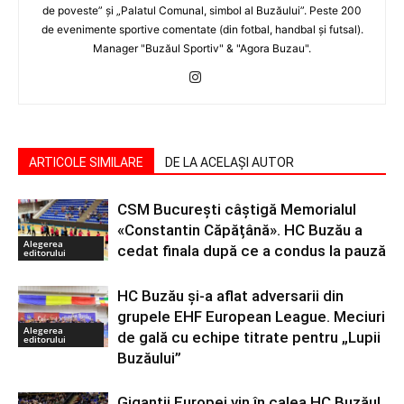
de poveste” şi „Palatul Comunal, simbol al Buzăului”. Peste 200
de evenimente sportive comentate (din fotbal, handbal şi futsal).
Manager "Buzăul Sportiv" & "Agora Buzau".
ARTICOLE SIMILARE
DE LA ACELAȘI AUTOR
CSM București câștigă Memorialul
«Constantin Căpățână». HC Buzău a
Alegerea
cedat finala după ce a condus la pauză
editorului
HC Buzău și-a aflat adversarii din
grupele EHF European League. Meciuri
Alegerea
de gală cu echipe titrate pentru „Lupii
editorului
Buzăului”
Giganții Europei vin în calea HC Buzău!