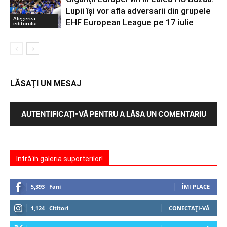
Lupii își vor afla adversarii din grupele
Alegerea
EHF European League pe 17 iulie
editorului
LĂSAȚI UN MESAJ
AUTENTIFICAȚI-VĂ PENTRU A LĂSA UN COMENTARIU
Intră în galeria suporterilor!
5,393
Fani
ÎMI PLACE
1,124
Cititori
CONECTAȚI-VĂ