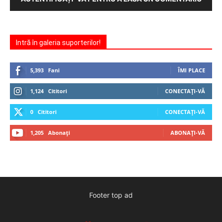
Intră în galeria suporterilor!
5,393
Fani
ÎMI PLACE
1,124
Cititori
CONECTAȚI-VĂ
0
Cititori
CONECTAȚI-VĂ
1,205
Abonați
ABONAȚI-VĂ
Footer top ad