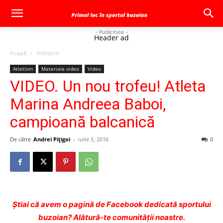
- Publicitate -
Header ad
Acasă
Atletism
Atletism
Materiale video
Video
VIDEO. Un nou trofeu! Atleta
Marina Andreea Baboi,
campioană balcanică
De către
Andrei Pițigoi
-
iulie 5, 2016
0
Ştiai că avem o pagină de Facebook dedicată sportului
buzoian? Alătură-te comunității noastre.