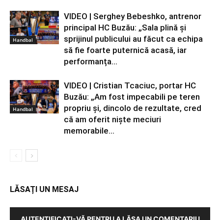
VIDEO | Serghey Bebeshko, antrenor
principal HC Buzău: „Sala plină și
sprijinul publicului au făcut ca echipa
Handbal
să fie foarte puternică acasă, iar
performanța...
VIDEO | Cristian Tcaciuc, portar HC
Buzău: „Am fost impecabili pe teren
propriu și, dincolo de rezultate, cred
Handbal
că am oferit niște meciuri
memorabile...
LĂSAȚI UN MESAJ
AUTENTIFICAȚI-VĂ PENTRU A LĂSA UN COMENTARIU