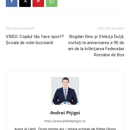
Articolul precedent
Articolul următor
VIDEO. Copilul tău face sport?
Bogdan Dinu şi Steluţa Duţă,
Şcoala de volei buzoiană
invitaţi la aniversarea a 90 de
ani de la înfiinţarea Federației
Române de Box
Andrei Pițigoi
http://www.andreipitigoi.ro
Autor al cărţii „Drum printre ani – Istoria echipei de fotbal Gloria