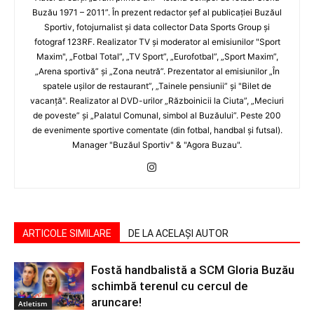
Buzău 1971 – 2011”. În prezent redactor şef al publicaţiei Buzăul
Sportiv, fotojurnalist şi data collector Data Sports Group şi
fotograf 123RF. Realizator TV şi moderator al emisiunilor "Sport
Maxim", „Fotbal Total”, „TV Sport”, „Eurofotbal”, „Sport Maxim”,
„Arena sportivă” şi „Zona neutră”. Prezentator al emisiunilor „În
spatele uşilor de restaurant”, „Tainele pensiunii” şi "Bilet de
vacanţă". Realizator al DVD-urilor „Războinicii la Ciuta”, „Meciuri
de poveste” şi „Palatul Comunal, simbol al Buzăului”. Peste 200
de evenimente sportive comentate (din fotbal, handbal şi futsal).
Manager "Buzăul Sportiv" & "Agora Buzau".
ARTICOLE SIMILARE
DE LA ACELAȘI AUTOR
Fostă handbalistă a SCM Gloria Buzău
schimbă terenul cu cercul de
aruncare!
Atletism