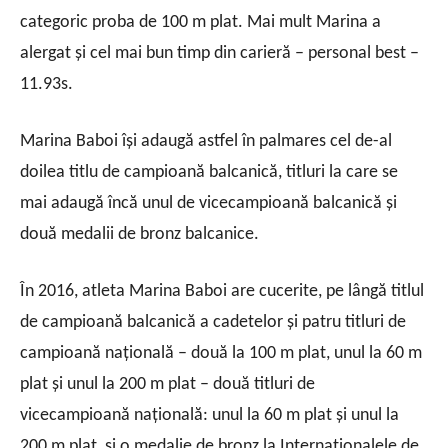
categoric proba de 100 m plat. Mai mult Marina a
alergat și cel mai bun timp din carieră – personal best –
11.93s.
Marina Baboi își adaugă astfel în palmares cel de-al
doilea titlu de campioană balcanică, titluri la care se
mai adaugă încă unul de vicecampioană balcanică și
două medalii de bronz balcanice.
În 2016, atleta Marina Baboi are cucerite, pe lângă titlul
de campioană balcanică a cadetelor și patru titluri de
campioană națională – două la 100 m plat, unul la 60 m
plat și unul la 200 m plat – două titluri de
vicecampioană națională: unul la 60 m plat și unul la
200 m plat, și o medalie de bronz la Internaționalele de