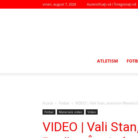
vineri, august 7, 2026
Autentificați-vă / Înregistrați-vă
ATLETISM
FOTB
Acasă
Fotbal
VIDEO | Vali Stan, antrenor Metalul Bu
Fotbal
Materiale video
Video
VIDEO | Vali Stan