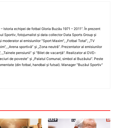
i – Istoria echipei de fotbal Gloria Buzău 1971 – 2011”. În prezent
ul Sportiv, fotojurnalist şi data collector Data Sports Group şi
i moderator al emisiunilor "Sport Maxim", „Fotbal Total”, „TV
xim”, „Arena sportivă” şi „Zona neutră”. Prezentator al emisiunilor
”, „Tainele pensiunii” şi "Bilet de vacanţă". Realizator al DVD-
„Meciuri de poveste” şi „Palatul Comunal, simbol al Buzăului”. Peste
entate (din fotbal, handbal şi futsal). Manager "Buzăul Sportiv"