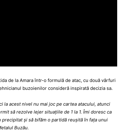
tida de la Amara într-o formulă de atac, cu două vârfuri
ehnicianul buzoienilor consideră inspirată decizia sa.
ici la acest nivel nu mai joc pe cartea atacului, atunci
mit să rezolve lejer situaţiile de 1 la 1. Îmi doresc ca
precipitat şi să bifăm o partidă reuşită în faţa unui
Metalul Buzău.