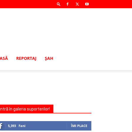
MASĂ
REPORTAJ
ŞAH
Intră în galeria suporterilor!
5,393
Fani
ÎMI PLACE