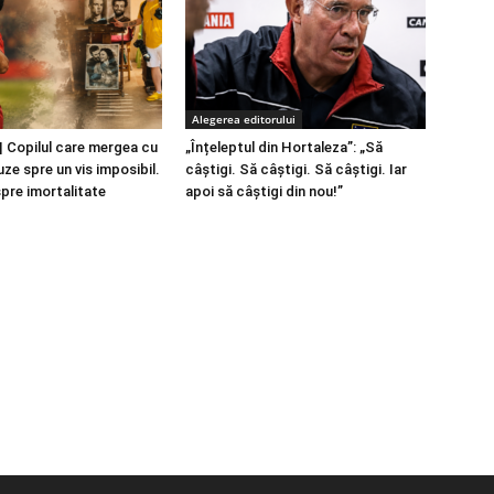
Alegerea editorului
 Copilul care mergea cu
„Înțeleptul din Hortaleza”: „Să
ze spre un vis imposibil.
câștigi. Să câștigi. Să câștigi. Iar
spre imortalitate
apoi să câștigi din nou!”