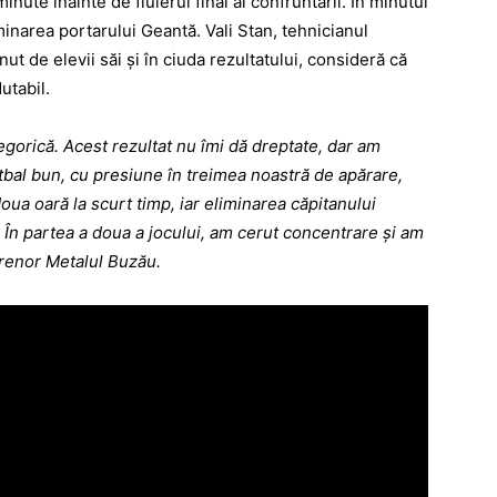
inute înainte de fluierul final al confruntării. În minutul
minarea portarului Geantă. Vali Stan, tehnicianul
ut de elevii săi şi în ciuda rezultatului, consideră că
utabil.
gorică. Acest rezultat nu îmi dă dreptate, dar am
otbal bun, cu presiune în treimea noastră de apărare,
ua oară la scurt timp, iar eliminarea căpitanului
 În partea a doua a jocului, am cerut concentrare şi am
ntrenor Metalul Buzău.