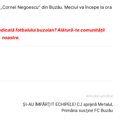
 „Cornel Negoescu” din Buzău. Meciul va începe la ora
dicată fotbalului buzoian? Alătură-te comunității
noastre.
Articolul următor
ŞI-AU ÎMPĂRŢIT ECHIPELE! CJ sprijină Metalul,
Primăria susţine FC Buzău