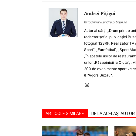
Andrei Pițigoi
http://www.andreipitigoi.ro
Autor al cărţii „Drum printre an
redactor şef al publicaţiei Buză
fotograf 123RF. Realizator TV ş
Sport”, „Eurofotbal”, „Sport Ma
„În spatele uşilor de restaurant
urilor „Războinicii la Ciuta”, 
200 de evenimente sportive com
& "Agora Buzau".
ARTICOLE SIMILARE
DE LA ACELAȘI AUTOR