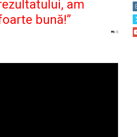
rezultatului, am
 foarte bună!”
0