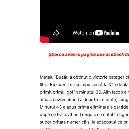
Ştiai că avem o pagină de Facebook de
Metalul Buzău a obţinut o victorie categoric
III-a. Buzoienii s-au impus cu 4 la 0 în depl
primit primul gol în minutul 36. Alin Iacob 
atac a buzoienilor. La doar trei minute, Lun
Minutul 43 a adus prima eliminare a partidei
după ce l-a lovit pe Lungoci cu cotul în figur
superioritate numerică şi la adăpostul celor