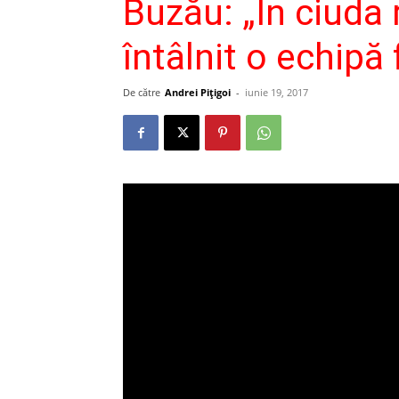
Buzău: „În ciuda 
întâlnit o echipă
De către
Andrei Pițigoi
-
iunie 19, 2017