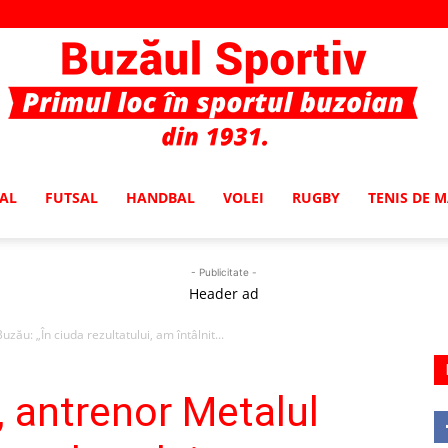
AL
FUTSAL
HANDBAL
VOLEI
RUGBY
TENIS DE 
Buzaul
- Publicitate -
Header ad
zău: „În ciuda rezultatului, am întâlnit...
Sportiv
, antrenor Metalul