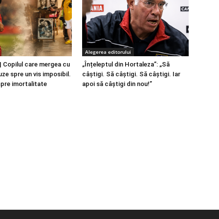
Alegerea editorului
 Copilul care mergea cu
„Înțeleptul din Hortaleza”: „Să
ze spre un vis imposibil.
câștigi. Să câștigi. Să câștigi. Iar
spre imortalitate
apoi să câștigi din nou!”