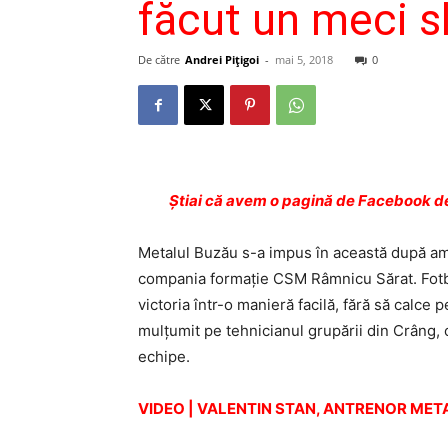
făcut un meci sl
De către
Andrei Pițigoi
-
mai 5, 2018
0
Ştiai că avem o pagină de Facebook de
Metalul Buzău s-a impus în această după ami
compania formaţie CSM Râmnicu Sărat. Fotbal
victoria într-o manieră facilă, fără să calce 
mulţumit pe tehnicianul grupării din Crâng, 
echipe.
VIDEO | VALENTIN STAN, ANTRENOR ME