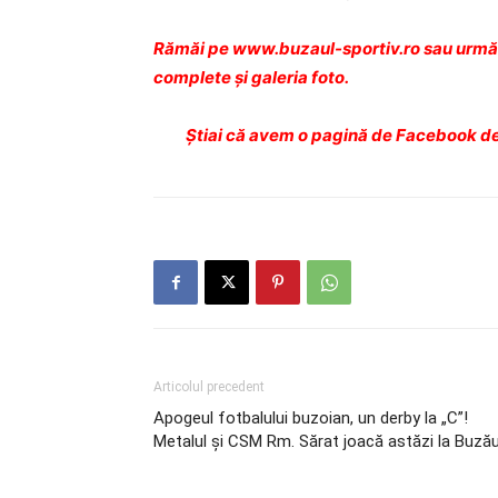
Rămăi pe www.buzaul-sportiv.ro sau urmăr
complete şi galeria foto.
Ştiai că avem o pagină de Facebook de
Articolul precedent
Apogeul fotbalului buzoian, un derby la „C”!
Metalul şi CSM Rm. Sărat joacă astăzi la Buză