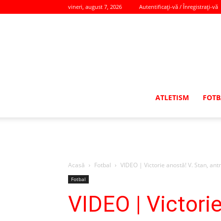
vineri, august 7, 2026
Autentificați-vă / Înregistrați-vă
ATLETISM
FOTB
Acasă
Fotbal
VIDEO | Victorie anostă! V. Stan, ant
Fotbal
VIDEO | Victorie