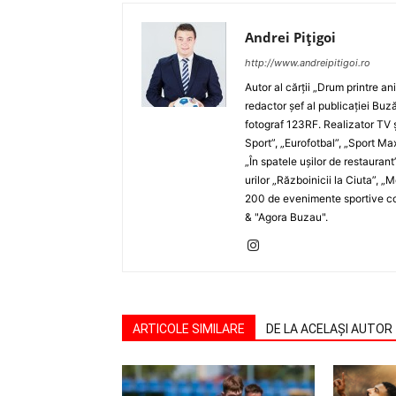
Andrei Pițigoi
http://www.andreipitigoi.ro
Autor al cărţii „Drum printre an
redactor şef al publicaţiei Buză
fotograf 123RF. Realizator TV ş
Sport”, „Eurofotbal”, „Sport Ma
„În spatele uşilor de restaurant
urilor „Războinicii la Ciuta”, 
200 de evenimente sportive com
& "Agora Buzau".
ARTICOLE SIMILARE
DE LA ACELAȘI AUTOR