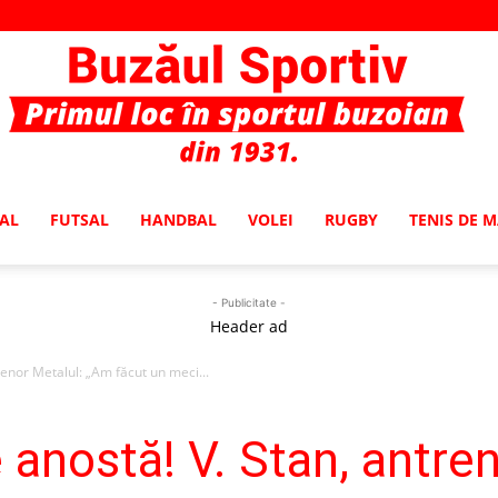
AL
FUTSAL
HANDBAL
VOLEI
RUGBY
TENIS DE 
Buzaul
- Publicitate -
Header ad
renor Metalul: „Am făcut un meci...
Sportiv
 anostă! V. Stan, antre