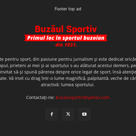
Footer top ad
te pentru sport, din pasiune pentru jurnalism şi este dedicat oricăr
ul, prieteni ai mei şi ai sportului s-au alăturat acestui demers, p
nvitat să-şi spună părerea despre orice legat de sport, însă atenţi
olerate. Vă invit cu drag într-o lume magnifică, palpitantă, veche de
atractivă: lumea sportului.
Contactați-ne:
buzaulsportiv@yahoo.com