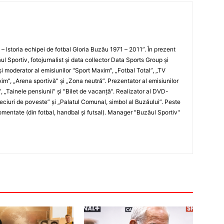
i – Istoria echipei de fotbal Gloria Buzău 1971 – 2011”. În prezent
ul Sportiv, fotojurnalist şi data collector Data Sports Group şi
i moderator al emisiunilor "Sport Maxim", „Fotbal Total”, „TV
xim”, „Arena sportivă” şi „Zona neutră”. Prezentator al emisiunilor
”, „Tainele pensiunii” şi "Bilet de vacanţă". Realizator al DVD-
„Meciuri de poveste” şi „Palatul Comunal, simbol al Buzăului”. Peste
entate (din fotbal, handbal şi futsal). Manager "Buzăul Sportiv"