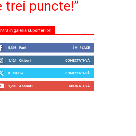
 trei puncte!”
Intră în galeria suporterilor!
5,393
Fani
ÎMI PLACE
1,124
Cititori
CONECTAȚI-VĂ
0
Cititori
CONECTAȚI-VĂ
1,205
Abonați
ABONAȚI-VĂ