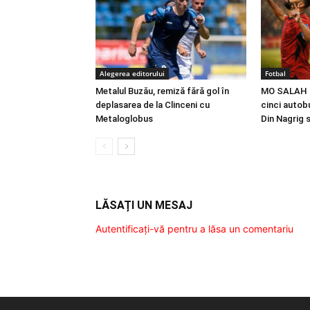
Alegerea editorului
Fotbal
Metalul Buzău, remiză fără gol în
MO SALAH |
deplasarea de la Clinceni cu
cinci autobu
Metaloglobus
Din Nagrig 
LĂSAȚI UN MESAJ
Autentificați-vă pentru a lăsa un comentariu