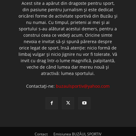
Acest site a apărut din dragoste pentru sport,
din pasiune pentru jurnalism şi este dedicat
oricărei forme de activitate sportivă din Buzău şi
nu numai. Cu timpul, prieteni ai mei şi ai
sportului s-au alăturat acestui demers, pentru a
construi ceea ce vedeţi acum. Oricine simte
nevoia e invitat să-şi spună părerea despre
orice legat de sport, însă atenţie: nicio formă de
limbaj vulgar şi nicio jignire nu vor fi tolerate. Vă
invit cu drag într-o lume magnifică, palpitantă,
veche de când lumea dar mereu nouă şi
atractivă: lumea sportului.
Contactați-ne:
buzaulsportiv@yahoo.com
Contact
Emisiunea BUZĂUL SPORTIV