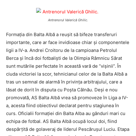
Antrenorul Valerică Ghilic.
Formaţia din Balta Albă a reuşit să bifeze transferuri
importante, care ar face invidioase chiar şi componentele
ligii a IV-a. Andrei Croitoru de la campioana Petrolul
Berca şi încă doi fotbalişti de la Olimpia Râmnicu Sărat
sunt mutările perfectate în această vară de “vişinii”. În
ciuda victoriei la scor, tehnicianul celor de la Balta Albă a
tras un semnal de alarmă în privinţa arbitrajului, care a
lăsat de dorit în disputa cu Poşta Câlnău. Deşi e nou
promovată, AS Balta Albă vrea să promoveze în Liga a IV-
a, acesta fiind obiectivul declarat pentru stagiunea în
curs. Oficialii formaţiei din Balta Alba au gânduri mari cu
echipa de fotbal. AS Balta Albă ocupă locul doi, fiind
despărţită de golaveraj de liderul Pescăruşul Luciu. Etapa