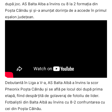
după joc. AS Balta Alba a învins cu 8 la 2 formaţia din
Poşta Câlnău şi şi-a anunţat dorinţa de a accede în primul
eşalon judeţean.
Debutantă în Liga a V-a, AS Balta Albă a învins la scor
Pheonix Poşta Câlnău şi se află pe locul doi după prima
etapă, fiind despărţită de golaveraj de fotoliu de lider.
Fotbaliştii din Balta Albă au învins cu 8-2 confruntarea cu
cei din Poşta Câlnău.