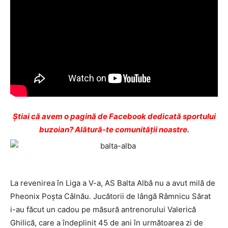
Ştiai că avem o pagină de Facebook dedicată sportului
buzoian? Alătură-te comunității noastre.
La revenirea în Liga a V-a, AS Balta Albă nu a avut milă de
Pheonix Poşta Câlnău. Jucătorii de lângă Râmnicu Sărat
i-au făcut un cadou pe măsură antrenorului Valerică
Ghilică, care a îndeplinit 45 de ani în următoarea zi de