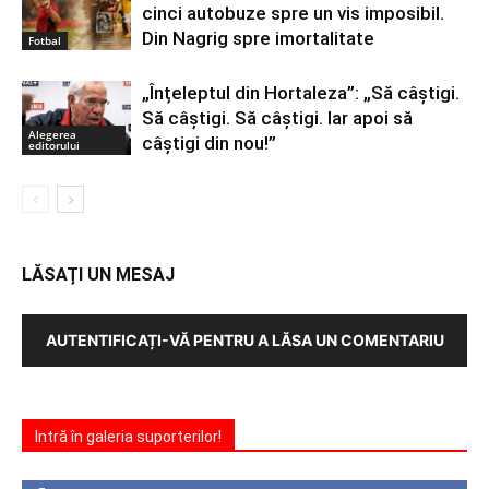
cinci autobuze spre un vis imposibil.
Din Nagrig spre imortalitate
Fotbal
„Înțeleptul din Hortaleza”: „Să câștigi.
Să câștigi. Să câștigi. Iar apoi să
Alegerea
câștigi din nou!”
editorului
LĂSAȚI UN MESAJ
AUTENTIFICAȚI-VĂ PENTRU A LĂSA UN COMENTARIU
Intră în galeria suporterilor!