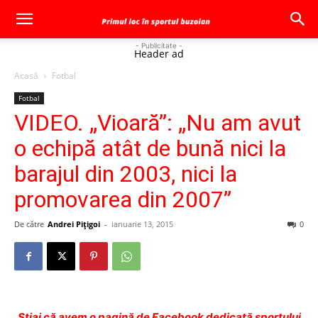
- Publicitate -
Header ad
Acasă
Fotbal
Fotbal
VIDEO. „Vioară”: „Nu am avut
o echipă atât de bună nici la
barajul din 2003, nici la
promovarea din 2007”
De către
Andrei Pițigoi
-
ianuarie 13, 2015
0
Ştiai că avem o pagină de Facebook dedicată sportului