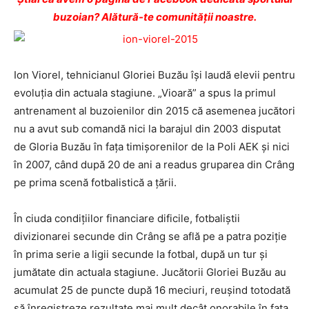
buzoian? Alătură-te comunității noastre.
Ion Viorel, tehnicianul Gloriei Buzău îşi laudă elevii pentru
evoluţia din actuala stagiune. „Vioară” a spus la primul
antrenament al buzoienilor din 2015 că asemenea jucători
nu a avut sub comandă nici la barajul din 2003 disputat
de Gloria Buzău în faţa timişorenilor de la Poli AEK şi nici
în 2007, când după 20 de ani a readus gruparea din Crâng
pe prima scenă fotbalistică a ţării.
În ciuda condiţiilor financiare dificile, fotbaliştii
divizionarei secunde din Crâng se află pe a patra poziţie
în prima serie a ligii secunde la fotbal, după un tur şi
jumătate din actuala stagiune. Jucătorii Gloriei Buzău au
acumulat 25 de puncte după 16 meciuri, reuşind totodată
să înregistreze rezultate mai mult decât onorabile în faţa