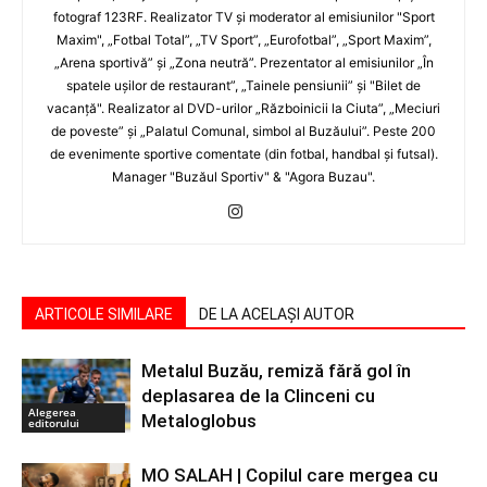
fotograf 123RF. Realizator TV şi moderator al emisiunilor "Sport
Maxim", „Fotbal Total”, „TV Sport”, „Eurofotbal”, „Sport Maxim”,
„Arena sportivă” şi „Zona neutră”. Prezentator al emisiunilor „În
spatele uşilor de restaurant”, „Tainele pensiunii” şi "Bilet de
vacanţă". Realizator al DVD-urilor „Războinicii la Ciuta”, „Meciuri
de poveste” şi „Palatul Comunal, simbol al Buzăului”. Peste 200
de evenimente sportive comentate (din fotbal, handbal şi futsal).
Manager "Buzăul Sportiv" & "Agora Buzau".
ARTICOLE SIMILARE
DE LA ACELAȘI AUTOR
Metalul Buzău, remiză fără gol în
deplasarea de la Clinceni cu
Alegerea
Metaloglobus
editorului
MO SALAH | Copilul care mergea cu