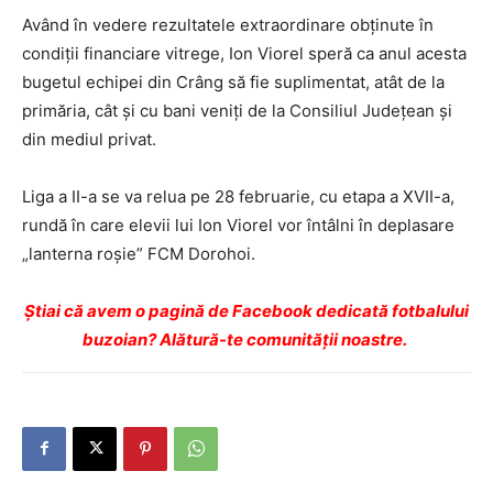
Având în vedere rezultatele extraordinare obţinute în
condiţii financiare vitrege, Ion Viorel speră ca anul acesta
bugetul echipei din Crâng să fie suplimentat, atât de la
primăria, cât şi cu bani veniţi de la Consiliul Judeţean şi
din mediul privat.
Liga a II-a se va relua pe 28 februarie, cu etapa a XVII-a,
rundă în care elevii lui Ion Viorel vor întâlni în deplasare
„lanterna roşie” FCM Dorohoi.
Ştiai că avem o pagină de Facebook dedicată fotbalului
buzoian? Alătură-te comunității noastre.