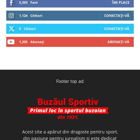
5,393
Fani
ÎMI PLACE
1,124
Cititori
CONECTAȚI-VĂ
0
Cititori
CONECTAȚI-VĂ
1,205
Abonați
ABONAȚI-VĂ
Footer top ad
Acest site a apărut din dragoste pentru sport,
din pasiune pentru jurnalism şi este dedicat