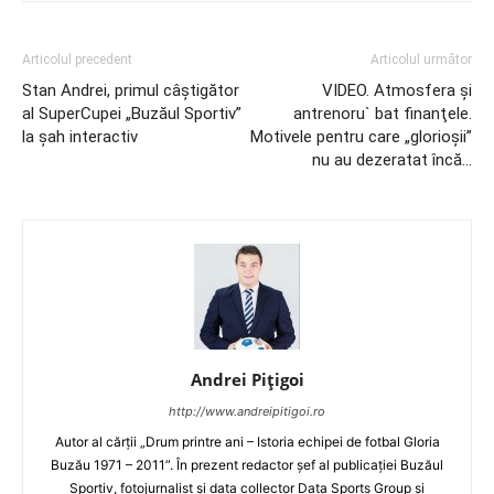
Articolul precedent
Articolul următor
Stan Andrei, primul câştigător
VIDEO. Atmosfera şi
al SuperCupei „Buzăul Sportiv”
antrenoru` bat finanţele.
la şah interactiv
Motivele pentru care „glorioşii”
nu au dezeratat încă…
Andrei Pițigoi
http://www.andreipitigoi.ro
Autor al cărţii „Drum printre ani – Istoria echipei de fotbal Gloria
Buzău 1971 – 2011”. În prezent redactor şef al publicaţiei Buzăul
Sportiv, fotojurnalist şi data collector Data Sports Group şi