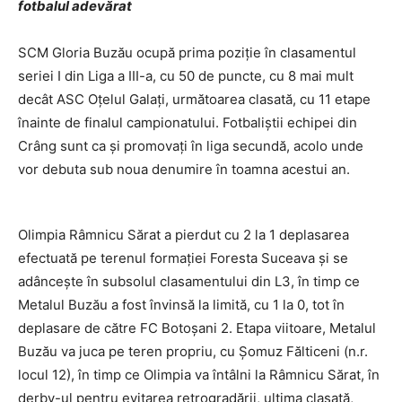
fotbalul adevărat
SCM Gloria Buzău ocupă prima poziţie în clasamentul
seriei I din Liga a III-a, cu 50 de puncte, cu 8 mai mult
decât ASC Oţelul Galaţi, următoarea clasată, cu 11 etape
înainte de finalul campionatului. Fotbaliştii echipei din
Crâng sunt ca şi promovaţi în liga secundă, acolo unde
vor debuta sub noua denumire în toamna acestui an.
Olimpia Râmnicu Sărat a pierdut cu 2 la 1 deplasarea
efectuată pe terenul formaţiei Foresta Suceava şi se
adânceşte în subsolul clasamentului din L3, în timp ce
Metalul Buzău a fost învinsă la limită, cu 1 la 0, tot în
deplasare de către FC Botoşani 2. Etapa viitoare, Metalul
Buzău va juca pe teren propriu, cu Şomuz Fălticeni (n.r.
locul 12), în timp ce Olimpia va întâlni la Râmnicu Sărat, în
derby-ul pentru evitarea retrogradării, ultima clasată,