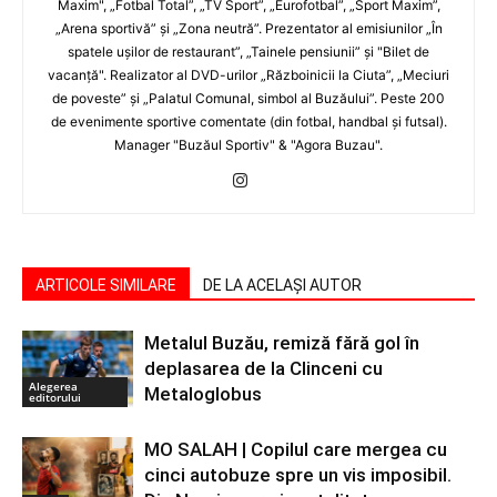
Maxim", „Fotbal Total”, „TV Sport”, „Eurofotbal”, „Sport Maxim”,
„Arena sportivă” şi „Zona neutră”. Prezentator al emisiunilor „În
spatele uşilor de restaurant”, „Tainele pensiunii” şi "Bilet de
vacanţă". Realizator al DVD-urilor „Războinicii la Ciuta”, „Meciuri
de poveste” şi „Palatul Comunal, simbol al Buzăului”. Peste 200
de evenimente sportive comentate (din fotbal, handbal şi futsal).
Manager "Buzăul Sportiv" & "Agora Buzau".
ARTICOLE SIMILARE
DE LA ACELAȘI AUTOR
Metalul Buzău, remiză fără gol în
deplasarea de la Clinceni cu
Alegerea
Metaloglobus
editorului
MO SALAH | Copilul care mergea cu
cinci autobuze spre un vis imposibil.