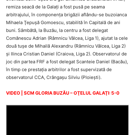
remiza seacă de la Galaţi a fost pusă pe seama
arbitrajului, în componenţa brigăzii aflându-se buzoianca
Mihaela Ţepuşă Gomoescu, stabilită în Capitală de ani
buni. Sâmbătă, la Buzău, la centru a fost delegat
Comănescu Adrian (Râmnicu Vâlcea, Liga 1), ajutat la cele
două tușe de Mihailă Alexandru (Râmnicu Vâlcea, Liga 2)
și Ilinca Cristian Daniel (Craiova, Liga 2). Observatorul de
joc din partea FRF a fost delegat Scanteie Daniel (Bacău),
în timp ce prestația arbitrilor a fost supervizată de
observatorul CCA, Crângaşu Silviu (Ploieşti).
VIDEO | SCM GLORIA BUZĂU – OŢELUL GALAŢI: 5-0