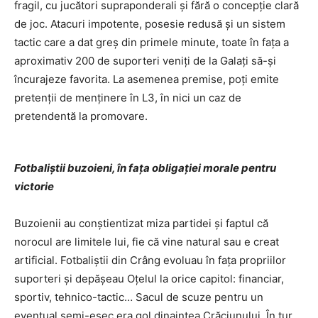
fragil, cu jucători supraponderali şi fără o concepţie clară
de joc. Atacuri impotente, posesie redusă şi un sistem
tactic care a dat greş din primele minute, toate în faţa a
aproximativ 200 de suporteri veniţi de la Galaţi să-şi
încurajeze favorita. La asemenea premise, poţi emite
pretenţii de menţinere în L3, în nici un caz de
pretendentă la promovare.
Fotbaliştii buzoieni, în faţa obligaţiei morale pentru
victorie
Buzoienii au conştientizat miza partidei şi faptul că
norocul are limitele lui, fie că vine natural sau e creat
artificial. Fotbaliştii din Crâng evoluau în faţa propriilor
suporteri şi depăşeau Oţelul la orice capitol: financiar,
sportiv, tehnico-tactic… Sacul de scuze pentru un
eventual semi-eşec era gol dinaintea Crăciunului. În tur,