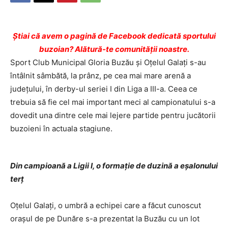
Ştiai că avem o pagină de Facebook dedicată sportului
buzoian? Alătură-te comunității noastre.
Sport Club Municipal Gloria Buzău şi Oţelul Galaţi s-au
întâlnit sâmbătă, la prânz, pe cea mai mare arenă a
judeţului, în derby-ul seriei I din Liga a III-a. Ceea ce
trebuia să fie cel mai important meci al campionatului s-a
dovedit una dintre cele mai lejere partide pentru jucătorii
buzoieni în actuala stagiune.
Din campioană a Ligii I, o formaţie de duzină a eşalonului
terţ
Oţelul Galaţi, o umbră a echipei care a făcut cunoscut
oraşul de pe Dunăre s-a prezentat la Buzău cu un lot