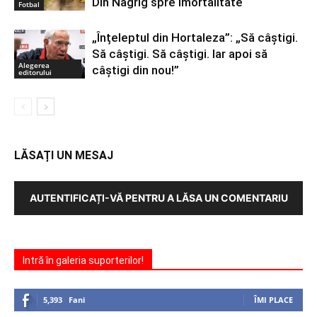
Din Nagrig spre imortalitate
Fotbal
„Înțeleptul din Hortaleza”: „Să câștigi.
Să câștigi. Să câștigi. Iar apoi să
Alegerea
câștigi din nou!”
editorului
LĂSAȚI UN MESAJ
AUTENTIFICAȚI-VĂ PENTRU A LĂSA UN COMENTARIU
Intră în galeria suporterilor!
5,393
Fani
ÎMI PLACE