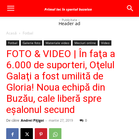
- Publicitate -
Header ad
Acasă
Fotbal
Fotbal
Galerie foto
Materiale video
Meciuri online
Video
FOTO & VIDEO | În faţa a
6.000 de suporteri, Oţelul
Galaţi a fost umilită de
Gloria! Noua echipă din
Buzău, cale liberă spre
eşalonul secund
De către
Andrei Pițigoi
-
martie 27, 2019
0