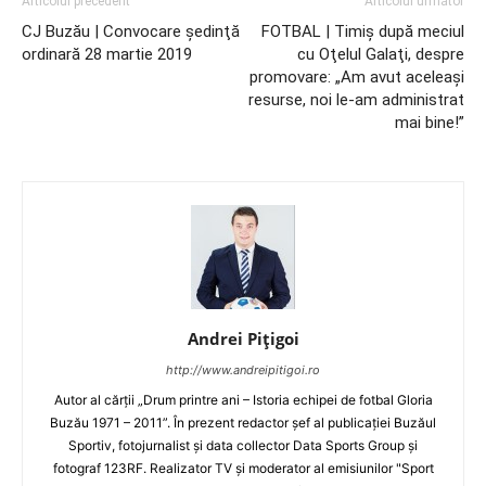
Articolul precedent
Articolul următor
CJ Buzău | Convocare şedinţă
FOTBAL | Timiş după meciul
ordinară 28 martie 2019
cu Oţelul Galaţi, despre
promovare: „Am avut aceleaşi
resurse, noi le-am administrat
mai bine!”
Andrei Pițigoi
http://www.andreipitigoi.ro
Autor al cărţii „Drum printre ani – Istoria echipei de fotbal Gloria
Buzău 1971 – 2011”. În prezent redactor şef al publicaţiei Buzăul
Sportiv, fotojurnalist şi data collector Data Sports Group şi
fotograf 123RF. Realizator TV şi moderator al emisiunilor "Sport