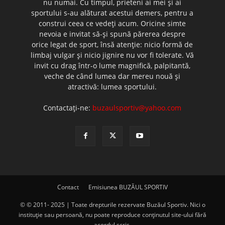
nu numai. Cu timpul, prieteni ai mei şi ai
sportului s-au alăturat acestui demers, pentru a
construi ceea ce vedeţi acum. Oricine simte
nevoia e invitat să-şi spună părerea despre
orice legat de sport, însă atenţie: nicio formă de
limbaj vulgar şi nicio jignire nu vor fi tolerate. Vă
invit cu drag într-o lume magnifică, palpitantă,
veche de când lumea dar mereu nouă şi
atractivă: lumea sportului.
Contactați-ne:
buzaulsportiv@yahoo.com
Contact
Emisiunea BUZĂUL SPORTIV
© © 2011- 2025 | Toate drepturile rezervate Buzăul Sportiv. Nici o
instituţie sau persoană, nu poate reproduce conţinutul site-ului fără
acordul scris.