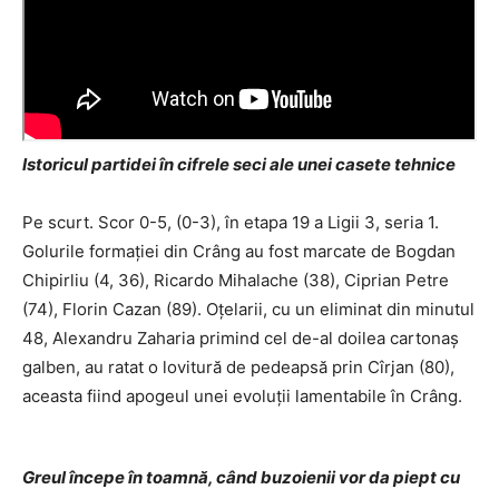
Istoricul partidei în cifrele seci ale unei casete tehnice
Pe scurt. Scor 0-5, (0-3), în etapa 19 a Ligii 3, seria 1.
Golurile formației din Crâng au fost marcate de Bogdan
Chipirliu (4, 36), Ricardo Mihalache (38), Ciprian Petre
(74), Florin Cazan (89). Oțelarii, cu un eliminat din minutul
48, Alexandru Zaharia primind cel de-al doilea cartonaș
galben, au ratat o lovitură de pedeapsă prin Cîrjan (80),
aceasta fiind apogeul unei evoluţii lamentabile în Crâng.
Greul începe în toamnă, când buzoienii vor da piept cu