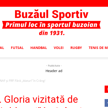
AL
FUTSAL
HANDBAL
VOLEI
RUGBY
TENIS DE 
Buzaul
- Publicitate -
Header ad
AF şi FRF! Fără „blaturi” în Crâng!
Sportiv
Gloria vizitată de