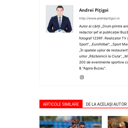
Andrei Pițigoi
http://www.andreipitigoi.ro
Autor al cărţii „Drum printre an
redactor şef al publicaţiei Buză
fotograf 123RF. Realizator TV ş
Sport”, „Eurofotbal”, „Sport Ma
„În spatele uşilor de restaurant
urilor „Războinicii la Ciuta”, 
200 de evenimente sportive com
& "Agora Buzau".
ARTICOLE SIMILARE
DE LA ACELAȘI AUTOR