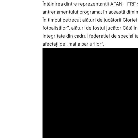
Întâlnirea dintre reprezentanţii AFAN – FRF ş
antrenamentului programat în această dimine
În timpul petrecut alături de jucătorii Glori
fotbaliştilor”, alături de fostul jucător Căt
Integritate din cadrul federaţiei de specialit
afectaţi de „mafia pariurilor”.