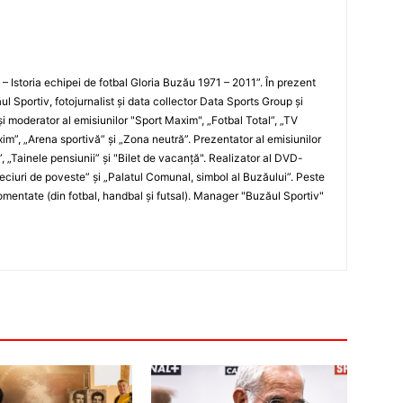
i – Istoria echipei de fotbal Gloria Buzău 1971 – 2011”. În prezent
ul Sportiv, fotojurnalist şi data collector Data Sports Group şi
i moderator al emisiunilor "Sport Maxim", „Fotbal Total”, „TV
xim”, „Arena sportivă” şi „Zona neutră”. Prezentator al emisiunilor
”, „Tainele pensiunii” şi "Bilet de vacanţă". Realizator al DVD-
„Meciuri de poveste” şi „Palatul Comunal, simbol al Buzăului”. Peste
entate (din fotbal, handbal şi futsal). Manager "Buzăul Sportiv"