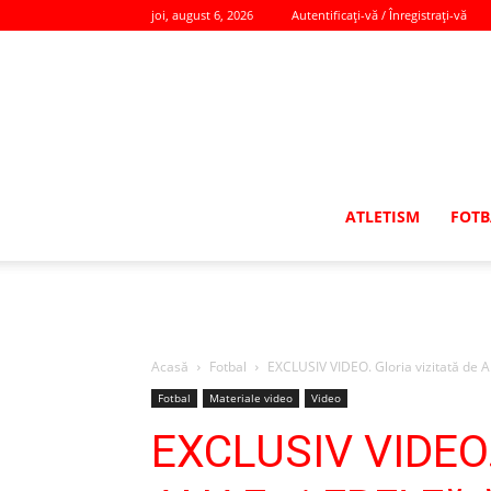
joi, august 6, 2026
Autentificați-vă / Înregistrați-vă
ATLETISM
FOTB
Acasă
Fotbal
EXCLUSIV VIDEO. Gloria vizitată de AN
Fotbal
Materiale video
Video
EXCLUSIV VIDEO. 