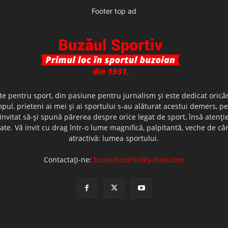
Footer top ad
te pentru sport, din pasiune pentru jurnalism şi este dedicat oricăr
ul, prieteni ai mei şi ai sportului s-au alăturat acestui demers, p
nvitat să-şi spună părerea despre orice legat de sport, însă atenţi
olerate. Vă invit cu drag într-o lume magnifică, palpitantă, veche de
atractivă: lumea sportului.
Contactați-ne:
buzaulsportiv@yahoo.com