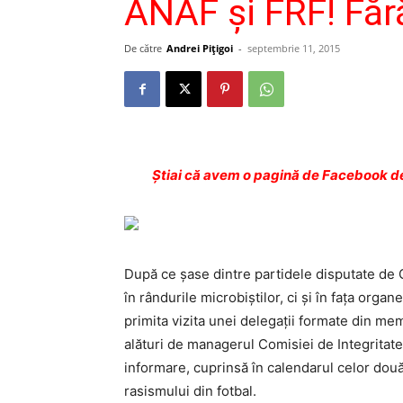
ANAF şi FRF! Fără
De către
Andrei Pițigoi
-
septembrie 11, 2015
Ştiai că avem o pagină de Facebook de
După ce şase dintre partidele disputate de Gl
în rândurile microbiştilor, ci şi în faţa organ
primita vizita unei delegaţii formate din mem
alături de managerul Comisiei de Integritate
informare, cuprinsă în calendarul celor două 
rasismului din fotbal.