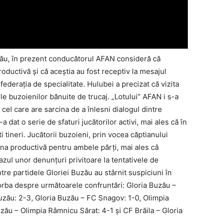
uzău, în prezent conducătorul AFAN consideră că
productivă şi că aceştia au fost receptiv la mesajul
 federaţia de specialitate. Hulubei a precizat că vizita
le buzoienilor bănuite de trucaj. „Lotului” AFAN i s-a
cel care are sarcina de a înlesni dialogul dintre
a dat o serie de sfaturi jucătorilor activi, mai ales că în
ti tineri. Jucătorii buzoieni, prin vocea căptianului
una productivă pentru ambele părţi, mai ales că
 cazul unor denunţuri privitoare la tentativele de
dintre partidele Gloriei Buzău au stârnit suspiciuni în
 vorba despre următoarele confruntări: Gloria Buzău –
uzău: 2-3, Gloria Buzău – FC Snagov: 1-0, Olimpia
zău – Olimpia Râmnicu Sărat: 4-1 şi CF Brăila – Gloria