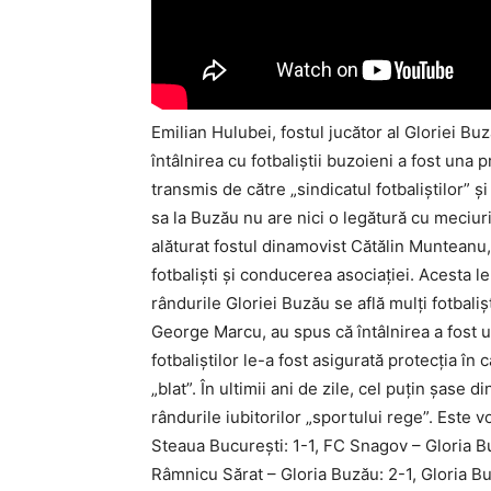
Emilian Hulubei, fostul jucător al Gloriei B
întâlnirea cu fotbaliştii buzoieni a fost una 
transmis de către „sindicatul fotbaliştilor” şi
sa la Buzău nu are nici o legătură cu meciuri
alăturat fostul dinamovist Cătălin Munteanu, 
fotbalişti şi conducerea asociaţiei. Acesta le-
rândurile Gloriei Buzău se află mulţi fotbaliş
George Marcu, au spus că întâlnirea a fost 
fotbaliştilor le-a fost asigurată protecţia în
„blat”. În ultimii ani de zile, cel puţin şase 
rândurile iubitorilor „sportului rege”. Este
Steaua Bucureşti: 1-1, FC Snagov – Gloria B
Râmnicu Sărat – Gloria Buzău: 2-1, Gloria Bu