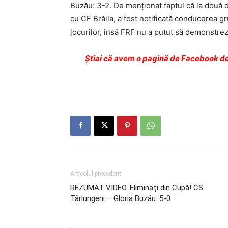
Buzău: 3-2. De menţionat faptul că la două d
cu CF Brăila, a fost notificată conducerea g
jocurilor, însă FRF nu a putut să demonstre
Ştiai că avem o pagină de Facebook de
Articolul precedent
REZUMAT VIDEO. Eliminaţi din Cupă! CS
Târlungeni – Gloria Buzău: 5-0