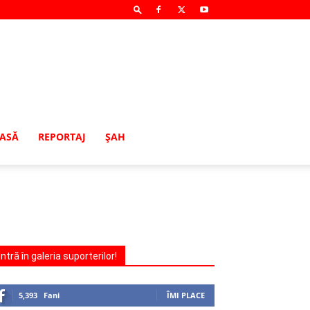
MASĂ
REPORTAJ
ŞAH
Intră în galeria suporterilor!
5,393
Fani
ÎMI PLACE