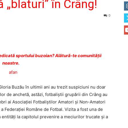
 „blaturi” în Crâng!
0
dicată sportului buzoian? Alătură-te comunității
noastre.
oria Buzău în ultimii ani au trezit suspiciuni nu doar
elor de anchetă, astăzi, fotbaliştii grupării din Crâng au
bri ai Asociaţiei Fotbaliştilor Amatori şi Non-Amatori
 a Federaţiei Române de Fotbal. Vizita a fost una de
entităţi la capitolul prevenire a meciurilor trucate şi a