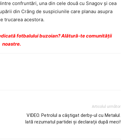
intre confruntări, una din cele două cu Snagov şi cea
rupării din Crâng de suspiciunile care planau asupra
ze trucarea acestora.
dicată fotbalului buzoian? Alătură-te comunității
noastre.
Articolul următor
VIDEO. Petrolul a câştigat derby-ul cu Metalul.
Iată rezumatul partidei şi declaraţii după meci!