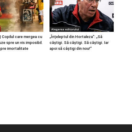
Alegerea editorului
 Copilul care mergea cu
„Înțeleptul din Hortaleza”: „Să
ze spre un vis imposibil.
câștigi. Să câștigi. Să câștigi. Iar
spre imortalitate
apoi să câștigi din nou!”