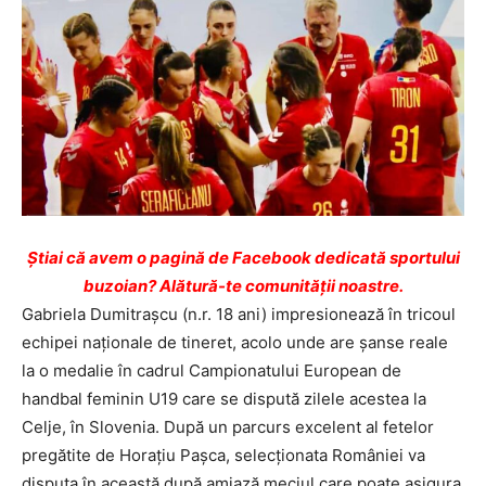
Ştiai că avem o pagină de Facebook dedicată sportului
buzoian? Alătură-te comunității noastre.
Gabriela Dumitrașcu (n.r. 18 ani) impresionează în tricoul
echipei naţionale de tineret, acolo unde are şanse reale
la o medalie în cadrul Campionatului European de
handbal feminin U19 care se dispută zilele acestea la
Celje, în Slovenia. După un parcurs excelent al fetelor
pregătite de Horaţiu Paşca, selecţionata României va
disputa în această după amiază meciul care poate asigura