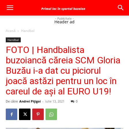
- Publicitate -
Header ad
Acasă
Handbal
Handbal
FOTO | Handbalista
buzoiancă căreia SCM Gloria
Buzău i-a dat cu piciorul
joacă astăzi pentru un loc în
careul de aşi al EURO U19!
De către
Andrei Pițigoi
-
iulie 13, 2021
0