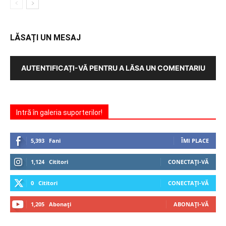
LĂSAȚI UN MESAJ
AUTENTIFICAȚI-VĂ PENTRU A LĂSA UN COMENTARIU
Intră în galeria suporterilor!
5,393
Fani
ÎMI PLACE
1,124
Cititori
CONECTAȚI-VĂ
0
Cititori
CONECTAȚI-VĂ
1,205
Abonați
ABONAȚI-VĂ