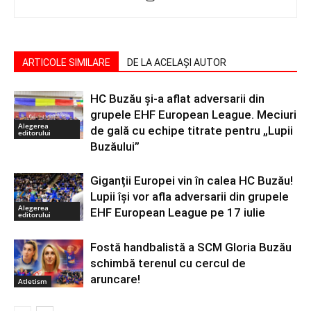
ARTICOLE SIMILARE
DE LA ACELAȘI AUTOR
HC Buzău și-a aflat adversarii din
grupele EHF European League. Meciuri
Alegerea
de gală cu echipe titrate pentru „Lupii
editorului
Buzăului”
Giganții Europei vin în calea HC Buzău!
Lupii își vor afla adversarii din grupele
Alegerea
EHF European League pe 17 iulie
editorului
Fostă handbalistă a SCM Gloria Buzău
schimbă terenul cu cercul de
aruncare!
Atletism