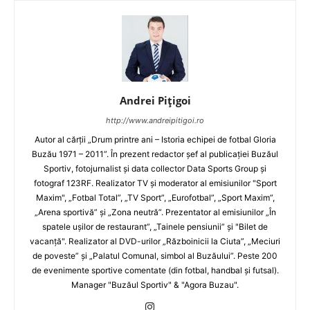
Andrei Pițigoi
http://www.andreipitigoi.ro
Autor al cărţii „Drum printre ani – Istoria echipei de fotbal Gloria
Buzău 1971 – 2011”. În prezent redactor şef al publicaţiei Buzăul
Sportiv, fotojurnalist şi data collector Data Sports Group şi
fotograf 123RF. Realizator TV şi moderator al emisiunilor "Sport
Maxim", „Fotbal Total”, „TV Sport”, „Eurofotbal”, „Sport Maxim”,
„Arena sportivă” şi „Zona neutră”. Prezentator al emisiunilor „În
spatele uşilor de restaurant”, „Tainele pensiunii” şi "Bilet de
vacanţă". Realizator al DVD-urilor „Războinicii la Ciuta”, „Meciuri
de poveste” şi „Palatul Comunal, simbol al Buzăului”. Peste 200
de evenimente sportive comentate (din fotbal, handbal şi futsal).
Manager "Buzăul Sportiv" & "Agora Buzau".