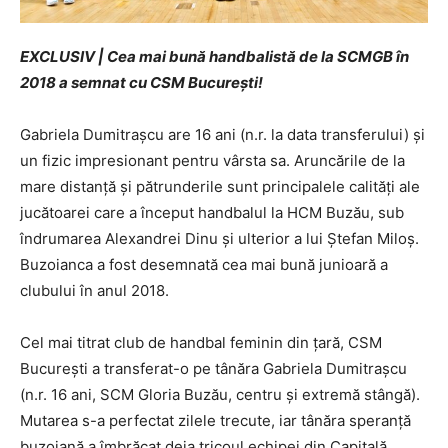
EXCLUSIV | Cea mai bună handbalistă de la SCMGB în
2018 a semnat cu CSM București!
Gabriela Dumitraşcu are 16 ani (n.r. la data transferului) și
un fizic impresionant pentru vârsta sa. Aruncările de la
mare distanță și pătrunderile sunt principalele calități ale
jucătoarei care a început handbalul la HCM Buzău, sub
îndrumarea Alexandrei Dinu și ulterior a lui Ștefan Miloș.
Buzoianca a fost desemnată cea mai bună junioară a
clubului în anul 2018.
Cel mai titrat club de handbal feminin din țară, CSM
București a transferat-o pe tânăra Gabriela Dumitrașcu
(n.r. 16 ani, SCM Gloria Buzău, centru și extremă stângă).
Mutarea s-a perfectat zilele trecute, iar tânăra speranță
buzoiană a îmbrăcat deja tricoul echipei din Capitală.