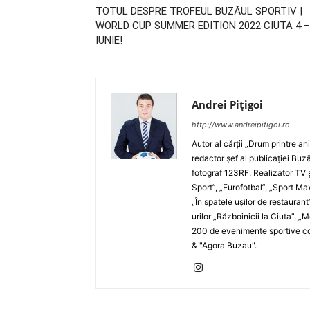
TOTUL DESPRE TROFEUL BUZĂUL SPORTIV |
WORLD CUP SUMMER EDITION 2022 CIUTA 4 –
IUNIE!
Andrei Pițigoi
http://www.andreipitigoi.ro
Autor al cărţii „Drum printre an
redactor şef al publicaţiei Buză
fotograf 123RF. Realizator TV ş
Sport”, „Eurofotbal”, „Sport Ma
„În spatele uşilor de restaurant
urilor „Războinicii la Ciuta”, 
200 de evenimente sportive com
& "Agora Buzau".