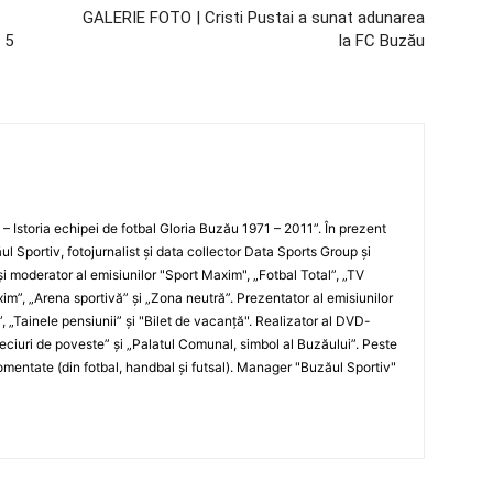
GALERIE FOTO | Cristi Pustai a sunat adunarea
 5
la FC Buzău
i – Istoria echipei de fotbal Gloria Buzău 1971 – 2011”. În prezent
ul Sportiv, fotojurnalist şi data collector Data Sports Group şi
i moderator al emisiunilor "Sport Maxim", „Fotbal Total”, „TV
xim”, „Arena sportivă” şi „Zona neutră”. Prezentator al emisiunilor
”, „Tainele pensiunii” şi "Bilet de vacanţă". Realizator al DVD-
„Meciuri de poveste” şi „Palatul Comunal, simbol al Buzăului”. Peste
entate (din fotbal, handbal şi futsal). Manager "Buzăul Sportiv"