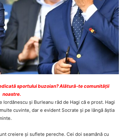
dicată sportului buzoian? Alătură-te comunității
noastre.
pe Iordănescu și Burleanu râd de Hagi că e prost. Hagi
ie multe cuvinte, dar e evident Socrate și pe lângă ăștia
minte.
 sunt creiere și suflete pereche. Cei doi seamănă cu