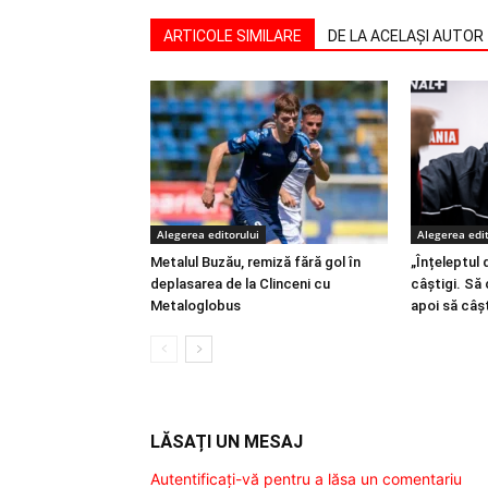
ARTICOLE SIMILARE
DE LA ACELAȘI AUTOR
Alegerea editorului
Alegerea edit
Metalul Buzău, remiză fără gol în
„Înțeleptul 
deplasarea de la Clinceni cu
câștigi. Să 
Metaloglobus
apoi să câșt
LĂSAȚI UN MESAJ
Autentificați-vă pentru a lăsa un comentariu