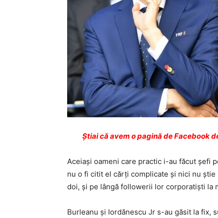
Ştiai că avem o pagină de Facebook de
Aceiași oameni care practic i-au făcut șefi 
nu o fi citit el cărți complicate și nici nu șt
doi, și pe lângă followerii lor corporatiști la 
Burleanu și Iordănescu Jr s-au găsit la fix,