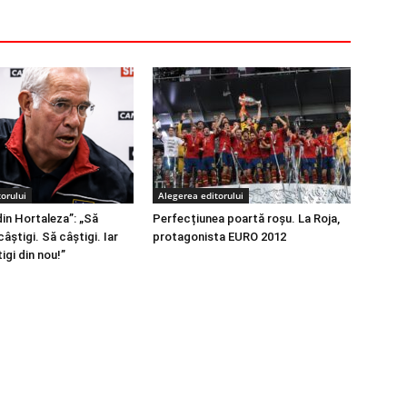
orului
Alegerea editorului
din Hortaleza”: „Să
Perfecțiunea poartă roșu. La Roja,
câștigi. Să câștigi. Iar
protagonista EURO 2012
igi din nou!”