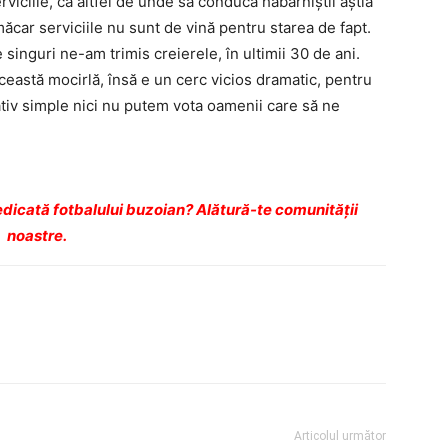
viciile, că altfel de unde să conducă habarniștii ăștia
 măcar serviciile nu sunt de vină pentru starea de fapt.
 singuri ne-am trimis creierele, în ultimii 30 de ani.
ceastă mocirlă, însă e un cerc vicios dramatic, pentru
lativ simple nici nu putem vota oamenii care să ne
dicată fotbalului buzoian? Alătură-te comunității
noastre.
Articolul următor