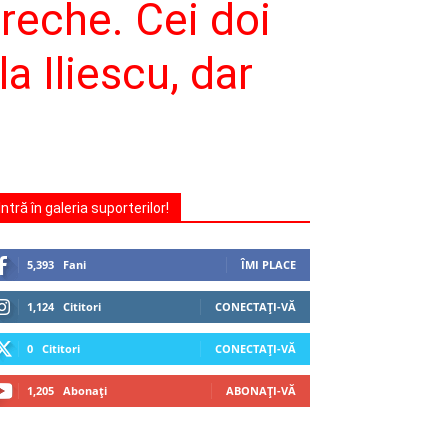
pereche. Cei doi
a Iliescu, dar
Intră în galeria suporterilor!
5,393
Fani
ÎMI PLACE
1,124
Cititori
CONECTAȚI-VĂ
0
Cititori
CONECTAȚI-VĂ
1,205
Abonați
ABONAȚI-VĂ