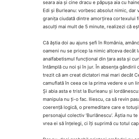
seara aia și cine dracu e păpușa aia cu hain
Edi și Burleanu: vorbesc absolut nimic, dar v
granița ciudată dintre amorțirea cortexului fr
asculți mai mult de 5 minute, realizezi că eșt
Că ăștia doi au ajuns șefi în România, amând
oameni nu se pricep la nimic altceva decât l
analfabetismul funcțional din țara asta și c
întâmplă cu noi și în jur. În absența gândirii c
trezit că am creat dictatori mai mari decât C
camuflată în ceea ce la prima vedere e un li
Și abia asta e trist la Burleanu și Iordănesc
manipula nu ți-o fac. Iliescu, ca să revin pas
coerență logică, o premeditare care e totuși
personajul colectiv ‘Burlănescu’. Ăștia nu te
vrea ei să înțelegi, ci îți suprimă cu totul ca