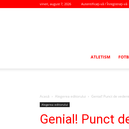
vineri, august 7, 2026
Autentificați-vă / Înregistrați-vă
ATLETISM
FOTB
Acasă
Alegerea editorului
Genial! Punct de vedere: 
Alegerea editorului
Genial! Punct de