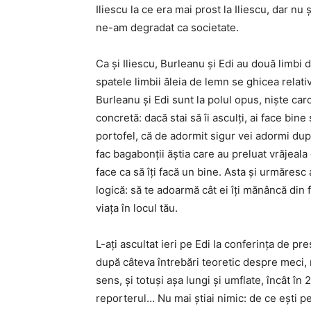
Iliescu la ce era mai prost la Iliescu, dar nu 
ne-am degradat ca societate.
Ca și Iliescu, Burleanu și Edi au două limbi d
spatele limbii ăleia de lemn se ghicea relati
Burleanu și Edi sunt la polul opus, niște car
concretă: dacă stai să îi asculți, ai face bine
portofel, că de adormit sigur vei adormi dup
fac bagabonții ăștia care au preluat vrăjeala d
face ca să îți facă un bine. Asta și urmăresc 
logică: să te adoarmă cât ei îți mănâncă din fr
viața în locul tău.
L-ați ascultat ieri pe Edi la conferința de p
după câteva întrebări teoretic despre meci, r
sens, și totuși așa lungi și umflate, încât în
reporterul… Nu mai știai nimic: de ce ești pe 