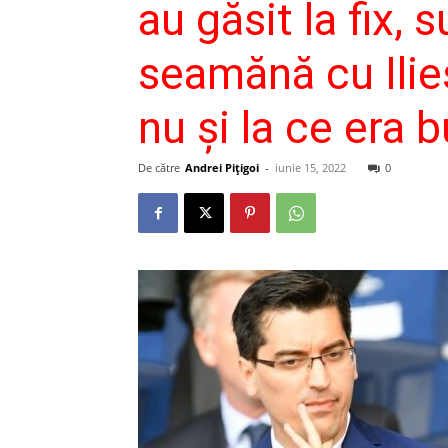
au găsit la fix, 
seamănă cu Ilies
nu și la ce era b
De către
Andrei Pițigoi
-
iunie 15, 2022
0