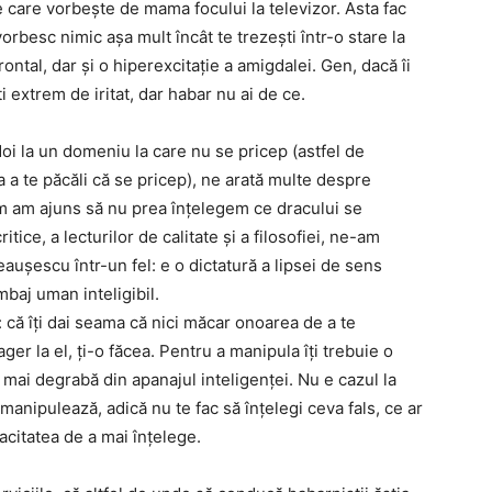
e care vorbește de mama focului la televizor. Asta fac
orbesc nimic așa mult încât te trezești într-o stare la
ontal, dar și o hiperexcitație a amigdalei. Gen, dacă îi
i extrem de iritat, dar habar nu ai de ce.
oi la un domeniu la care nu se pricep (astfel de
a a te păcăli că se pricep), ne arată multe despre
um am ajuns să nu prea înțelegem ce dracului se
ritice, a lecturilor de calitate și a filosofiei, ne-am
eaușescu într-un fel: e o dictatură a lipsei de sens
mbaj uman inteligibil.
u: că îți dai seama că nici măcar onoarea de a te
ager la el, ți-o făcea. Pentru a manipula îți trebuie o
 mai degrabă din apanajul inteligenței. Nu e cazul la
 manipulează, adică nu te fac să înțelegi ceva fals, ce ar
pacitatea de a mai înțelege.