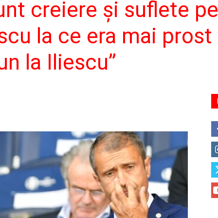
sunt creiere și suflete 
cu la ce era mai prost l
un la Iliescu”