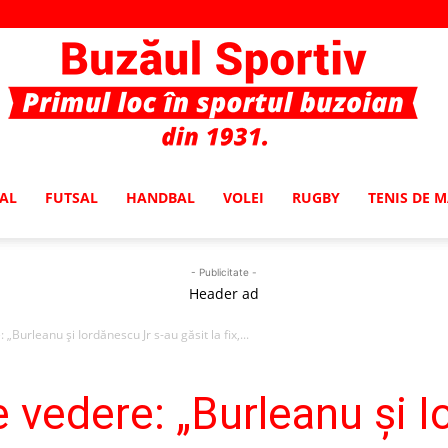
AL
FUTSAL
HANDBAL
VOLEI
RUGBY
TENIS DE 
Buzaul
- Publicitate -
Header ad
„Burleanu și Iordănescu Jr s-au găsit la fix,...
Sportiv
 vedere: „Burleanu și I