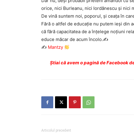
Dar nu, deși probabil prieteni amândoi cu ser
orice, nici Burleanu, nici Iordănescu și nici
De vină suntem noi, poporul, și ceața în care
Fără o altfel de educație nu putem ieși din a
că fără capacitatea de a înțelege noțiuni re
educe măcar de acum încolo.✍️
✍️
Mantzy
Ştiai că avem o pagină de Facebook de
Articolul precedent