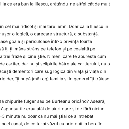
și la ce era bun la Iliescu, arătându-ne altfel cât de mult
in cel mai ridicol și mai tare lemn. Doar că la Iliescu în
v ușor o logică, o oarecare structură, o substanță.
case goale și periculoase într-o privință foarte
 să îți ții mâna strâns pe telefon și pe cealaltă pe
ă trei fraze și cine știe. Nimeni care te aburește cum
e cartier, dar nu și sclipirile hâtre ale cartierului, nu o
acești dementori care sug logica din viață și viața din
igider, îți pupă (mă rog) familia și în general îți trăiesc
resă chipurile fulger sau pe Burleanu oricând? Aseară,
ăspunsurile erau atât de aiuritoare și de fără niciun
 2-3 minute nu doar că nu mai știai ce a întrebat
acel canal, de ce te-ai văzut cu prietenii la bere în