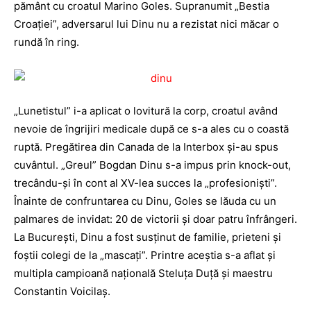
pământ cu croatul Marino Goles. Supranumit „Bestia
Croaţiei”, adversarul lui Dinu nu a rezistat nici măcar o
rundă în ring.
„Lunetistul” i-a aplicat o lovitură la corp, croatul având
nevoie de îngrijiri medicale după ce s-a ales cu o coastă
ruptă. Pregătirea din Canada de la Interbox şi-au spus
cuvântul. „Greul” Bogdan Dinu s-a impus prin knock-out,
trecându-şi în cont al XV-lea succes la „profesionişti”.
Înainte de confruntarea cu Dinu, Goles se lăuda cu un
palmares de invidat: 20 de victorii şi doar patru înfrângeri.
La Bucureşti, Dinu a fost susţinut de familie, prieteni şi
foştii colegi de la „mascaţi”. Printre aceştia s-a aflat şi
multipla campioană naţională Steluţa Duţă şi maestru
Constantin Voicilaş.