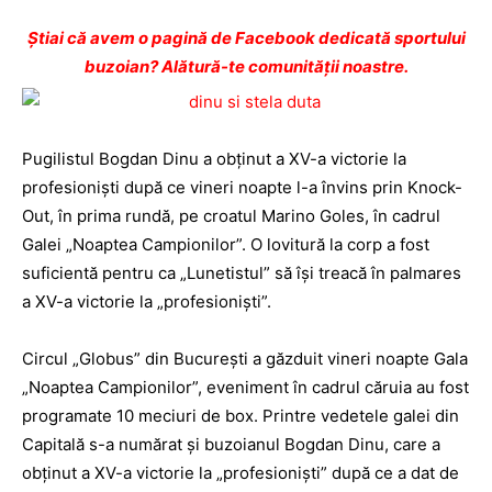
Ştiai că avem o pagină de Facebook dedicată sportului
buzoian? Alătură-te comunității noastre.
Pugilistul Bogdan Dinu a obţinut a XV-a victorie la
profesionişti după ce vineri noapte l-a învins prin Knock-
Out, în prima rundă, pe croatul Marino Goles, în cadrul
Galei „Noaptea Campionilor”. O lovitură la corp a fost
suficientă pentru ca „Lunetistul” să îşi treacă în palmares
a XV-a victorie la „profesionişti”.
Circul „Globus” din Bucureşti a găzduit vineri noapte Gala
„Noaptea Campionilor”, eveniment în cadrul căruia au fost
programate 10 meciuri de box. Printre vedetele galei din
Capitală s-a numărat şi buzoianul Bogdan Dinu, care a
obţinut a XV-a victorie la „profesionişti” după ce a dat de