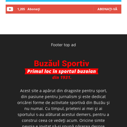
1,205
Abonați
ABONAȚI-VĂ
Footer top ad
Acest site a apărut din dragoste pentru sport,
din pasiune pentru jurnalism şi este dedicat
oricărei forme de activitate sportivă din Buzău şi
nu numai. Cu timpul, prieteni ai mei şi ai
sportului s-au alăturat acestui demers, pentru a
construi ceea ce vedeţi acum. Oricine simte
nevoia e invitat să-şi spună părerea despre