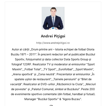
Andrei Pițigoi
http://www.andreipitigoi.ro
Autor al cărţii „Drum printre ani – Istoria echipei de fotbal Gloria
Buzău 1971 – 2011”. În prezent redactor şef al publicaţiei Buzăul
Sportiv, fotojurnalist şi data collector Data Sports Group şi
fotograf 123RF. Realizator TV şi moderator al emisiunilor "Sport
Maxim", „Fotbal Total”, „TV Sport”, „Eurofotbal”, „Sport Maxim”,
„Arena sportivă” şi „Zona neutră”. Prezentator al emisiunilor „În
spatele uşilor de restaurant”, „Tainele pensiunii” şi "Bilet de
vacanţă". Realizator al DVD-urilor „Războinicii la Ciuta”, „Meciuri
de poveste” şi „Palatul Comunal, simbol al Buzăului”. Peste 200
de evenimente sportive comentate (din fotbal, handbal şi futsal).
Manager "Buzăul Sportiv" & "Agora Buzau".