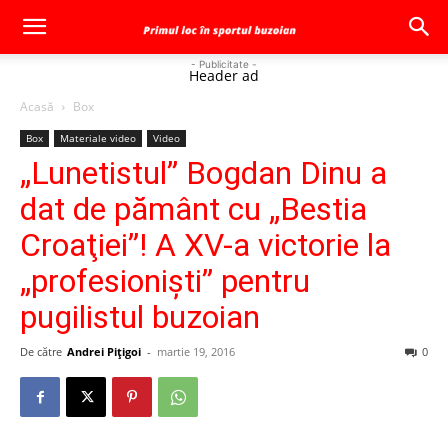
- Publicitate -
Header ad
Acasă
Box
Box
Materiale video
Video
„Lunetistul” Bogdan Dinu a
dat de pământ cu „Bestia
Croaţiei”! A XV-a victorie la
„profesionişti” pentru
pugilistul buzoian
De către
Andrei Pițigoi
-
martie 19, 2016
0