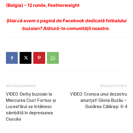
(Belgia) – 12 runde, Featherweight
Ştiai că avem o pagină de Facebook dedicată fotbalului
buzoian? Alătură-te comunității noastre.
Articolul precedent
Articolul următor
VIDEO. Derby buzoian la
VIDEO. Cronica unui dezastru
Miercurea Ciuc! Fortius şi
anunţat! Gloria Buzău –
Luceafărul se întâlnesc
Dunărea Călăraşi: 0-4
sâmbătă în depresiunea
Ciucului