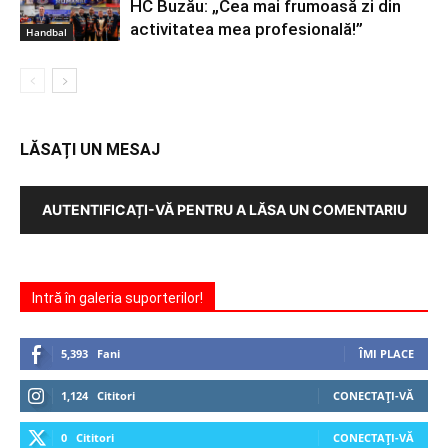
HC Buzău: „Cea mai frumoasă zi din
activitatea mea profesională!”
Handbal
LĂSAȚI UN MESAJ
AUTENTIFICAȚI-VĂ PENTRU A LĂSA UN COMENTARIU
Intră în galeria suporterilor!
5,393
Fani
ÎMI PLACE
1,124
Cititori
CONECTAȚI-VĂ
0
Cititori
CONECTAȚI-VĂ