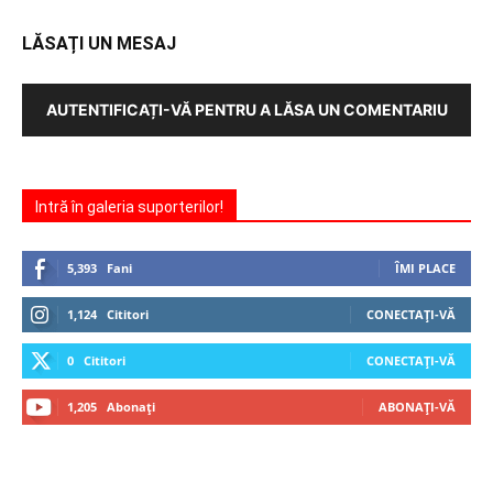
LĂSAȚI UN MESAJ
AUTENTIFICAȚI-VĂ PENTRU A LĂSA UN COMENTARIU
Intră în galeria suporterilor!
5,393
Fani
ÎMI PLACE
1,124
Cititori
CONECTAȚI-VĂ
0
Cititori
CONECTAȚI-VĂ
1,205
Abonați
ABONAȚI-VĂ