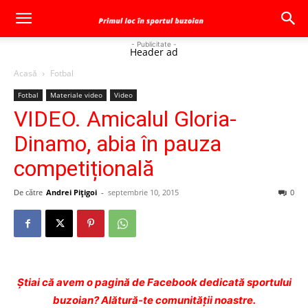
- Publicitate -
Header ad
Acasă
Fotbal
Fotbal
Materiale video
Video
VIDEO. Amicalul Gloria-
Dinamo, abia în pauza
competițională
De către
Andrei Pițigoi
-
septembrie 10, 2015
0
Ştiai că avem o pagină de Facebook dedicată sportului
buzoian? Alătură-te comunității noastre.