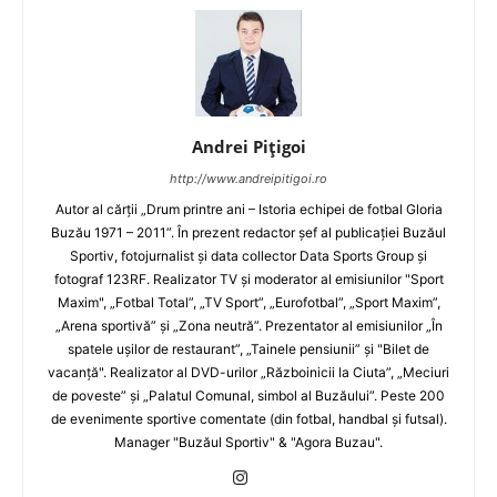
Andrei Pițigoi
http://www.andreipitigoi.ro
Autor al cărţii „Drum printre ani – Istoria echipei de fotbal Gloria
Buzău 1971 – 2011”. În prezent redactor şef al publicaţiei Buzăul
Sportiv, fotojurnalist şi data collector Data Sports Group şi
fotograf 123RF. Realizator TV şi moderator al emisiunilor "Sport
Maxim", „Fotbal Total”, „TV Sport”, „Eurofotbal”, „Sport Maxim”,
„Arena sportivă” şi „Zona neutră”. Prezentator al emisiunilor „În
spatele uşilor de restaurant”, „Tainele pensiunii” şi "Bilet de
vacanţă". Realizator al DVD-urilor „Războinicii la Ciuta”, „Meciuri
de poveste” şi „Palatul Comunal, simbol al Buzăului”. Peste 200
de evenimente sportive comentate (din fotbal, handbal şi futsal).
Manager "Buzăul Sportiv" & "Agora Buzau".