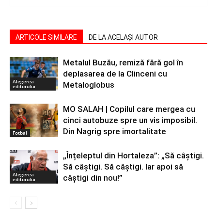
ARTICOLE SIMILARE
DE LA ACELAȘI AUTOR
Metalul Buzău, remiză fără gol în
deplasarea de la Clinceni cu
Alegerea
Metaloglobus
editorului
MO SALAH | Copilul care mergea cu
cinci autobuze spre un vis imposibil.
Din Nagrig spre imortalitate
Fotbal
„Înțeleptul din Hortaleza”: „Să câștigi.
Să câștigi. Să câștigi. Iar apoi să
Alegerea
câștigi din nou!”
editorului