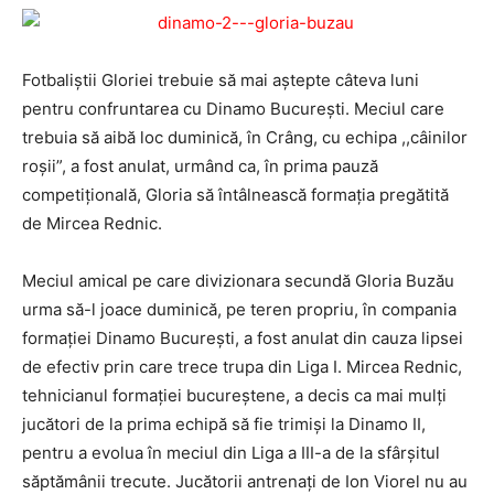
Fotbaliștii Gloriei trebuie să mai aștepte câteva luni
pentru confruntarea cu Dinamo București. Meciul care
trebuia să aibă loc duminică, în Crâng, cu echipa ,,câinilor
roșii”, a fost ­anu­lat, urmând ca, în prima pauză
competițională, Gloria să întâlnească formația pregătită
de Mircea Rednic.
Meciul amical pe care divizionara secundă Gloria Buzău
urma să-l joace duminică, pe teren propriu, în compania
formației Dinamo București, a fost anulat din cauza lipsei
de efectiv prin care trece trupa din Liga I. Mircea Rednic,
tehnicianul formației bucureștene, a decis ca mai mulți
jucători de la prima echipă să fie trimiși la Dinamo II,
pentru a evolua în meciul din Liga a III-a de la sfârșitul
săptămânii trecute. Jucătorii antrenați de Ion Viorel nu au