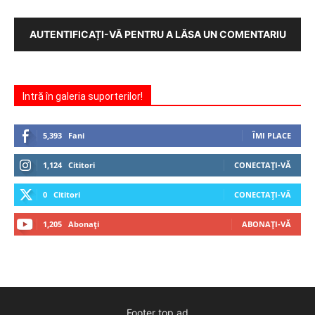
AUTENTIFICAȚI-VĂ PENTRU A LĂSA UN COMENTARIU
Intră în galeria suporterilor!
5,393
Fani
ÎMI PLACE
1,124
Cititori
CONECTAȚI-VĂ
0
Cititori
CONECTAȚI-VĂ
1,205
Abonați
ABONAȚI-VĂ
Footer top ad