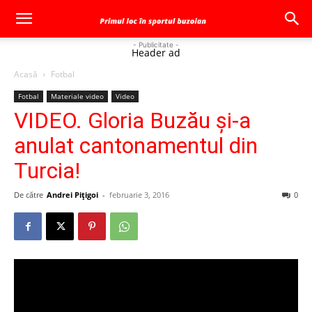
- Publicitate -
Header ad
Acasă
Fotbal
Fotbal
Materiale video
Video
VIDEO. Gloria Buzău şi-a
anulat cantonamentul din
Turcia!
De către
Andrei Pițigoi
-
februarie 3, 2016
0