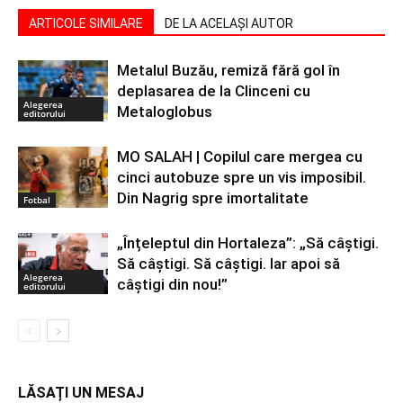
ARTICOLE SIMILARE
DE LA ACELAȘI AUTOR
Metalul Buzău, remiză fără gol în
deplasarea de la Clinceni cu
Alegerea
Metaloglobus
editorului
MO SALAH | Copilul care mergea cu
cinci autobuze spre un vis imposibil.
Din Nagrig spre imortalitate
Fotbal
„Înțeleptul din Hortaleza”: „Să câștigi.
Să câștigi. Să câștigi. Iar apoi să
Alegerea
câștigi din nou!”
editorului
LĂSAȚI UN MESAJ