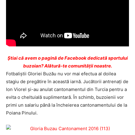
Ştiai că avem o pagină de Facebook dedicată sportului
buzoian? Alătură-te comunității noastre.
Fotbaliştii Gloriei Buzău nu vor mai efectua al doilea
stagiu de pregătire în această iarnă. Jucătorii antrenaţi de
Ion Viorel şi-au anulat cantonamentul din Turcia pentru a
evita o cheltuială suplimentară. În schimb, buzoienii vor
primi un salariu până la încheierea cantonamentului de la
Poiana Pinului.