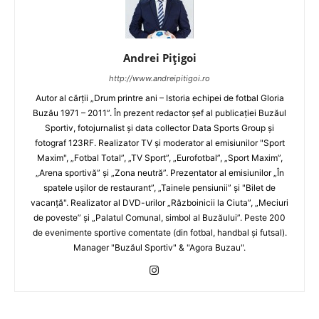
Andrei Pițigoi
http://www.andreipitigoi.ro
Autor al cărţii „Drum printre ani – Istoria echipei de fotbal Gloria
Buzău 1971 – 2011”. În prezent redactor şef al publicaţiei Buzăul
Sportiv, fotojurnalist şi data collector Data Sports Group şi
fotograf 123RF. Realizator TV şi moderator al emisiunilor "Sport
Maxim", „Fotbal Total”, „TV Sport”, „Eurofotbal”, „Sport Maxim”,
„Arena sportivă” şi „Zona neutră”. Prezentator al emisiunilor „În
spatele uşilor de restaurant”, „Tainele pensiunii” şi "Bilet de
vacanţă". Realizator al DVD-urilor „Războinicii la Ciuta”, „Meciuri
de poveste” şi „Palatul Comunal, simbol al Buzăului”. Peste 200
de evenimente sportive comentate (din fotbal, handbal şi futsal).
Manager "Buzăul Sportiv" & "Agora Buzau".