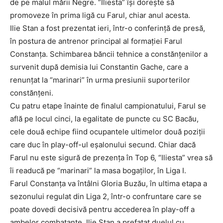
de pe malul mării Negre. “Iliesta” îşi doreşte să
promoveze în prima ligă cu Farul, chiar anul acesta.
Ilie Stan a fost prezentat ieri, într-o conferinţă de presă,
în postura de antrenor principal al formaţiei Farul
Constanţa. Schimbarea băncii tehnice a constănţenilor a
survenit după demisia lui Constantin Gache, care a
renunţat la “marinari” în urma presiunii suporterilor
constănţeni.
Cu patru etape înainte de finalul campionatului, Farul se
află pe locul cinci, la egalitate de puncte cu SC Bacău,
cele două echipe fiind ocupantele ultimelor două poziţii
care duc în play-off-ul eşalonului secund. Chiar dacă
Farul nu este sigură de prezenţa în Top 6, “Iliesta” vrea să
îi readucă pe “marinari” la masa bogaţilor, în Liga I.
Farul Constanţa va întâlni Gloria Buzău, în ultima etapa a
sezonului regulat din Liga 2, într-o confruntare care se
poate dovedi decisivă pentru accederea în play-off a
ambelor combatante. Ilie Stan a prefaţat duelul cu