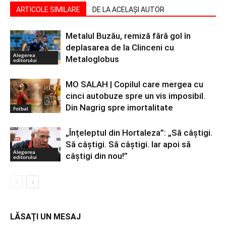
ARTICOLE SIMILARE
DE LA ACELAȘI AUTOR
Metalul Buzău, remiză fără gol în
deplasarea de la Clinceni cu
Alegerea
Metaloglobus
editorului
MO SALAH | Copilul care mergea cu
cinci autobuze spre un vis imposibil.
Din Nagrig spre imortalitate
Fotbal
„Înțeleptul din Hortaleza”: „Să câștigi.
Să câștigi. Să câștigi. Iar apoi să
Alegerea
câștigi din nou!”
editorului
LĂSAȚI UN MESAJ