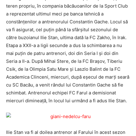
teren propriu, în compania băcăuoanilor de la Sport Club
a reprezentat ultimul meci pe banca tehnică a
constănţenilor a antrenorului Constantin Gache. Locul să
va fi asigurat, cel puţin până la sfârşitul sezonului de
către buzoianul Ilie Stan, ultima dată la FC Zakho, în Irak.
Etapa a XXII-a a ligii secunde a dus la schimbarea a nu
mai puţin de patru antrenori, doi din Seria I şi doi din
Seria a II-a. După Mihai Stere, de la FC Braşov, Tiberiu
Csik, de la Olimpia Satu Mare şi Laszlo Balint de la FC
Academica Clinceni, miercuri, după eşecul de marţi seară
cu SC Bacău, a venit rândul lui Constantin Gache să fie
schimbat. Antrenorul echipei FC Farul a demisionat
miercuri dimineaţă, în locul lui urmând a fi adus Ilie Stan.
Ilie Stan va fi al doilea antrenor al Farului în acest sezon