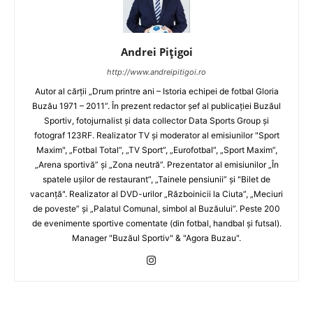
Andrei Pițigoi
http://www.andreipitigoi.ro
Autor al cărţii „Drum printre ani – Istoria echipei de fotbal Gloria
Buzău 1971 – 2011”. În prezent redactor şef al publicaţiei Buzăul
Sportiv, fotojurnalist şi data collector Data Sports Group şi
fotograf 123RF. Realizator TV şi moderator al emisiunilor "Sport
Maxim", „Fotbal Total”, „TV Sport”, „Eurofotbal”, „Sport Maxim”,
„Arena sportivă” şi „Zona neutră”. Prezentator al emisiunilor „În
spatele uşilor de restaurant”, „Tainele pensiunii” şi "Bilet de
vacanţă". Realizator al DVD-urilor „Războinicii la Ciuta”, „Meciuri
de poveste” şi „Palatul Comunal, simbol al Buzăului”. Peste 200
de evenimente sportive comentate (din fotbal, handbal şi futsal).
Manager "Buzăul Sportiv" & "Agora Buzau".