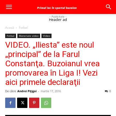
- Publicitate -
Header ad
Acasă
Fotbal
Fotbal
Materiale video
Video
VIDEO. „Iliesta” este noul
„principal” de la Farul
Constanţa. Buzoianul vrea
promovarea în Liga I! Vezi
aici primele declaraţii
De către
Andrei Pițigoi
-
martie 17, 2016
0