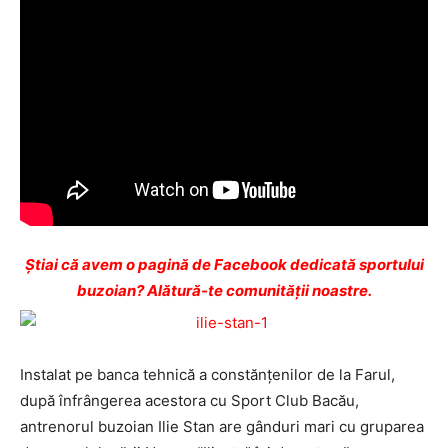
Ştiai că avem o pagină de Facebook dedicată sportului
buzoian? Alătură-te comunității noastre.
Instalat pe banca tehnică a constănţenilor de la Farul,
după înfrângerea acestora cu Sport Club Bacău,
antrenorul buzoian Ilie Stan are gânduri mari cu gruparea