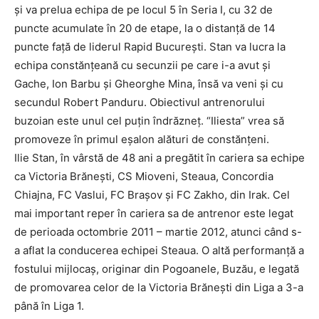
şi va prelua echipa de pe locul 5 în Seria I, cu 32 de
puncte acumulate în 20 de etape, la o distanţă de 14
puncte faţă de liderul Rapid Bucureşti. Stan va lucra la
echipa constănţeană cu secunzii pe care i-a avut şi
Gache, Ion Barbu şi Gheorghe Mina, însă va veni şi cu
secundul Robert Panduru. Obiectivul antrenorului
buzoian este unul cel puţin îndrăzneţ. “Iliesta” vrea să
promoveze în primul eşalon alături de constănţeni.
Ilie Stan, în vârstă de 48 ani a pregătit în cariera sa echipe
ca Victoria Brăneşti, CS Mioveni, Steaua, Concordia
Chiajna, FC Vaslui, FC Braşov şi FC Zakho, din Irak. Cel
mai important reper în cariera sa de antrenor este legat
de perioada octombrie 2011 – martie 2012, atunci când s-
a aflat la conducerea echipei Steaua. O altă performanţă a
fostului mijlocaş, originar din Pogoanele, Buzău, e legată
de promovarea celor de la Victoria Brăneşti din Liga a 3-a
până în Liga 1.