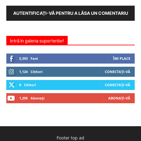
AUTENTIFICAȚI-VĂ PENTRU A LĂSA UN COMENTARIU
Intră în galeria suporterilor!
5,393
Fani
ÎMI PLACE
1,124
Cititori
CONECTAȚI-VĂ
0
Cititori
CONECTAȚI-VĂ
1,205
Abonați
ABONAȚI-VĂ
Footer top ad